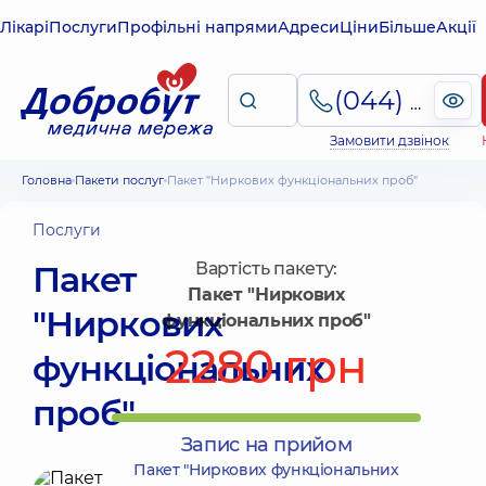
Лікарі
Послуги
Профільні напрями
Адреси
Ціни
Більше
Акції
(044) 495-2-888
Замовити дзвінок
Головна
Пакети послуг
Пакет "Ниркових функціональних проб"
Послуги
Пакет
Вартість пакету:
Пакет "Ниркових
"Ниркових
функціональних проб"
2280 грн
функціональних
проб"
Запис на прийом
Пакет "Ниркових функціональних