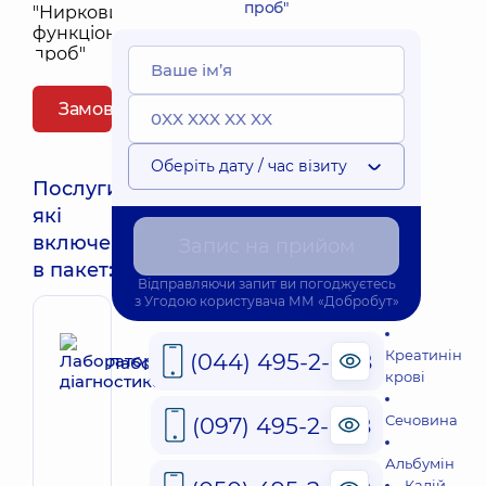
проб"
Замовити пакет
Оберіть дату / час візиту
Послуги,
які
включені
Запис на прийом
в пакет:
Відправляючи запит ви погоджуєтесь
з
Угодою користувача
ММ «Добробут»
Креатинін
(044) 495-2-888
Лабораторна діагностика
крові
Сечовина
(097) 495-2-888
Альбумін
Калій