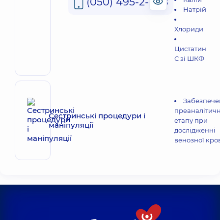
(050) 495-2-888
Натрій
Хлориди
Цистатин
С зі ШКФ
Забезпече
преаналітич
Сестринські процедури і
етапу при
маніпуляції
дослідженні
венозної кро