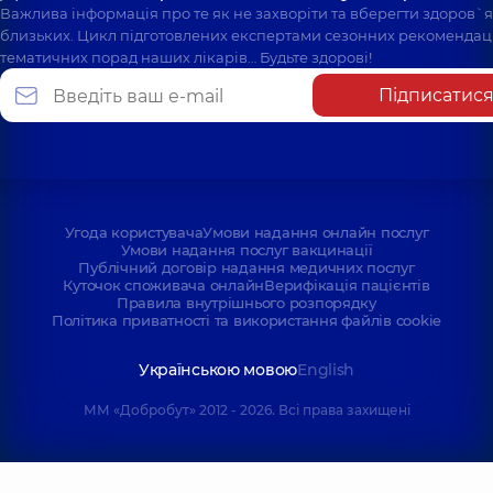
Важлива інформація про те як не захворіти та вберегти здоров`
близьких. Цикл підготовлених експертами сезонних рекомендаці
тематичних порад наших лікарів… Будьте здорові!
Підписатис
Угода користувача
Умови надання онлайн послуг
Умови надання послуг вакцинації
Публічний договір надання медичних послуг
Куточок споживача онлайн
Верифікація пацієнтів
Правила внутрішнього розпорядку
Політика приватності та використання файлів cookie
Українською мовою
English
ММ «Добробут» 2012 - 2026. Всі права захищені