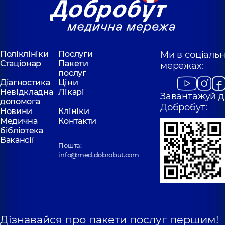
Поліклініки
Послуги
Ми в соціаль
Стаціонар
Пакети
мережах:
послуг
Діагностика
Ціни
Невідкладна
Лікарі
Завантажуй д
допомога
Добробут:
Новини
Клініки
Медична
Контакти
бібліотека
Вакансії
Пошта:
info@med.dobrobut.com
Дізнавайся про пакети послуг першим!