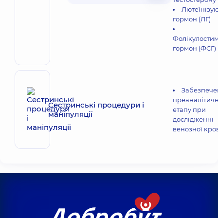
Лютеїнізу
гормон (ЛГ)
Фолікулости
гормон (ФСГ)
Забезпече
преаналітич
Сестринські процедури і
етапу при
маніпуляції
дослідженні
венозної кро