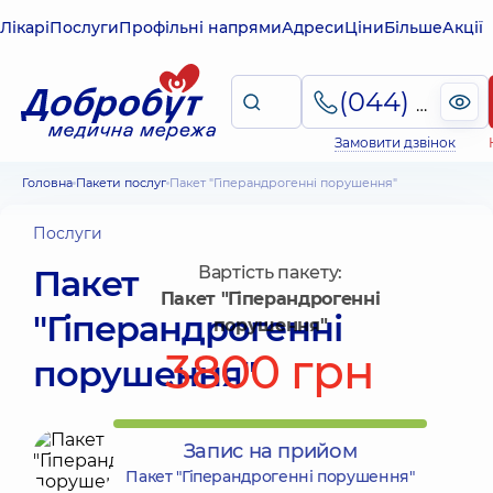
Лікарі
Послуги
Профільні напрями
Адреси
Ціни
Більше
Акції
(044) 495-2-888
Замовити дзвінок
Головна
Пакети послуг
Пакет "Гіперандрогенні порушення"
Послуги
Пакет
Вартість пакету:
Пакет "Гіперандрогенні
"Гіперандрогенні
порушення"
3800 грн
порушення"
Запис на прийом
Пакет "Гіперандрогенні порушення"