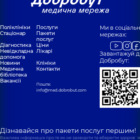
Поліклініки
Послуги
Ми в соціаль
Стаціонар
Пакети
мережах:
послуг
Діагностика
Ціни
Невідкладна
Лікарі
Завантажуй д
допомога
Добробут:
Новини
Клініки
Медична
Контакти
бібліотека
Вакансії
Пошта:
info@med.dobrobut.com
Дізнавайся про пакети послуг першим!
Важлива інформація про те як не захворіти та вберегти здоров`