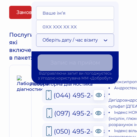
Замовити пакет
Послуги,
Оберіть дату / час візиту
які
включені
в пакет:
Запис на прийом
Відправляючи запит ви погоджуєтесь
17-
з
Угодою користувача
ММ «Добробут»
гідроксипрог
Лабораторна діагностика
Андростен
(044) 495-2-888
Дегідроандр
сульфат (ДГЕА
(097) 495-2-888
Індекс Н
(інсулін, глюк
розрахунок і
(050) 495-2-888
Індекс віл
тестостерону