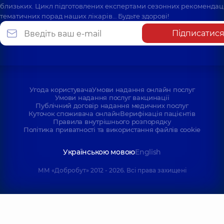
близьких. Цикл підготовлених експертами сезонних рекомендаці
тематичних порад наших лікарів… Будьте здорові!
Підписатис
Угода користувача
Умови надання онлайн послуг
Умови надання послуг вакцинації
Публічний договір надання медичних послуг
Куточок споживача онлайн
Верифікація пацієнтів
Правила внутрішнього розпорядку
Політика приватності та використання файлів cookie
Українською мовою
English
ММ «Добробут» 2012 - 2026. Всі права захищені