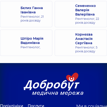
Семененко
Бєлих Ганна
Валерія
Іванівна
Валеріївна
Рентгенолог,
21
Рентгенолог,
22
років досвіду
років досвіду
Корнєєва
Шпіро Марія
Анастасія
Вадимівна
Сергіївна
Рентгенолог,
Рентгенолог,
5
років досвіду
Поліклініки
Послуги
Ми в соціаль