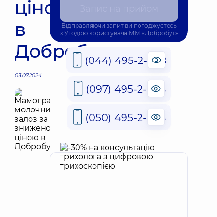
ціною
Запис на прийом
в
Відправляючи запит ви погоджуєтесь
з
Угодою користувача
ММ «Добробут»
Добробут
(044) 495-2-888
03.07.2024
(097) 495-2-888
(050) 495-2-888