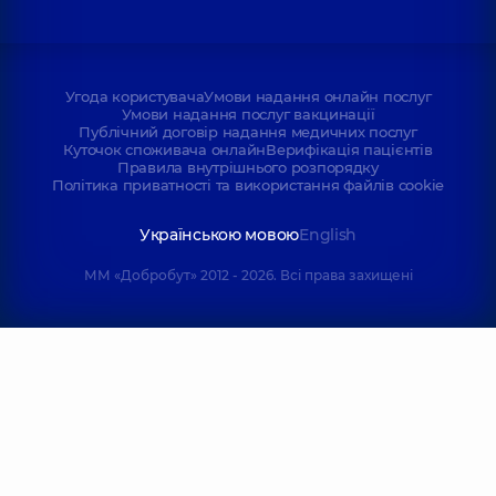
Угода користувача
Умови надання онлайн послуг
Умови надання послуг вакцинації
Публічний договір надання медичних послуг
Куточок споживача онлайн
Верифікація пацієнтів
Правила внутрішнього розпорядку
Політика приватності та використання файлів cookie
Українською мовою
English
ММ «Добробут» 2012 - 2026. Всі права захищені