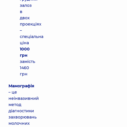
залоз
в
двох
проекціях
–
спеціальна
ціна
1000
грн
замість
1460
грн
Мамографія
– це
неінвазивний
метод
діагностики
захворювань
молочних