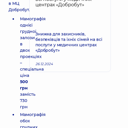
в МЦ
Добробут.
Мамографія
однієї
грудної
Знижка для захисників,
залози
безпеківців та їхніх сімей на всі
в
послуги у медичних центрах
двох
«Добробут»
проекціях
–
26.12.2024
спеціальна
ціна
500
грн
замість
730
грн
Мамографія
обох
грудних