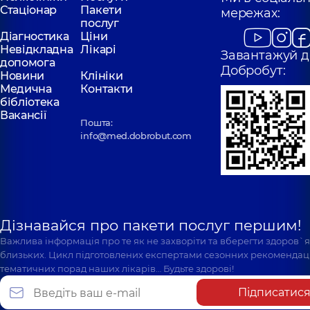
Стаціонар
Пакети
мережах:
послуг
Діагностика
Ціни
Невідкладна
Лікарі
Завантажуй д
допомога
Добробут:
Новини
Клініки
Медична
Контакти
бібліотека
Вакансії
Пошта:
info@med.dobrobut.com
Дізнавайся про пакети послуг першим!
Важлива інформація про те як не захворіти та вберегти здоров`
близьких. Цикл підготовлених експертами сезонних рекомендаці
тематичних порад наших лікарів… Будьте здорові!
Підписатис