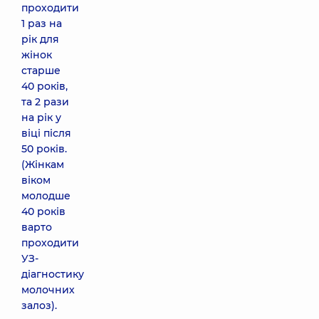
проходити
1 раз на
рік для
жінок
старше
40 років,
та 2 рази
на рік у
віці після
50 років.
(Жінкам
віком
молодше
40 років
варто
проходити
УЗ-
діагностику
молочних
залоз).