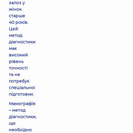
залоз у
жінок
старше
40 років.
Цей
метод
діагностики
має
високий
рівень
точності
та не
потребує
спеціальної
підготовки.
Мамографія
– метод
діагностики,
що
необхідно