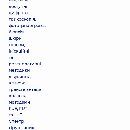
пацієнтів
доступні
цифрова
трихоскопія,
фототрихограма,
біопсія
шкіри
голови,
ін’єкційні
та
регенеративні
методики
лікування,
а також
трансплантація
волосся
методами
FUE, FUT
та LHT.
Спектр
хірургічних