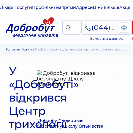
Лікарі
Послуги
Профільні напрями
Адреси
Ціни
Більше
Акції
(044) 495-2-888
Замовити дзвінок
Головна
Новини
У «Добробуті» відкрився Центр трихології та трансплантації волосся
У
«Добробуті»
відкрився
Центр
трихології
"Добробут" відкриває
безоплатну Школу батьківства