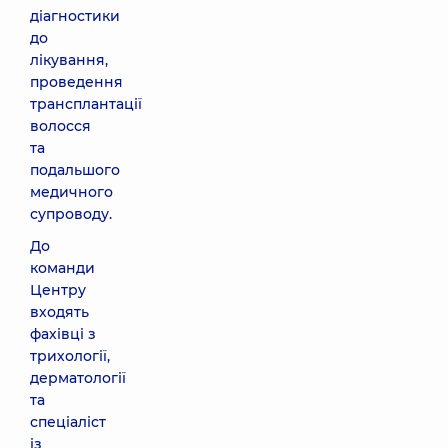
діагностики
до
лікування,
проведення
трансплантації
волосся
та
подальшого
медичного
супроводу.
До
команди
Центру
входять
фахівці з
трихології,
дерматології
та
спеціаліст
із