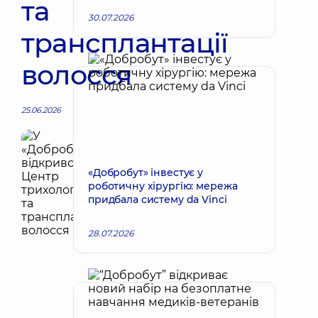
та
30.07.2026
трансплантації
волосся
25.06.2026
«Добробут» інвестує у
роботичну хірургію: мережа
придбала систему da Vinci
28.07.2026