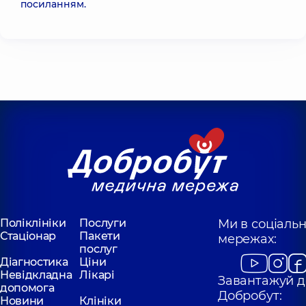
посиланням
.
Поліклініки
Послуги
Ми в соціаль
Стаціонар
Пакети
мережах:
послуг
Діагностика
Ціни
Невідкладна
Лікарі
Завантажуй д
допомога
Добробут:
Новини
Клініки