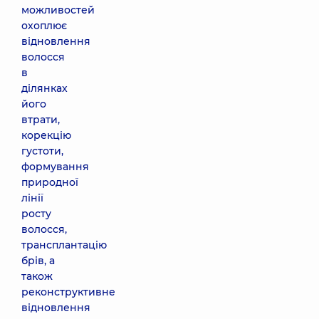
можливостей
охоплює
відновлення
волосся
в
ділянках
його
втрати,
корекцію
густоти,
формування
природної
лінії
росту
волосся,
трансплантацію
брів, а
також
реконструктивне
відновлення