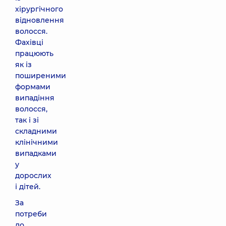
хірургічного
відновлення
волосся.
Фахівці
працюють
як із
поширеними
формами
випадіння
волосся,
так і зі
складними
клінічними
випадками
у
дорослих
і дітей.
За
потреби
до