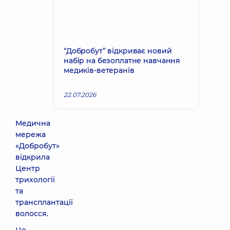
“Добробут” відкриває новий
набір на безоплатне навчання
медиків-ветеранів
22.07.2026
Медична
мережа
«Добробут»
відкрила
Центр
трихології
та
трансплантації
волосся.