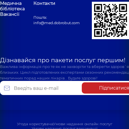
Медична
Контакти
бібліотека
Вакансії
Пошта:
info@med.dobrobut.com
Дізнавайся про пакети послуг першим!
Важлива інформація про те як не захворіти та вберегти здоров`
близьких. Цикл підготовлених експертами сезонних рекомендаці
тематичних порад наших лікарів… Будьте здорові!
Підписатис
Угода користувача
Умови надання онлайн послуг
Умови надання послуг вакцинації