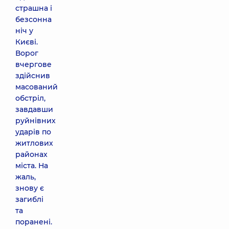
страшна і
безсонна
ніч у
Києві.
Ворог
вчергове
здійснив
масований
обстріл,
завдавши
руйнівних
ударів по
житлових
районах
міста. На
жаль,
знову є
загиблі
та
поранені.