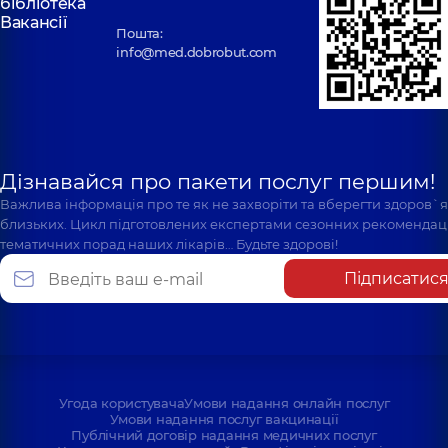
бібліотека
Вакансії
Пошта:
info@med.dobrobut.com
Дізнавайся про пакети послуг першим!
Важлива інформація про те як не захворіти та вберегти здоров`
близьких. Цикл підготовлених експертами сезонних рекомендаці
тематичних порад наших лікарів… Будьте здорові!
Підписатис
Угода користувача
Умови надання онлайн послуг
Умови надання послуг вакцинації
Публічний договір надання медичних послуг