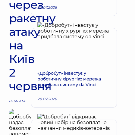
через
30.07.2026
ракетну
атаку
на
Київ
2
«Добробут» інвестує у
роботичну хірургію: мережа
червня
придбала систему da Vinci
28.07.2026
02.06.2026