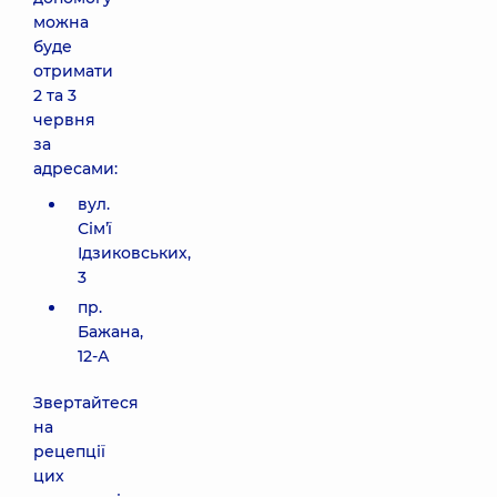
можна
буде
отримати
2 та 3
червня
за
адресами:
вул.
Сімʼї
Ідзиковських,
3
пр.
Бажана,
12-А
Звертайтеся
на
рецепції
цих