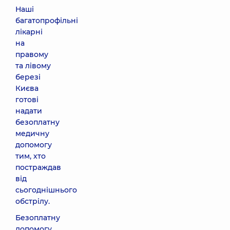
Наші
багатопрофільні
лікарні
на
правому
та лівому
березі
Києва
готові
надати
безоплатну
медичну
допомогу
тим, хто
постраждав
від
сьогоднішнього
обстрілу.
Безоплатну
допомогу