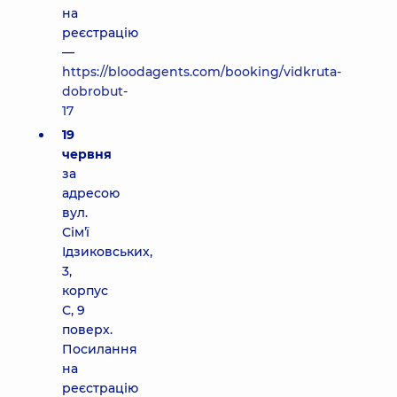
на
реєстрацію
—
https://bloodagents.com/booking/vidkruta-
dobrobut-
17
19
червня
за
адресою
вул.
Сімʼї
Ідзиковських,
3,
корпус
С, 9
поверх.
Посилання
на
реєстрацію