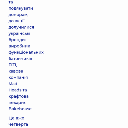
та
подякувати
донорам,
до акції
долучилися
українські
бренди:
виробник
функціональних
батончиків
FIZI,
кавова
компанія
Mad
Heads та
крафтова
пекарня
Bakehouse.
Це вже
четверта