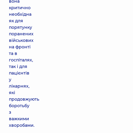
вона
критично
необхідна
як для
порятунку
поранених
військових
на фронті
та в
госпіталях,
так і для
пацієнтів
у
лікарнях,
які
продовжують
боротьбу
з
важкими
хворобами.