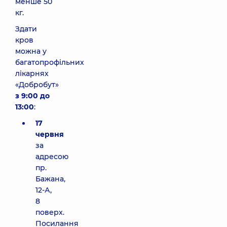
менше 50
кг.
Здати
кров
можна у
багатопрофільних
лікарнях
«Добробут»
з 9:00 до
13:00
:
17
червня
за
адресою
пр.
Бажана,
12-А,
8
поверх.
Посилання