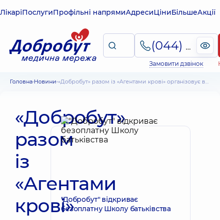
Лікарі
Послуги
Профільні напрями
Адреси
Ціни
Більше
Акції
(044) 495-2-888
Замовити дзвінок
Головна
Новини
«Добробут» разом із «Агентами крові» організовує великий збір крові
«Добробут»
разом
із
«Агентами
крові»
"Добробут" відкриває
безоплатну Школу батьківства