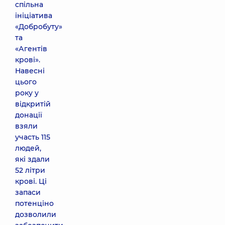
спільна
ініціатива
«Добробуту»
та
«Агентів
крові».
Навесні
цього
року у
відкритій
донації
взяли
участь 115
людей,
які здали
52 літри
крові. Ці
запаси
потенціно
дозволили