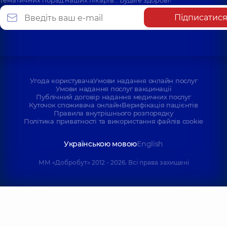
тематичних порад наших лікарів… Будьте здорові!
Підписатис
Угода користувача
Умови надання онлайн послуг
Умови надання послуг вакцинації
Публічний договір надання медичних послуг
Куточок споживача онлайн
Верифікація пацієнтів
Правила внутрішнього розпорядку
Політика приватності та використання файлів cookie
Українською мовою
English
ММ «Добробут» 2012 - 2026. Всі права захищені