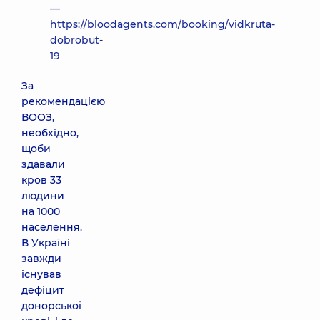
—
https://bloodagents.com/booking/vidkruta-
dobrobut-
19
За
рекомендацією
ВООЗ,
необхідно,
щоби
здавали
кров 33
людини
на 1000
населення.
В Україні
завжди
існував
дефіцит
донорської