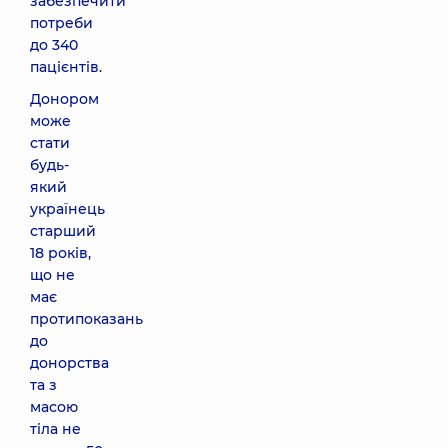
забезпечити
потреби
до 340
пацієнтів.
Донором
може
стати
будь-
який
українець
старший
18 років,
що не
має
протипоказань
до
донорства
та з
масою
тіла не