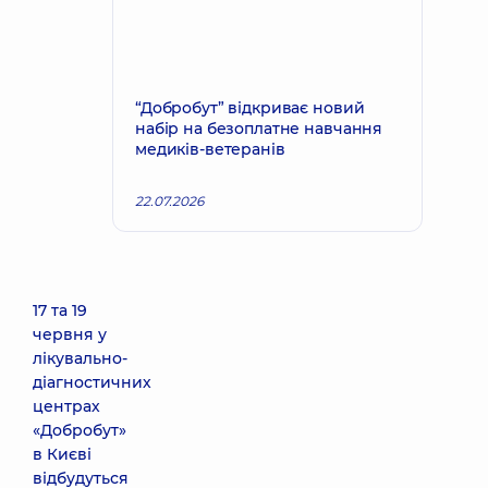
“Добробут” відкриває новий
набір на безоплатне навчання
медиків-ветеранів
22.07.2026
17 та 19
червня у
лікувально-
діагностичних
центрах
«Добробут»
в Києві
відбудуться