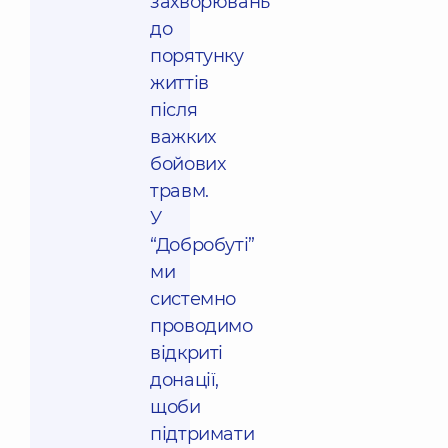
захворювань
до
порятунку
життів
після
важких
бойових
травм.
У
“Добробуті”
ми
системно
проводимо
відкриті
донації,
щоби
підтримати