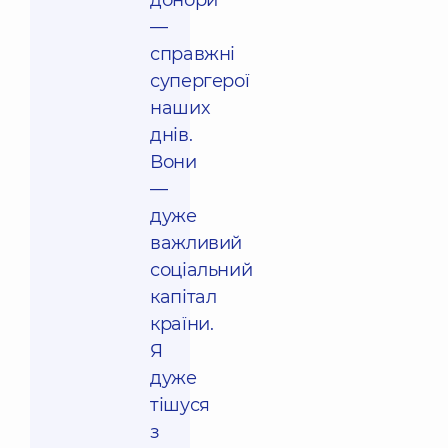
донори
—
справжні
супергерої
наших
днів.
Вони
—
дуже
важливий
соціальний
капітал
країни.
Я
дуже
тішуся
з