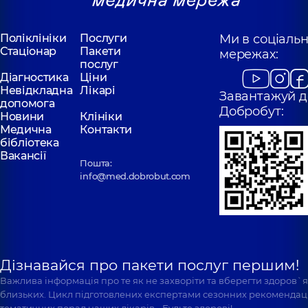
Поліклініки
Послуги
Ми в соціаль
Стаціонар
Пакети
мережах:
послуг
Діагностика
Ціни
Невідкладна
Лікарі
Завантажуй д
допомога
Добробут:
Новини
Клініки
Медична
Контакти
бібліотека
Вакансії
Пошта:
info@med.dobrobut.com
Дізнавайся про пакети послуг першим!
Важлива інформація про те як не захворіти та вберегти здоров`
близьких. Цикл підготовлених експертами сезонних рекомендаці