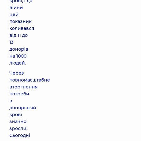
крові, і до
війни
цей
показник
коливався
від 11 до
13
донорів
на 1000
людей.
Через
повномасштабне
вторгнення
потреби
в
донорській
крові
значно
зросли.
Сьогодні