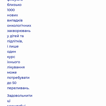
близько
1000
нових
випадків
онкологічних
захворювань
у дітей та
підлітків,
і лише
один
курс
їхнього
лікування
може
потребувати
до 50
переливань.
Задовольнити
ці