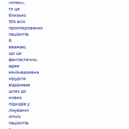
«плюс»,
то це
близько
15% всіх
прооперованих
пацієнтів.
Я
вважаю,
що це
фантастично,
адже
мініінвазивна
хірургія
відкриває
шлях до
нових
підходів у
лікуванні
літніх
пацієнтів