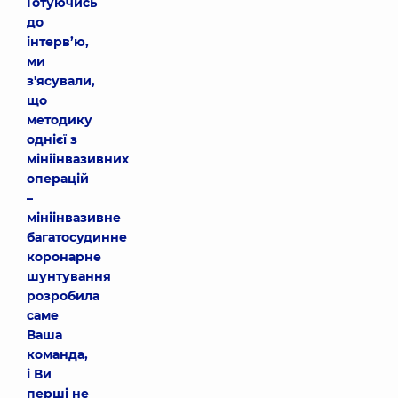
Готуючись
до
інтерв’ю,
ми
з'ясували,
що
методику
однієї з
мініінвазивних
операцій
–
мініінвазивне
багатосудинне
коронарне
шунтування
розробила
саме
Ваша
команда,
і Ви
перші не