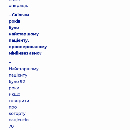
операції.
– Скільки
років
було
найстаршому
пацієнту,
прооперованому
мініінвазивно?
–
Найстаршому
пацієнту
було 92
роки.
Якщо
говорити
про
когорту
пацієнтів
70