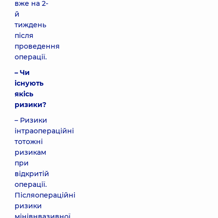
вже на 2-
й
тиждень
після
проведення
операції.
– Чи
існують
якісь
ризики?
– Ризики
інтраопераційні
тотожні
ризикам
при
відкритій
операції.
Післяопераційні
ризики
мінівнвазивної