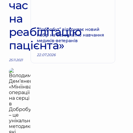
час
на
реабілітацію
“Добробут” відкриває новий
набір на безоплатне навчання
медиків-ветеранів
пацієнта»
22.07.2026
25.11.2021