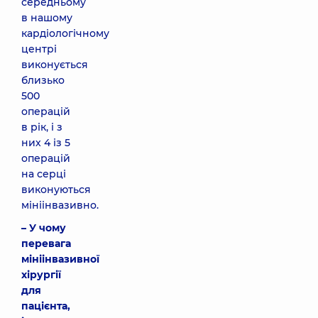
середньому
в нашому
кардіологічному
центрі
виконується
близько
500
операцій
в рік, і з
них 4 із 5
операцій
на серці
виконуються
мініінвазивно.
– У чому
перевага
мініінвазивної
хірургії
для
пацієнта,