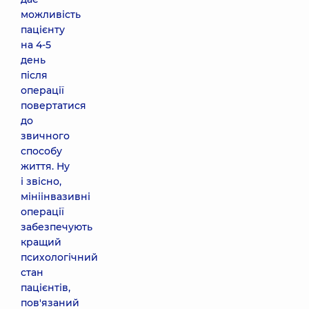
можливість
пацієнту
на 4-5
день
після
операції
повертатися
до
звичного
способу
життя. Ну
і звісно,
мініінвазивні
операції
забезпечують
кращий
психологічний
стан
пацієнтів,
пов'язаний