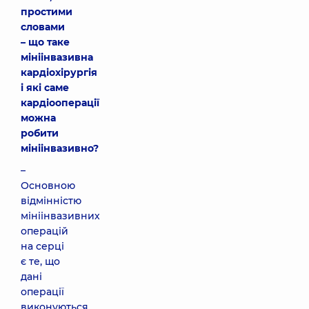
простими
словами
– що таке
мініінвазивна
кардіохірургія
і які саме
кардіооперації
можна
робити
мініінвазивно?
–
Основною
відмінністю
мініінвазивних
операцій
на серці
є те, що
дані
операції
виконуються