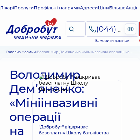
Лікарі
Послуги
Профільні напрями
Адреси
Ціни
Більше
Акції
(044) 495-2-888
Замовити дзвінок
Головна
Новини
Володимир Дем’яненко: «Мініінвазивні операції на серці в Добробут – це унікальні методики, які дозволяють скоротити час на реабілітацію пацієнта»
Володимир
Дем’яненко:
«Мініінвазивні
операції
на
"Добробут" відкриває
безоплатну Школу батьківства