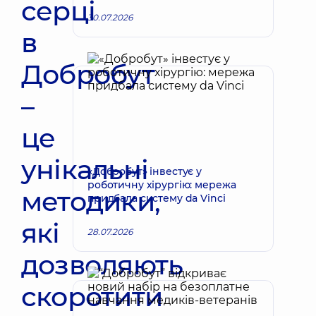
серці
30.07.2026
в
Добробут
–
це
унікальні
«Добробут» інвестує у
роботичну хірургію: мережа
методики,
придбала систему da Vinci
які
28.07.2026
дозволяють
скоротити