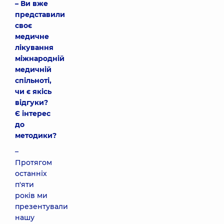
– Ви вже
представили
своє
медичне
лікування
міжнародній
медичній
спільноті,
чи є якісь
відгуки?
Є інтерес
до
методики?
–
Протягом
останніх
п'яти
років ми
презентували
нашу