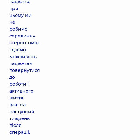
пацієнта,
при
цьому ми
не
робимо
серединну
стернотомію.
І даємо
можливість
пацієнтам
повернутися
до
роботи і
активного
життя
вже на
наступний
тиждень
після
операції.