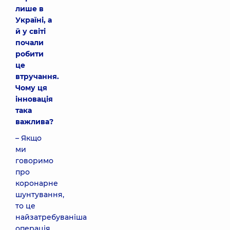
лише в
Україні, а
й у світі
почали
робити
це
втручання.
Чому ця
інновація
така
важлива?
– Якщо
ми
говоримо
про
коронарне
шунтування,
то це
найзатребуваніша
операція