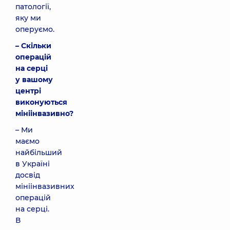
патології,
яку ми
оперуємо.
– Скільки
операцій
на серці
у вашому
центрі
виконуються
мініінвазивно?
– Ми
маємо
найбільший
в Україні
досвід
мініінвазивних
операцій
на серці.
В