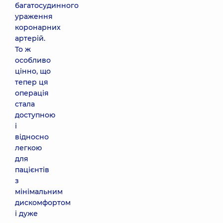
багатосудинного
ураження
коронарних
артерій.
То ж
особливо
цінно, що
тепер ця
операція
стала
доступною
і
відносно
легкою
для
пацієнтів
з
мінімальним
дискомфортом
і дуже