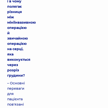
і в чому
полягає
різниця
між
мініінвазивною
операцією
й
звичайною
операцією
на серці,
яка
виконується
через
розріз
грудини?
– Основні
переваги
для
пацієнта
пов'язані