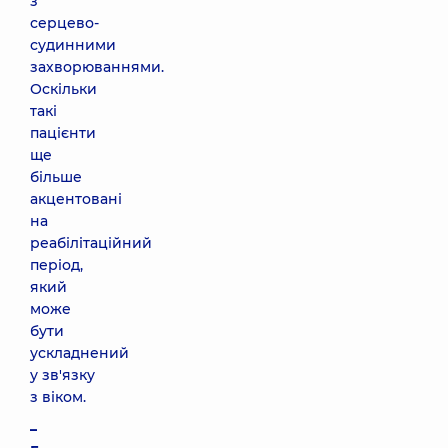
з
серцево-
судинними
захворюваннями.
Оскільки
такі
пацієнти
ще
більше
акцентовані
на
реабілітаційний
період,
який
може
бути
ускладнений
у зв'язку
з віком.
–