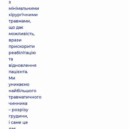
з
мінімальними
хірургічними
травмами,
що дає
можливість,
врази
прискорити
реабілітацію
та
відновлення
пацієнта.
Ми
уникаємо
найбільшого
травматичного
чинника
– розрізу
грудини,
і саме це
дає