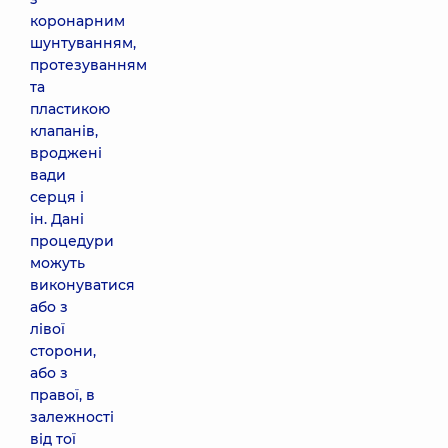
коронарним
шунтуванням,
протезуванням
та
пластикою
клапанів,
вроджені
вади
серця і
ін. Дані
процедури
можуть
виконуватися
або з
лівої
сторони,
або з
правої, в
залежності
від тої