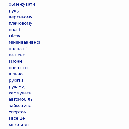
обмежувати
рух у
верхньому
плечовому
поясі.
Після
мініінвазивної
операції
пацієнт
зможе
повністю
вільно
рухати
руками,
кермувати
автомобіль,
займатися
спортом.
І все це
можливо