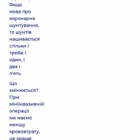
Якщо
мова про
коронарне
шунтування,
то шунтів
нашивається
стільки і
треба: і
один, і
два і
п'ять.
Що
змінюється?
При
мініінвазивній
операції
ми маємо
меншу
крововтрату,
це краще