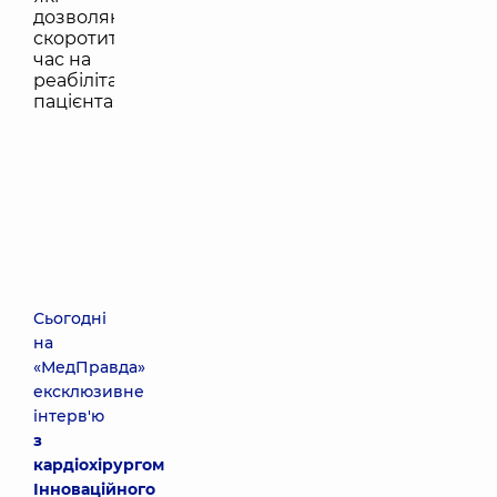
Сьогодні
на
«
МедПравда
»
ексклюзивне
інтерв'ю
з
кардіохірургом
Інноваційного