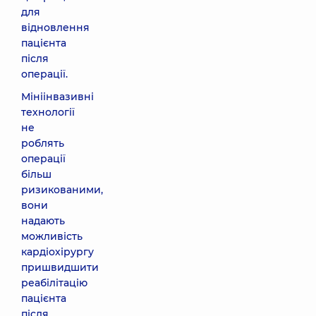
для
відновлення
пацієнта
після
операції.
Мініінвазивні
технології
не
роблять
операції
більш
ризикованими,
вони
надають
можливість
кардіохірургу
пришвидшити
реабілітацію
пацієнта
після