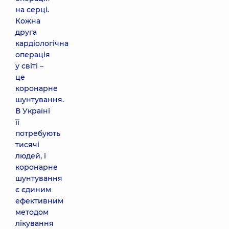
на серці.
Кожна
друга
кардіологічна
операція
у світі –
це
коронарне
шунтування.
В Україні
її
потребують
тисячі
людей, і
коронарне
шунтування
є єдиним
ефективним
методом
лікування