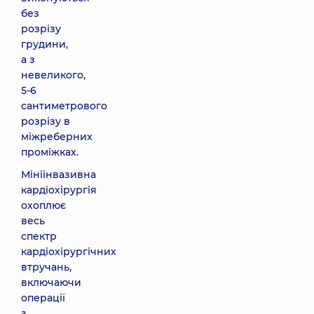
без
розрізу
грудини,
а з
невеликого,
5-6
сантиметрового
розрізу в
міжреберних
проміжках.
Мініінвазивна
кардіохірургія
охоплює
весь
спектр
кардіохірургічних
втручань,
включаючи
операції
з