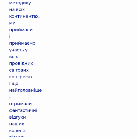
методику
на всіх
континентах,
ми
приймали
і
приймаємо
участь у
всіх
провідних
світових
конгресах.
І що
найголовніше
–
отримали
фантастичні
відгуки
наших
колег з