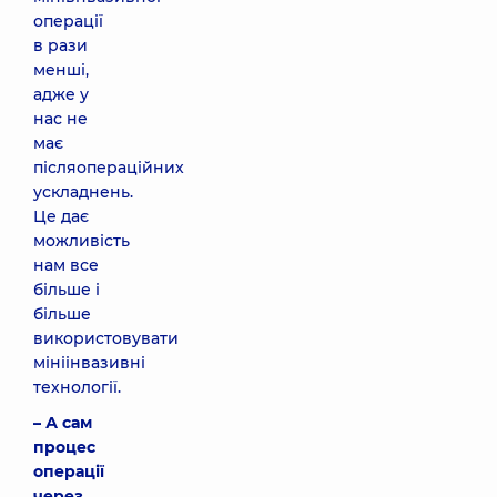
операції
в рази
менші,
адже у
нас не
має
післяопераційних
ускладнень.
Це дає
можливість
нам все
більше і
більше
використовувати
мініінвазивні
технології.
– А сам
процес
операції
через