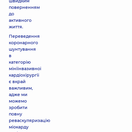
швидким
поверненням
до
активного
життя.
Переведення
коронарного
шунтування
в
категорію
мініінвазивної
кардіохірургії
є вкрай
важливим,
адже ми
можемо
зробити
повну
реваскуляризацію
міокарду