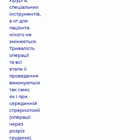
хірурга,
спеціальних
інструментів,
а от для
пацієнта
нічого не
змінюється.
Тривалість
операції
та всі
етапи її
проведення
виконуються
так само,
як і при
серединній
стрернотомії
(операції
через
розріз
грудини).