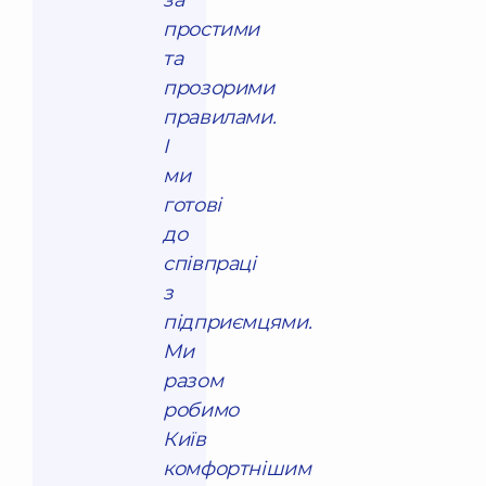
за
простими
та
прозорими
правилами.
І
ми
готові
до
співпраці
з
підприємцями.
Ми
разом
робимо
Київ
комфортнішим