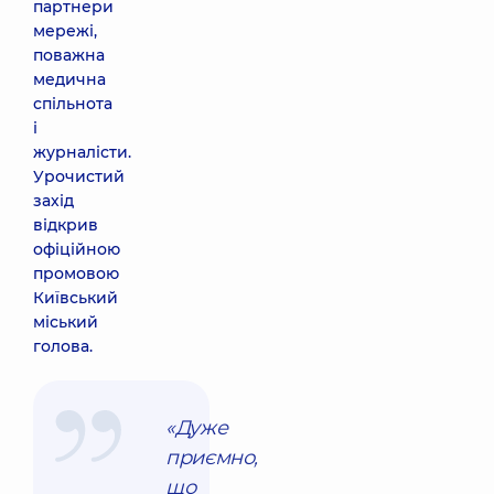
партнери
мережі,
поважна
медична
спільнота
і
журналісти.
Урочистий
захід
відкрив
офіційною
промовою
Київський
міський
голова.
«Дуже
приємно,
що