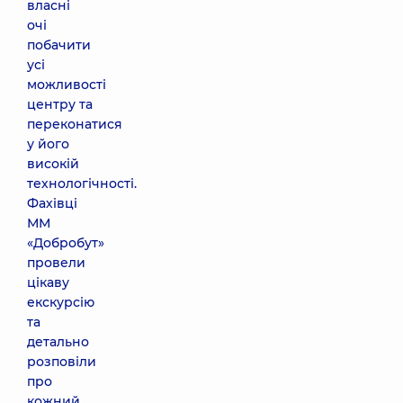
власні
очі
побачити
усі
можливості
центру та
переконатися
у його
високій
технологічності.
Фахівці
ММ
«Добробут»
провели
цікаву
екскурсію
та
детально
розповіли
про
кожний