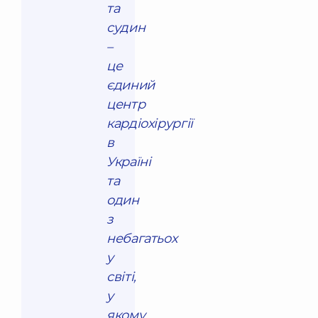
та
судин
–
це
єдиний
центр
кардіохірургії
в
Україні
та
один
з
небагатьох
у
світі,
у
якому