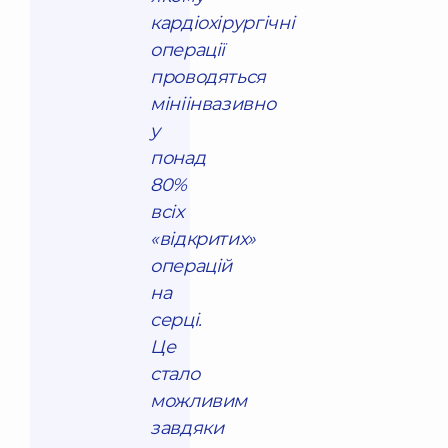
кардіохірургічні
операції
проводяться
мініінвазивно
у
понад
80%
всіх
«відкритих»
операцій
на
серці.
Це
стало
можливим
завдяки