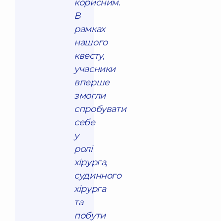
корисним.
В
рамках
нашого
квесту,
учасники
вперше
змогли
спробувати
себе
у
ролі
хірурга,
судинного
хірурга
та
побути