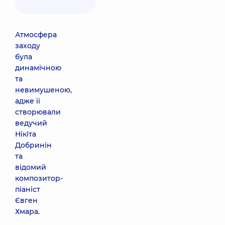
Атмосфера
заходу
була
динамічною
та
невимушеною,
адже її
створювали
ведучий
Нікіта
Добринін
та
відомий
композитор-
піаніст
Євген
Хмара.