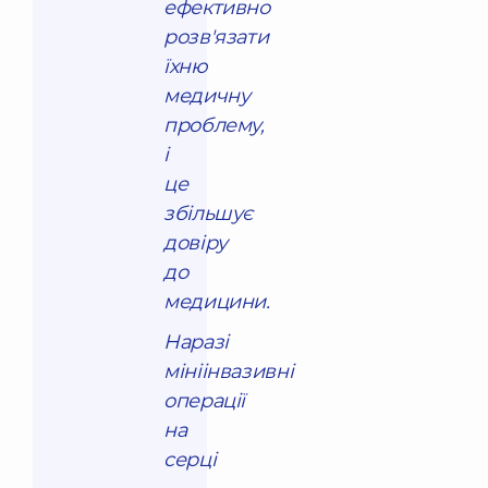
ефективно
розв'язати
їхню
медичну
проблему,
і
це
збільшує
довіру
до
медицини.
Наразі
мініінвазивні
операції
на
серці