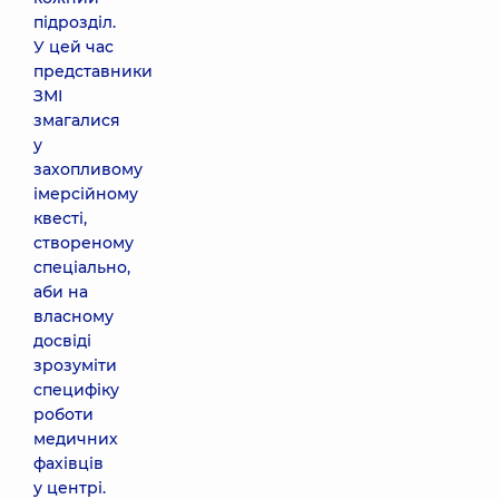
підрозділ.
У цей час
представники
ЗМІ
змагалися
у
захопливому
імерсійному
квесті,
створеному
спеціально,
аби на
власному
досвіді
зрозуміти
специфіку
роботи
медичних
фахівців
у центрі.