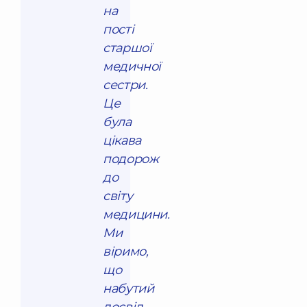
на
пості
старшої
медичної
сестри.
Це
була
цікава
подорож
до
світу
медицини.
Ми
віримо,
що
набутий
досвід