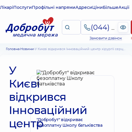
Лікарі
Послуги
Профільні напрями
Адреси
Ціни
Більше
Акції
(044) 495-2-888
Замовити дзвінок
Головна
Новини
У Києві відкрився Інноваційний центр хірургії серця та судин «Добробут»
У
Києві
відкрився
Інноваційний
центр
"Добробут" відкриває
безоплатну Школу батьківства