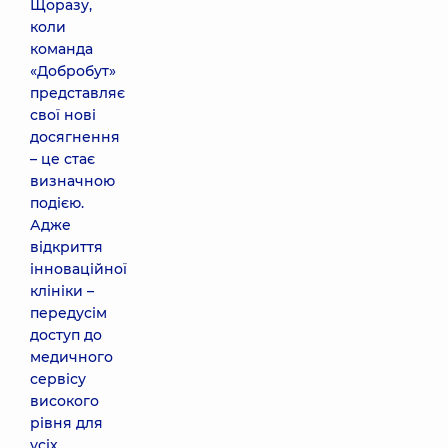
Щоразу,
коли
команда
«Добробут»
представляє
свої нові
досягнення
– це стає
визначною
подією.
Адже
відкриття
інноваційної
клініки –
передусім
доступ до
медичного
сервісу
високого
рівня для
усіх