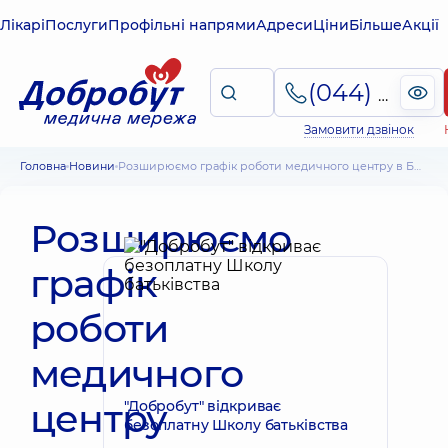
Лікарі
Послуги
Профільні напрями
Адреси
Ціни
Більше
Акції
(044) 495-2-888
Замовити дзвінок
Головна
Новини
Розширюємо графік роботи медичного центру в Броварах
Розширюємо
графік
роботи
медичного
центру
"Добробут" відкриває
безоплатну Школу батьківства