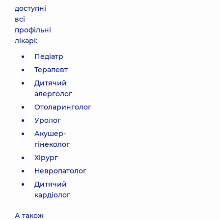
доступні
всі
профільні
лікарі:
Педіатр
Терапевт
Дитячий
алерголог
Отоларинголог
Уролог
Акушер-
гінеколог
Хірург
Невропатолог
Дитячий
кардіолог
А також