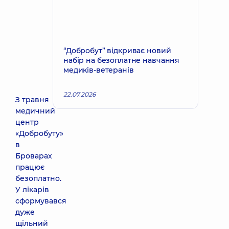
“Добробут” відкриває новий
набір на безоплатне навчання
медиків-ветеранів
22.07.2026
З травня
медичний
центр
«Добробуту»
в
Броварах
працює
безоплатно.
У лікарів
сформувався
дуже
щільний