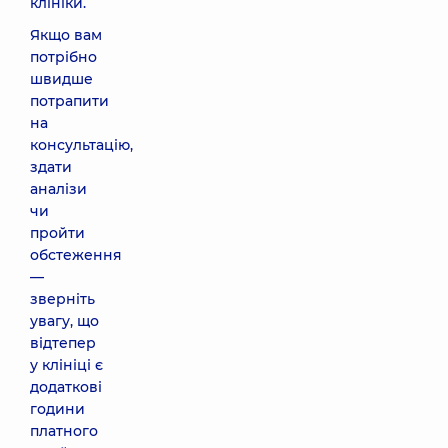
клініки.
Якщо вам
потрібно
швидше
потрапити
на
консультацію,
здати
аналізи
чи
пройти
обстеження
—
зверніть
увагу, що
відтепер
у клініці є
додаткові
години
платного