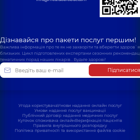
Дізнавайся про пакети послуг першим!
Важлива інформація про те як не захворіти та вберегти здоров`
близьких. Цикл підготовлених експертами сезонних рекомендаці
тематичних порад наших лікарів… Будьте здорові!
Підписатис
Угода користувача
Умови надання онлайн послуг
Умови надання послуг вакцинації
Публічний договір надання медичних послуг
Куточок споживача онлайн
Верифікація пацієнтів
Правила внутрішнього розпорядку
Політика приватності та використання файлів cookie