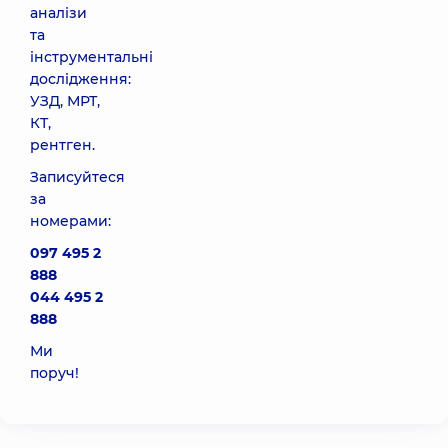
аналізи
та
інструментальні
дослідження:
УЗД, МРТ,
КТ,
рентген.
Записуйтеся
за
номерами:
097 495 2
888
044 495 2
888
Ми
поруч!