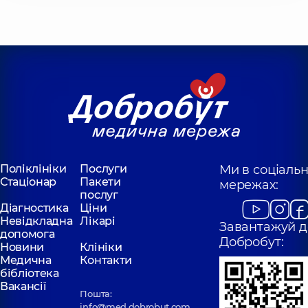
Поліклініки
Послуги
Ми в соціаль
Стаціонар
Пакети
мережах:
послуг
Діагностика
Ціни
Невідкладна
Лікарі
Завантажуй д
допомога
Добробут:
Новини
Клініки
Медична
Контакти
бібліотека
Вакансії
Пошта:
info@med.dobrobut.com