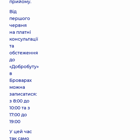
прийому.
Від
першого
червня
на платні
консультації
та
обстеження
до
«Добробуту»
в
Броварах
можна
записатися:
з 8:00 до
10:00 та з
17:00 до
19:00
У цей час
так само