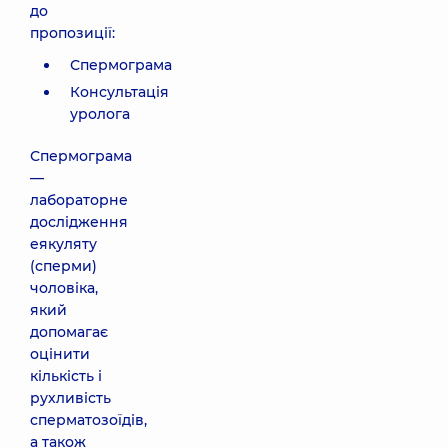
до
пропозиції:
Спермограма
Консультація
уролога
Спермограма
—
лабораторне
дослідження
еякуляту
(сперми)
чоловіка,
який
допомагає
оцінити
кількість і
рухливість
сперматозоїдів,
а також