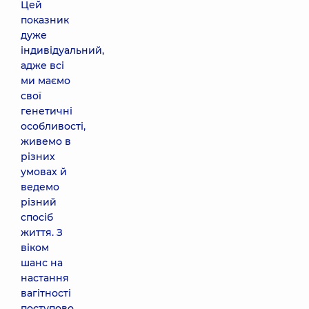
Цей
показник
дуже
індивідуальний,
адже всі
ми маємо
свої
генетичні
особливості,
живемо в
різних
умовах й
ведемо
різний
спосіб
життя. З
віком
шанс на
настання
вагітності
поступово