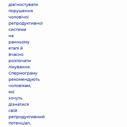
діагностувати
порушення
чоловічої
репродуктивної
системи
на
ранньому
етапі й
вчасно
розпочати
лікування.
Спермограму
рекомендують
чоловікам,
які
хочуть
дізнатися
свій
репродуктивний
потенціал,