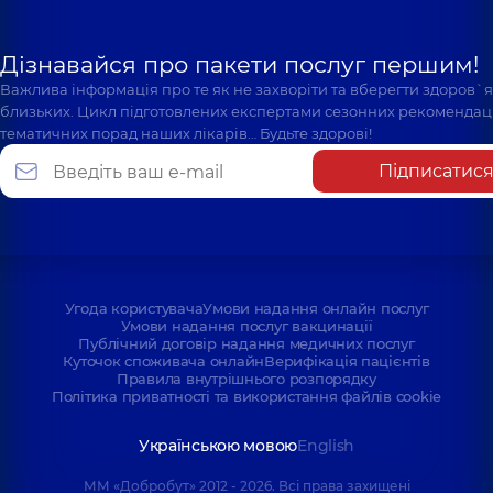
Дізнавайся про пакети послуг першим!
Важлива інформація про те як не захворіти та вберегти здоров`
близьких. Цикл підготовлених експертами сезонних рекомендаці
тематичних порад наших лікарів… Будьте здорові!
Підписатис
Угода користувача
Умови надання онлайн послуг
Умови надання послуг вакцинації
Публічний договір надання медичних послуг
Куточок споживача онлайн
Верифікація пацієнтів
Правила внутрішнього розпорядку
Політика приватності та використання файлів cookie
Українською мовою
English
ММ «Добробут» 2012 - 2026. Всі права захищені