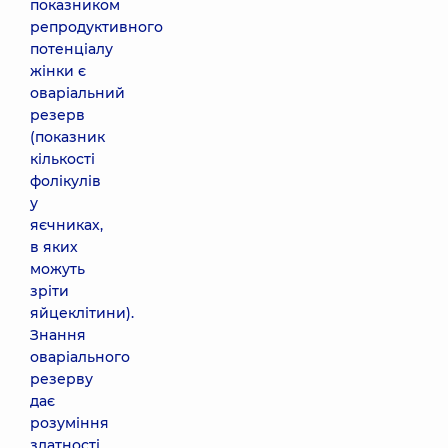
показником
репродуктивного
потенціалу
жінки є
оваріальний
резерв
(показник
кількості
фолікулів
у
яєчниках,
в яких
можуть
зріти
яйцеклітини).
Знання
оваріального
резерву
дає
розуміння
здатності