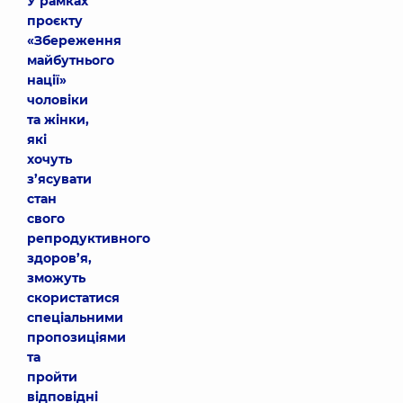
У рамках
проєкту
«Збереження
майбутнього
нації»
чоловіки
та жінки,
які
хочуть
з’ясувати
стан
свого
репродуктивного
здоров’я,
зможуть
скористатися
спеціальними
пропозиціями
та
пройти
відповідні