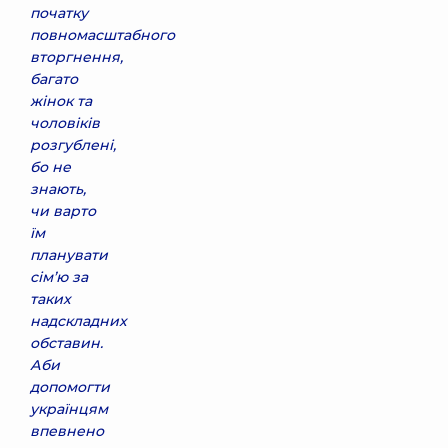
початку
повномасштабного
вторгнення,
багато
жінок та
чоловіків
розгублені,
бо не
знають,
чи варто
їм
планувати
сім’ю за
таких
надскладних
обставин.
Аби
допомогти
українцям
впевнено