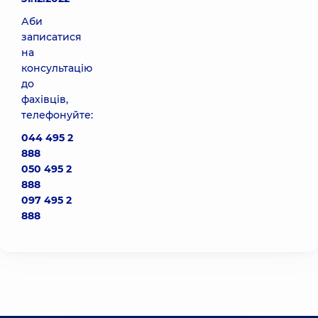
Аби
записатися
на
консультацію
до
фахівців,
телефонуйте:
044 495 2
888
050 495 2
888
097 495 2
888