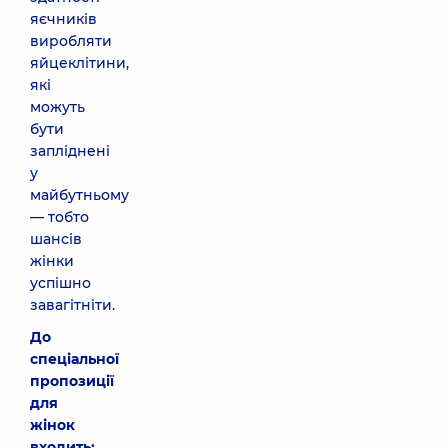
яєчників
виробляти
яйцеклітини,
які
можуть
бути
запліднені
у
майбутньому
— тобто
шансів
жінки
успішно
завагітніти.
До
спеціальної
пропозиції
для
жінок
входить: