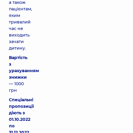
а також
пацієнтам,
яким
тривалий
час не
виходить
зачати
дитину.
Вартість
з
урахуванням
знижки
— 1000
грн
Спеціальні
пропозиції
діють з
01.10.2022
по
31.12.2022