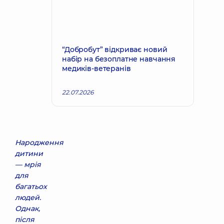
“Добробут” відкриває новий
набір на безоплатне навчання
медиків-ветеранів
22.07.2026
Народження
дитини
— мрія
для
багатьох
людей.
Однак,
після