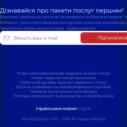
Дізнавайся про пакети послуг першим!
Важлива інформація про те як не захворіти та вберегти здоров`
близьких. Цикл підготовлених експертами сезонних рекомендаці
тематичних порад наших лікарів… Будьте здорові!
Підписатис
Угода користувача
Умови надання онлайн послуг
Умови надання послуг вакцинації
Публічний договір надання медичних послуг
Куточок споживача онлайн
Верифікація пацієнтів
Правила внутрішнього розпорядку
Політика приватності та використання файлів cookie
Українською мовою
English
ММ «Добробут» 2012 - 2026. Всі права захищені