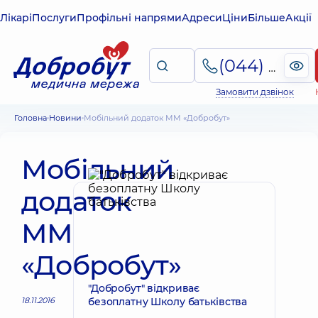
Лікарі
Послуги
Профільні напрями
Адреси
Ціни
Більше
Акції
(044) 495-2-888
Замовити дзвінок
Головна
Новини
Мобільний додаток ММ «Добробут»
Мобільний
додаток
ММ
«Добробут»
"Добробут" відкриває
18.11.2016
безоплатну Школу батьківства