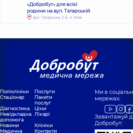
«Добробут» для всієї
родини на вул. Татарській
вул. Татарська, 2-Е, м. Київ
Поліклініки
Послуги
Ми в соціаль
Стаціонар
Пакети
мережах:
послуг
Діагностика
Ціни
Невідкладна
Лікарі
Завантажуй д
допомога
Добробут:
Новини
Клініки
Медична
Контакти