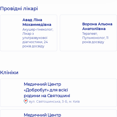
Провідні лікарі
Авад Ліна
Ворона Альона
Мохаммедівна
Анатоліївна
Акушер-гінеколог;
Лікар з
Терапевт;
ультразвукової
Пульмонолог,
11
діагностики,
24
років досвіду
років досвіду
Клініки
Медичний Центр
«Добробут» для всієї
родини на Святошині
вул. Святошинська, 3-Б, м. Київ
Медичний Центр