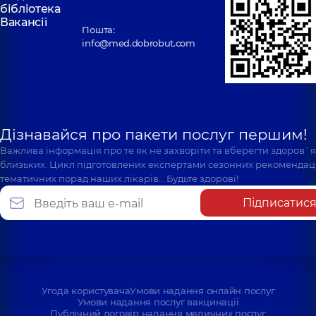
бібліотека
Вакансії
Пошта:
info@med.dobrobut.com
Дізнавайся про пакети послуг першим!
Важлива інформація про те як не захворіти та вберегти здоров`
близьких. Цикл підготовлених експертами сезонних рекомендаці
тематичних порад наших лікарів… Будьте здорові!
Підписатис
Угода користувача
Умови надання онлайн послуг
Умови надання послуг вакцинації
Публічний договір надання медичних послуг