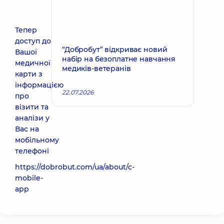
Тепер
доступ до
“Добробут” відкриває новий
Вашої
набір на безоплатне навчання
медичної
медиків-ветеранів
карти з
інформацією
22.07.2026
про
візити та
аналізи у
Вас на
мобільному
телефоні
https://dobrobut.com/ua/about/c-
mobile-
app