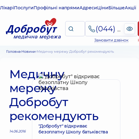
Лікарі
Послуги
Профільні напрями
Адреси
Ціни
Більше
Акції
(044) 495-2-888
Замовити дзвінок
Головна
Новини
Медичну мережу Добробут рекомендують
Медичну
мережу
Добробут
рекомендують
"Добробут" відкриває
14.06.2016
безоплатну Школу батьківства