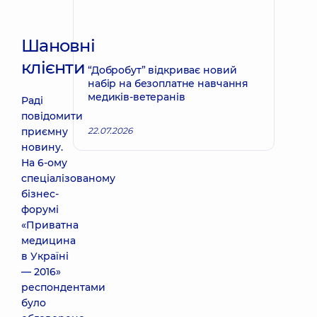
Шановні
клієнти
“Добробут” відкриває новий
набір на безоплатне навчання
медиків-ветеранів
Раді
повідомити
приємну
22.07.2026
новину.
На 6-ому
спеціалізованому
бізнес-
форумі
«Приватна
медицина
в Україні
— 2016»
респондентами
було