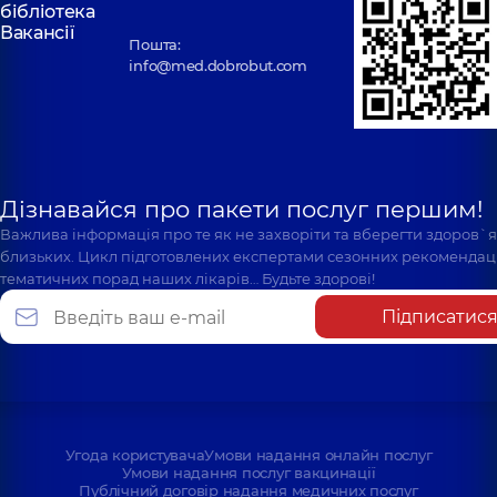
бібліотека
Вакансії
Пошта:
info@med.dobrobut.com
Дізнавайся про пакети послуг першим!
Важлива інформація про те як не захворіти та вберегти здоров`
близьких. Цикл підготовлених експертами сезонних рекомендаці
тематичних порад наших лікарів… Будьте здорові!
Підписатис
Угода користувача
Умови надання онлайн послуг
Умови надання послуг вакцинації
Публічний договір надання медичних послуг