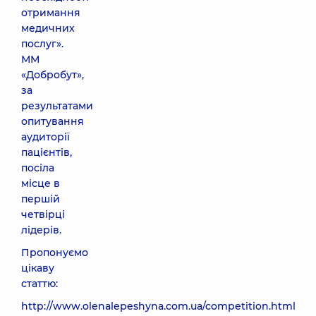
отримання
медичних
послуг».
ММ
«Добробут»,
за
результатами
опитування
аудиторії
пацієнтів,
посіла
місце в
першій
четвірці
лідерів.
Пропонуємо
цікаву
статтю:
http://www.olenalepeshyna.com.ua/competition.html