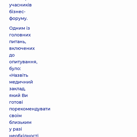
учасників
бізнес-
форуму.
Одним із
головних
питань,
включених
до
опитування,
було:
«Назвіть
медичний
заклад,
який Ви
готові
порекомендувати
своїм
близьким
у разі
необхідності