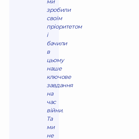
ми
зробили
своїм
пріоритетом
і
бачили
в
цьому
наше
ключове
завдання
на
час
війни.
Та
ми
не