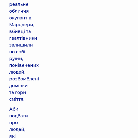
реальне
обличчя
окупантів.
Мародери,
вбивці та
ґвалтівники
залишили
по собі
руїни,
понівечених
людей,
розбомблені
домівки
та гори
сміття.
Аби
подбати
про
людей,
які