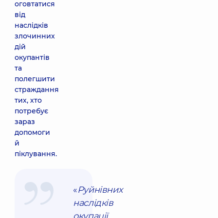
оговтатися
від
наслідків
злочинних
дій
окупантів
та
полегшити
страждання
тих, хто
потребує
зараз
допомоги
й
піклування.
«
Руйнівних
наслідків
окупації