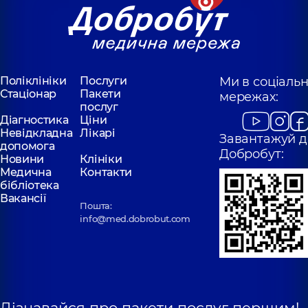
Поліклініки
Послуги
Ми в соціаль
Стаціонар
Пакети
мережах:
послуг
Діагностика
Ціни
Невідкладна
Лікарі
Завантажуй д
допомога
Добробут:
Новини
Клініки
Медична
Контакти
бібліотека
Вакансії
Пошта:
info@med.dobrobut.com
Дізнавайся про пакети послуг першим!