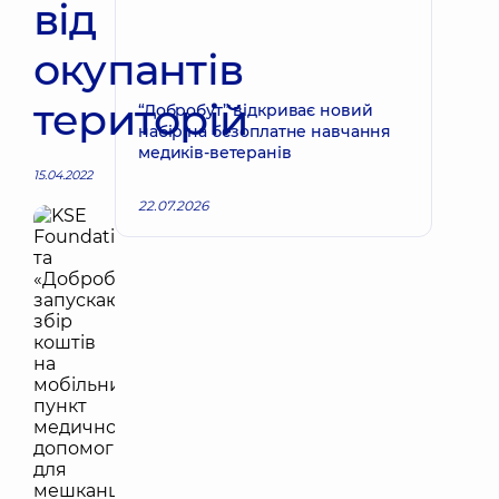
від
окупантів
територій
“Добробут” відкриває новий
набір на безоплатне навчання
медиків-ветеранів
15.04.2022
22.07.2026