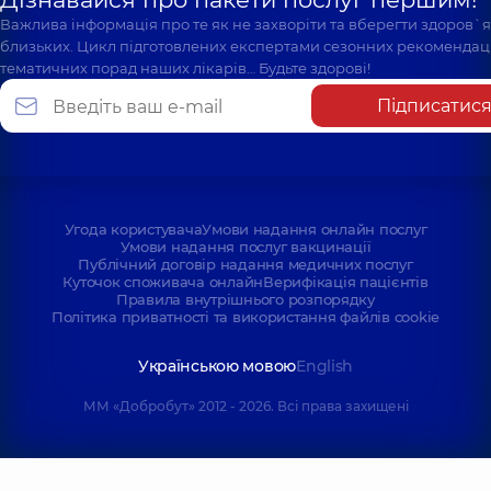
Важлива інформація про те як не захворіти та вберегти здоров`
близьких. Цикл підготовлених експертами сезонних рекомендаці
тематичних порад наших лікарів… Будьте здорові!
Підписатис
Угода користувача
Умови надання онлайн послуг
Умови надання послуг вакцинації
Публічний договір надання медичних послуг
Куточок споживача онлайн
Верифікація пацієнтів
Правила внутрішнього розпорядку
Політика приватності та використання файлів cookie
Українською мовою
English
ММ «Добробут» 2012 - 2026. Всі права захищені