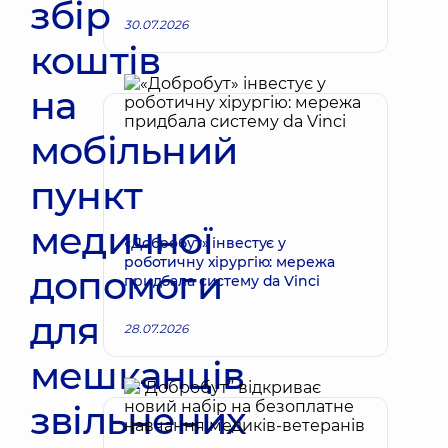
збір
30.07.2026
коштів
на
мобільний
пункт
медичної
«Добробут» інвестує у
роботичну хірургію: мережа
допомоги
придбала систему da Vinci
для
28.07.2026
мешканців
звільнених