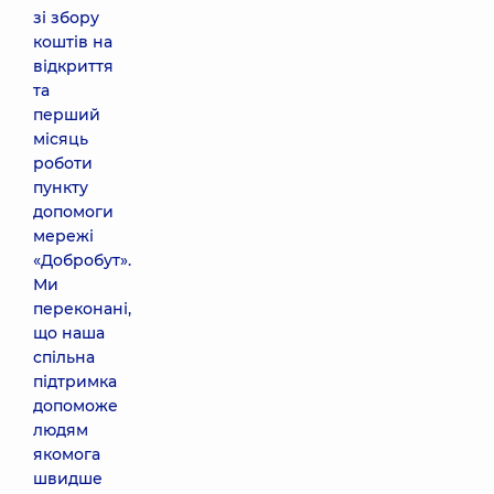
зі збору
коштів на
відкриття
та
перший
місяць
роботи
пункту
допомоги
мережі
«Добробут».
Ми
переконані,
що наша
спільна
підтримка
допоможе
людям
якомога
швидше