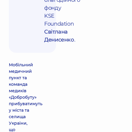
благодійного
фонду
KSE
Foundation
Світлана
Денисенко
.
Мобільний
медичний
пункт та
команда
медиків
«Добробуту»
прибуватимуть
у міста та
селища
України,
що