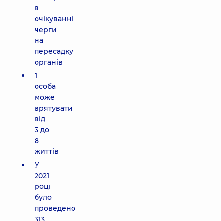
в
очікуванні
черги
на
пересадку
органів
1
особа
може
врятувати
від
3 до
8
життів
У
2021
році
було
проведено
313