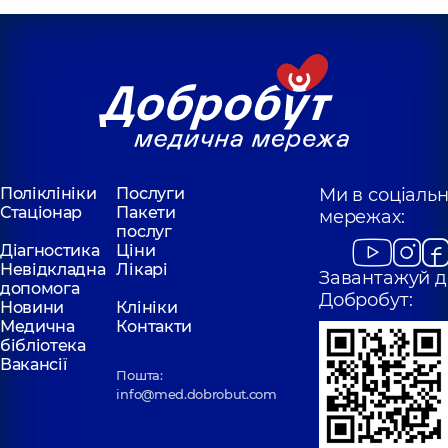
Поліклініки
Послуги
Ми в соціаль
Стаціонар
Пакети
мережах:
послуг
Діагностика
Ціни
Невідкладна
Лікарі
Завантажуй д
допомога
Добробут:
Новини
Клініки
Медична
Контакти
бібліотека
Вакансії
Пошта:
info@med.dobrobut.com