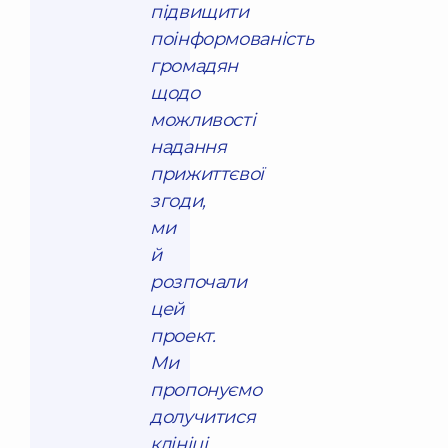
підвищити
поінформованість
громадян
щодо
можливості
надання
прижиттєвої
згоди,
ми
й
розпочали
цей
проект.
Ми
пропонуємо
долучитися
клініці