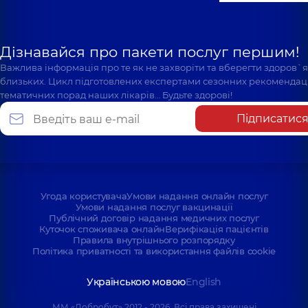
Дізнавайся про пакети послуг першим!
Важлива інформація про те як не захворіти та вберегти здоров`
близьких. Цикл підготовлених експертами сезонних рекомендаці
тематичних порад наших лікарів… Будьте здорові!
Підписатис
Угода користувача
Умови надання онлайн послуг
Умови надання послуг вакцинації
Публічний договір надання медичних послуг
Куточок споживача онлайн
Верифікація пацієнтів
Правила внутрішнього розпорядку
Політика приватності та використання файлів cookie
Українською мовою
English
ММ «Добробут» 2012 - 2026. Всі права захищені