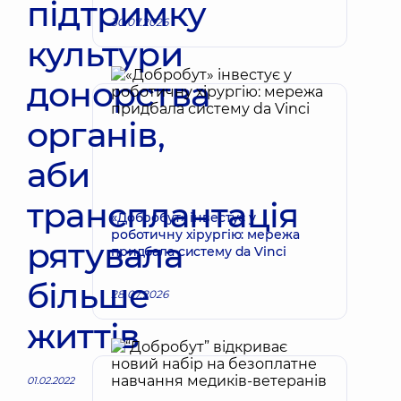
підтримку
30.07.2026
культури
донорства
органів,
аби
трансплантація
«Добробут» інвестує у
роботичну хірургію: мережа
рятувала
придбала систему da Vinci
більше
28.07.2026
життів
01.02.2022