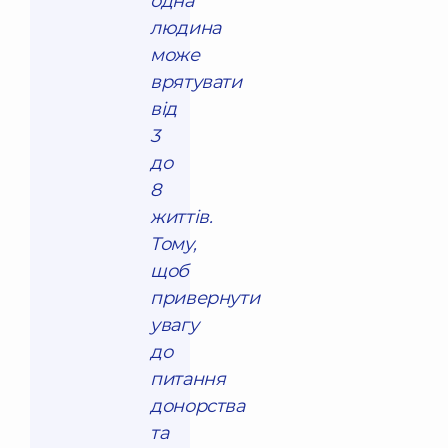
одна
людина
може
врятувати
від
3
до
8
життів.
Тому,
щоб
привернути
увагу
до
питання
донорства
та