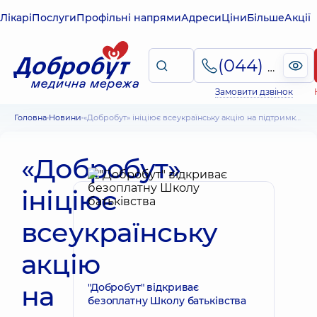
Лікарі
Послуги
Профільні напрями
Адреси
Ціни
Більше
Акції
(044) 495-2-888
Замовити дзвінок
Головна
Новини
«Добробут» ініціює всеукраїнську акцію на підтримку культури донорства органів, аби трансплантація рятувала більше життів
«Добробут»
ініціює
всеукраїнську
акцію
на
"Добробут" відкриває
безоплатну Школу батьківства