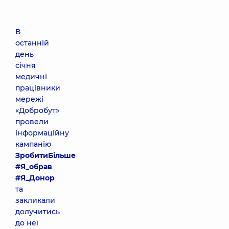
В
останній
день
січня
медичні
працівники
мережі
«Добробут»
провели
інформаційну
кампанію
ЗробитиБільше
#Я_обрав
#Я_Донор
та
закликали
долучитись
до неї