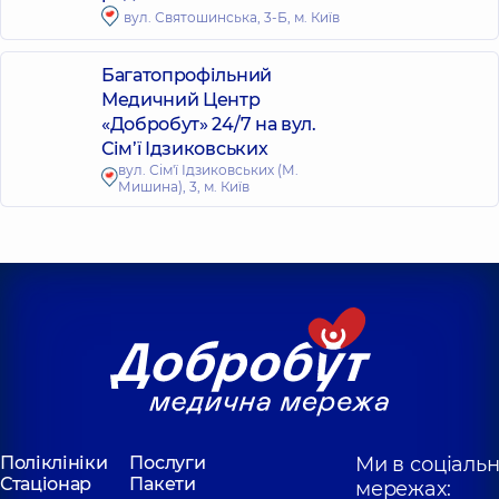
вул. Святошинська, 3-Б, м. Київ
Багатопрофільний
Медичний Центр
«Добробут» 24/7 на вул.
Сім’ї Ідзиковських
вул. Сім'ї Ідзиковських (М.
Мишина), 3, м. Київ
Поліклініки
Послуги
Ми в соціаль
Стаціонар
Пакети
мережах: