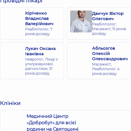
Провідні лікарі
Кіріченко
Данчук Віктор
Владислав
Олегович
Валерійович
Реабілітолог;
Масажист,
15 років
Реабілітолог,
7
досвіду
років досвіду
Абльозгов
Лукач Оксана
Олексій
Іванівна
Олександрович
Невролог; Лікар з
ультразвукової
Масажист;
діагностики,
31
Реабілітолог,
4
років досвіду
років досвіду
Клініки
Медичний Центр
«Добробут» для всієї
родини на Святошині