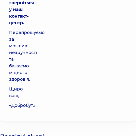
зверніться
у наш
контакт-
центр.
Перепрошуємо
за
можливі
незручності
та
бажаємо
міцного
здоров'я.
Щиро
ваш,
«Добробут»