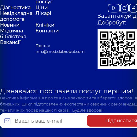
послуг
Діагностика
Ціни
Невідкладна
Лікарі
Завантажуй д
допомога
Добробут:
Новини
Клініки
Медична
Контакти
бібліотека
Вакансії
Пошта:
info@med.dobrobut.com
Дізнавайся про пакети послуг першим!
Важлива інформація про те як не захворіти та вберегти здоров`
близьких. Цикл підготовлених експертами сезонних рекомендаці
тематичних порад наших лікарів… Будьте здорові!
Підписатис