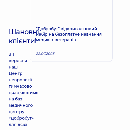
“Добробут” відкриває новий
Шановні
набір на безоплатне навчання
клієнти!
медиків-ветеранів
22.07.2026
З 1
вересня
наш
Центр
неврології
тимчасово
працюватиме
на базі
медичного
центру
«Добробут»
для всієї