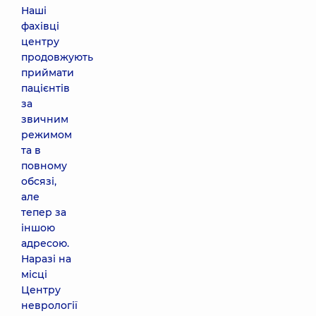
Наші
фахівці
центру
продовжують
приймати
пацієнтів
за
звичним
режимом
та в
повному
обсязі,
але
тепер за
іншою
адресою.
Наразі на
місці
Центру
неврології