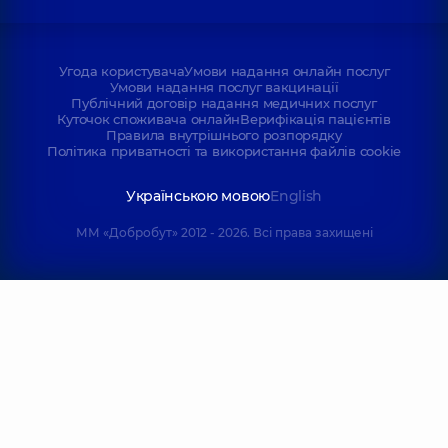
Угода користувача
Умови надання онлайн послуг
Умови надання послуг вакцинації
Публічний договір надання медичних послуг
Куточок споживача онлайн
Верифікація пацієнтів
Правила внутрішнього розпорядку
Політика приватності та використання файлів cookie
Українською мовою
English
ММ «Добробут» 2012 - 2026. Всі права захищені