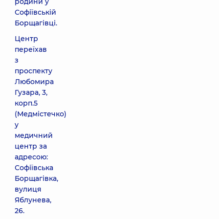
родини у
Софіївській
Борщагівці.
Центр
переїхав
з
проспекту
Любомира
Гузара, 3,
корп.5
(Медмістечко)
у
медичний
центр за
адресою:
Софіївська
Борщагівка,
вулиця
Яблунева,
26.