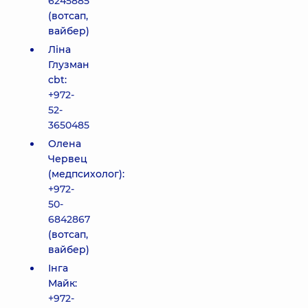
6245885
(вотсап,
вайбер)
Ліна
Глузман
cbt:
+972-
52-
3650485
Олена
Червец
(медпсихолог):
+972-
50-
6842867
(вотсап,
вайбер)
Інга
Майк:
+972-