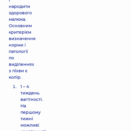
і
народити
здорового
малюка.
Основним
критерієм
визначення
норми і
патології
по
виділеннях
з піхви є
колір.
1 – 4
тиждень
вагітності.
На
першому
тижні
можливі