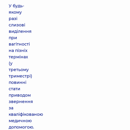
У будь-
якому
разі
слизові
виділення
при
вагітності
на пізніх
термінах
(у
третьому
триместрі)
повинні
стати
приводом
звернення
за
кваліфікованою
медичною
допомогою.