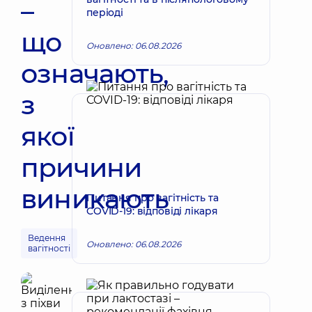
–
періоді
що
Оновлено: 06.08.2026
означають,
з
якої
причини
виникають
Питання про вагітність та
COVID-19: відповіді лікаря
Ведення
Оновлено: 06.08.2026
вагітності