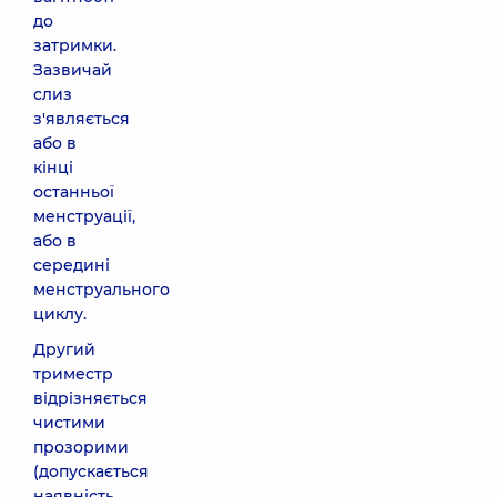
до
затримки.
Зазвичай
слиз
з'являється
або в
кінці
останньої
менструації,
або в
середині
менструального
циклу.
Другий
триместр
відрізняється
чистими
прозорими
(допускається
наявність