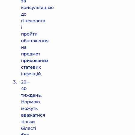
за
консультацією
до
гінеколога
і
пройти
обстеження
на
предмет
прихованих
статевих
інфекцій.
20 –
40
тиждень.
Нормою
можуть
вважатися
тільки
білясті