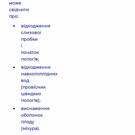
може
свідчити
про:
відходження
слизової
пробки
і
початок
пологів;
відходження
навколоплідних
вод
(провісник
швидких
пологів);
виснаження
оболонок
плоду
(міхура).