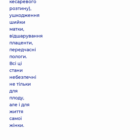
кесаревого
розтину),
ушкодження
шийки
матки,
відшарування
плаценти,
передчасні
пологи.
Всі ці
стани
небезпечні
не тільки
для
плоду,
але і для
життя
самої
жінки.