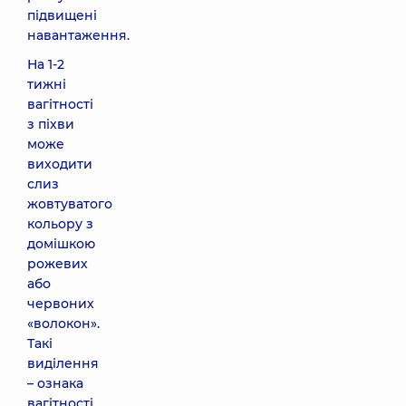
підвищені
навантаження.
На 1-2
тижні
вагітності
з піхви
може
виходити
слиз
жовтуватого
кольору з
домішкою
рожевих
або
червоних
«волокон».
Такі
виділення
– ознака
вагітності