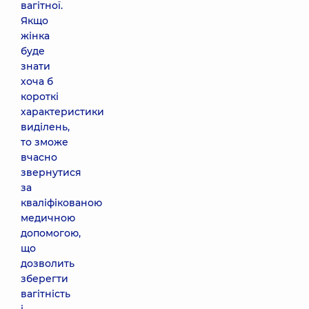
вагітної.
Якщо
жінка
буде
знати
хоча б
короткі
характеристики
виділень,
то зможе
вчасно
звернутися
за
кваліфікованою
медичною
допомогою,
що
дозволить
зберегти
вагітність