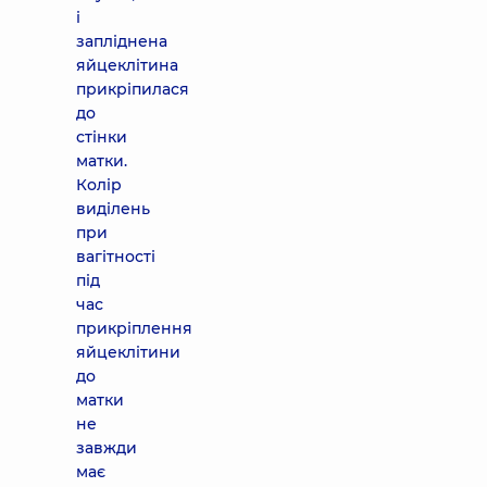
і
запліднена
яйцеклітина
прикріпилася
до
стінки
матки.
Колір
виділень
при
вагітності
під
час
прикріплення
яйцеклітини
до
матки
не
завжди
має