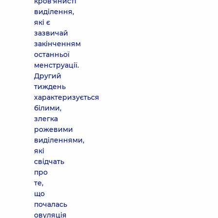
кров'янисті
виділення,
які є
зазвичай
закінченням
останньої
менструації.
Другий
тиждень
характеризується
білими,
злегка
рожевими
виділеннями,
які
свідчать
про
те,
що
почалась
овуляція