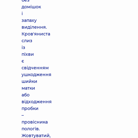
без
домішок
і
запаху
виділення.
Кров'яниста
слиз
із
піхви
є
свідченням
ушкодження
шийки
матки
або
відходження
пробки
–
провісника
пологів.
Жовтуватий,