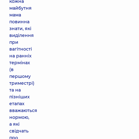
кожна
майбутня
мама
повинна
знати, які
виділення
при
вагітності
на ранніх
термінах
(в
першому
триместрі)
та на
пізніших
етапах
вважаються
нормою,
а які
свідчать
про