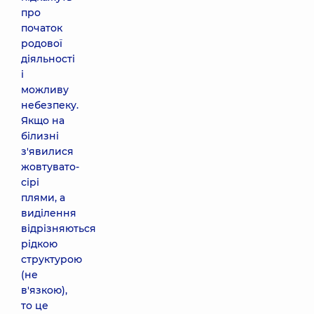
про
початок
родової
діяльності
і
можливу
небезпеку.
Якщо на
білизні
з'явилися
жовтувато-
сірі
плями, а
виділення
відрізняються
рідкою
структурою
(не
в'язкою),
то це