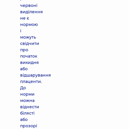
червоні
виділення
не є
нормою
і
можуть
свідчити
про
початок
викидня
або
відшарування
плаценти.
До
норми
можна
віднести
білясті
або
прозорі