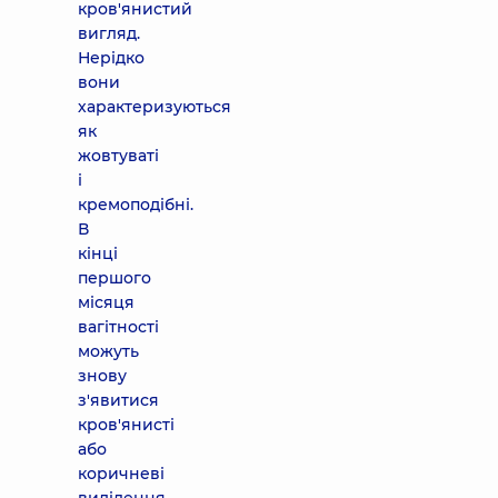
кров'янистий
вигляд.
Нерідко
вони
характеризуються
як
жовтуваті
і
кремоподібні.
В
кінці
першого
місяця
вагітності
можуть
знову
з'явитися
кров'янисті
або
коричневі