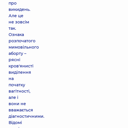
про
викидень.
Але це
не зовсім
так.
Ознака
розпочатого
мимовільного
аборту –
рясні
кров'янисті
виділення
на
початку
вагітності,
але і
вони не
вважається
діагностичними.
Відомі