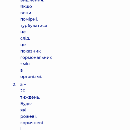
виділення.
Якщо
вони
помірні,
турбуватися
не
слід,
це
показник
гормональних
змін
в
організмі.
5 –
20
тиждень.
Будь-
які
рожеві,
коричневі
і