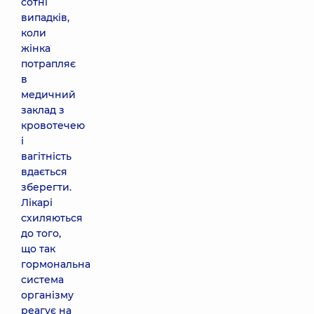
сотні
випадків,
коли
жінка
потрапляє
в
медичний
заклад з
кровотечею
і
вагітність
вдається
зберегти.
Лікарі
схиляються
до того,
що так
гормональна
система
організму
реагує на