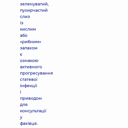
зеленуватий,
пухирчастий
слиз
із
кислим
або
«рибним»
запахом
є
ознакою
активного
прогресування
статевої
інфекції
і
приводом
для
консультації
у
фахівця.