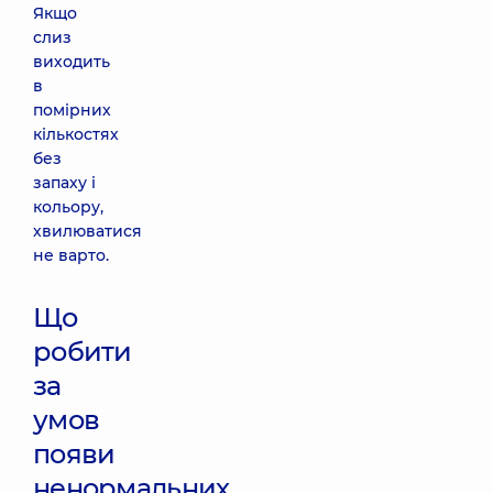
Якщо
слиз
виходить
в
помірних
кількостях
без
запаху і
кольору,
хвилюватися
не варто.
Що
робити
за
умов
появи
ненормальних