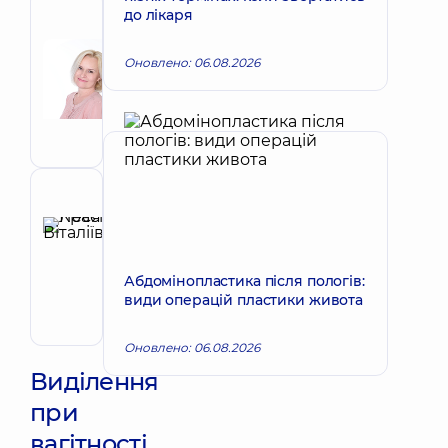
до лікаря
Автор
Корх
Оновлено: 06.08.2026
Наталія
Запис до лікаря
Вікторівна
Акушер-
гінеколог;
Лікар
з
ультразвукової
Рецензент
діагностики
Красій
Леся
Запис до лікаря
Віталіївна
Абдомінопластика після пологів:
Акушер-
види операцій пластики живота
гінеколог;
Лікар
Оновлено: 06.08.2026
з
ультразвукової
Виділення
діагностики
при
вагітності