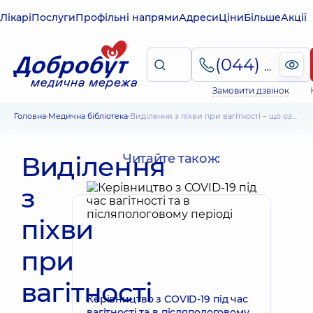
Лікарі
Послуги
Профільні напрями
Адреси
Ціни
Більше
Акції
(044) 495-2-888
Замовити дзвінок
Головна
Медична бібліотека
Виділення з піхви при вагітності – що означають, з якої причини виникають
Виділення
Читайте також:
з
піхви
при
вагітності
Керівництво з COVID-19 під час
вагітності та в післяпологовому