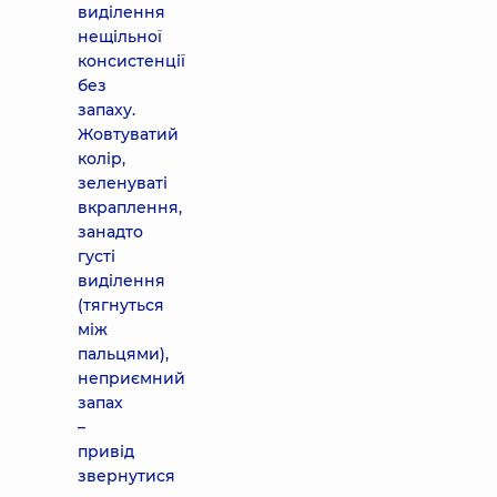
виділення
нещільної
консистенції
без
запаху.
Жовтуватий
колір,
зеленуваті
вкраплення,
занадто
густі
виділення
(тягнуться
між
пальцями),
неприємний
запах
–
привід
звернутися