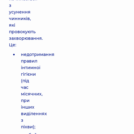
з
уcунення
чинників,
які
провокують
захворювання.
Це:
недотримання
правил
інтимної
гігієни
(під
час
місячних,
при
інших
виділеннях
з
піхви);