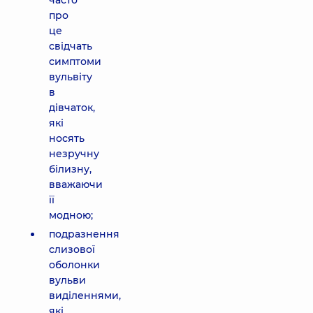
часто
про
це
свідчать
симптоми
вульвіту
в
дівчаток,
які
носять
незручну
білизну,
вважаючи
її
модною;
подразнення
слизової
оболонки
вульви
виділеннями,
які