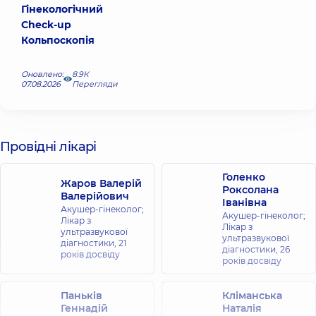
Гінекологічний
Check-up
Кольпоскопія
Оновлено:
8.9К
07.08.2026
Перегляди
Провідні лікарі
Голенко
Жаров Валерій
Роксолана
Валерійович
Іванівна
Акушер-гінеколог;
Акушер-гінеколог;
Лікар з
Лікар з
ультразвукової
ультразвукової
діагностики,
21
діагностики,
26
років досвіду
років досвіду
Паньків
Кліманська
Геннадій
Наталія