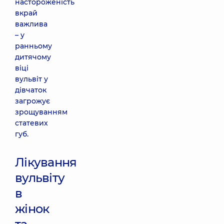
настороженість
вкрай
важлива
– у
ранньому
дитячому
віці
вульвіт у
дівчаток
загрожує
зрощуванням
статевих
губ.
Лікування
вульвіту
в
жінок