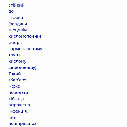
стійкий
до
інфекції
(завдяки
місцевій
кисломолочній
флорі,
гормональному
тлу та
кислому
середовищу).
Такий
«бар’єр»
може
подолати
хіба що
виражена
інфекція,
яка
поширюється