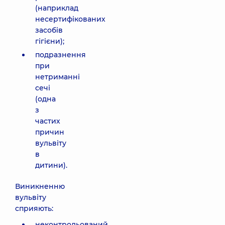
(наприклад
несертифікованих
засобів
гігієни);
подразнення
при
нетриманні
сечі
(одна
з
частих
причин
вульвіту
в
дитини).
Виникненню
вульвіту
сприяють:
неконтрольований