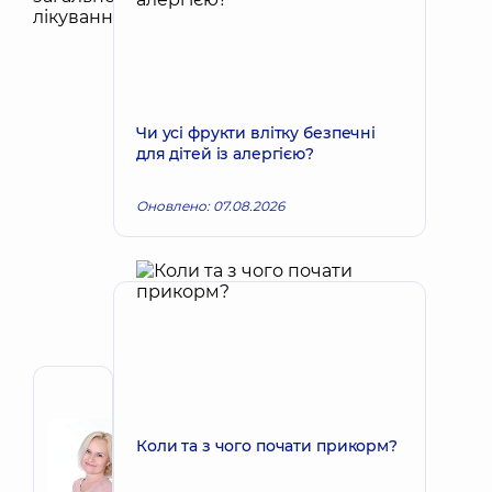
Чи усі фрукти влітку безпечні
для дітей із алергією?
Оновлено: 07.08.2026
Автор
Корх
Коли та з чого почати прикорм?
Наталія
Запис до лікаря
Вікторівна