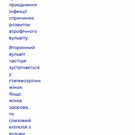
приєднання
інфекції
спричиняє
розвиток
атрофічного
вульвіту.
Вторинний
вульвіт
частіше
зустрічається
у
статевозрілих
жінок.
Якщо
жінка
здорова,
то
слизовий
епітелій її
вульви