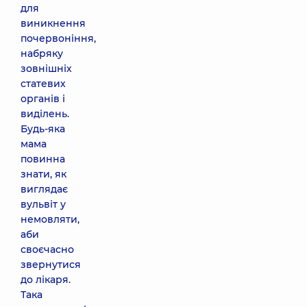
для
виникнення
почервоніння,
набряку
зовнішніх
статевих
органів і
виділень.
Будь-яка
мама
повинна
знати, як
виглядає
вульвіт у
немовляти,
аби
своєчасно
звернутися
до лікаря.
Така