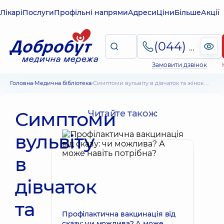
Лікарі
Послуги
Профільні напрями
Адреси
Ціни
Більше
Акції
(044) 495-2-888
Замовити дзвінок
Головна
Медична бібліотека
Симптоми вульвіту в дівчаток та жінок. Місцеве та загальне лікування
Симптоми
Читайте також:
вульвіту
в
дівчаток
та
Профілактична вакцинація від
сказу: чи можлива? А може