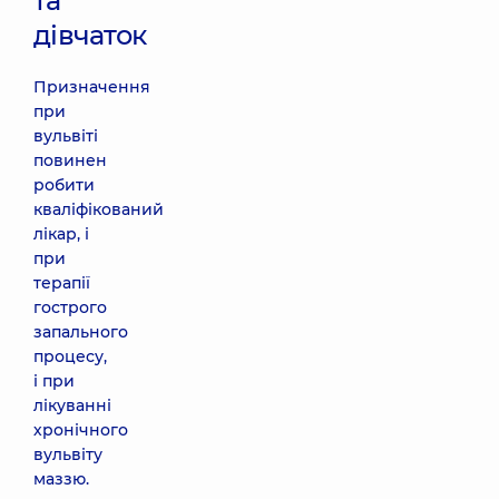
та
дівчаток
Призначення
при
вульвіті
повинен
робити
кваліфікований
лікар, і
при
терапії
гострого
запального
процесу,
і при
лікуванні
хронічного
вульвіту
маззю.