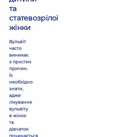
та
статевозрілої
жінки
Вульвіт
часто
виникає
з простих
причин.
Їх
необхідно
знати,
адже
лікування
вульвіту
в жінок
та
дівчаток
починається