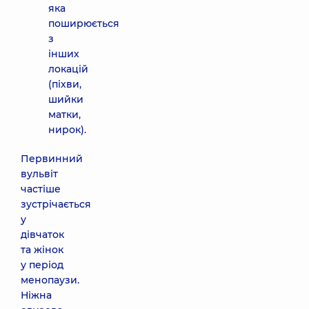
яка
поширюється
з
інших
локацій
(піхви,
шийки
матки,
нирок).
Первинний
вульвіт
частіше
зустрічається
у
дівчаток
та жінок
у період
менопаузи.
Ніжна