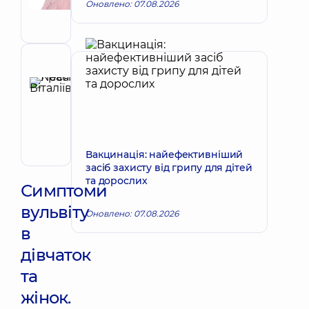
Оновлено: 07.08.2026
Акушер-
гінеколог;
Лікар
з
ультразвукової
Рецензент
діагностики
Красій
Леся
Запис до лікаря
Віталіївна
Акушер-
гінеколог;
Вакцинація: найефективніший
Лікар
засіб захисту від грипу для дітей
з
та дорослих
ультразвукової
Симптоми
діагностики
вульвіту
Оновлено: 07.08.2026
в
дівчаток
та
жінок.