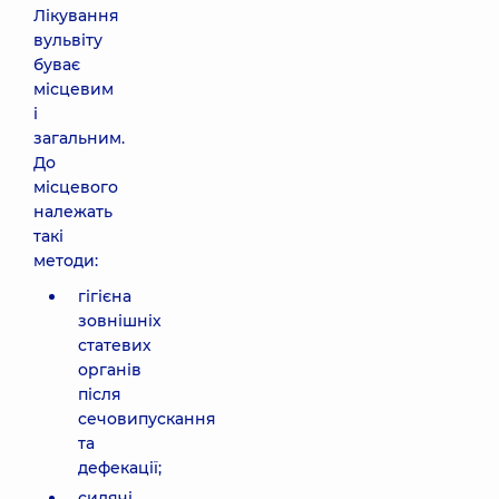
Лікування
вульвіту
буває
місцевим
і
загальним.
До
місцевого
належать
такі
методи:
гігієна
зовнішніх
статевих
органів
після
сечовипускання
та
дефекації;
сидячі