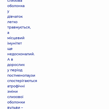
слизова
оболонка
у
дівчаток
легко
травмується,
а
місцевий
імунітет
ще
недосконалий.
А в
дорослих
у період
постменопаузи
спостерігаються
атрофічні
зміни
слизової
оболонки
вульви –