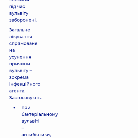
під час
вульвіту
заборонені.
Загальне
лікування
спрямоване
на
усунення
причини
вульвіту –
зокрема
інфекційного
агента.
Застосовують:
при
бактеріальному
вульвіті
–
антибіотики;