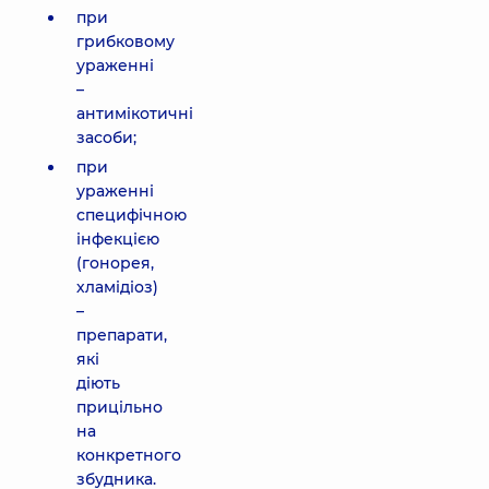
при
грибковому
ураженні
–
антимікотичні
засоби;
при
ураженні
специфічною
інфекцією
(гонорея,
хламідіоз)
–
препарати,
які
діють
прицільно
на
конкретного
збудника.