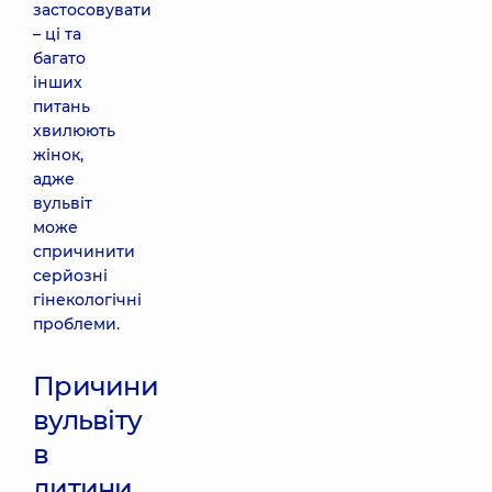
застосовувати
– ці та
багато
інших
питань
хвилюють
жінок,
адже
вульвіт
може
спричинити
серйозні
гінекологічні
проблеми.
Причини
вульвіту
в
дитини