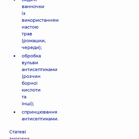
ванночки
із
використанням
настою
трав
(ромашки,
череди);
обробка
вульви
антисептиками
(розчин
борної
кислоти
та
інші);
спринцювання
антисептиками.
Статеві
зносини