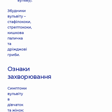
вульву).
Збудники
вульвіту –
стафілококи,
стрептококи,
кишкова
паличка
та
дріжджові
гриби.
Ознаки
захворювання
Симптоми
вульвіту
в
дівчаток
та жінок: