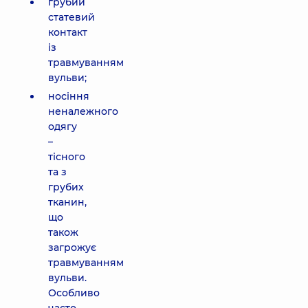
грубий
статевий
контакт
із
травмуванням
вульви;
носіння
неналежного
одягу
–
тісного
та з
грубих
тканин,
що
також
загрожує
травмуванням
вульви.
Особливо