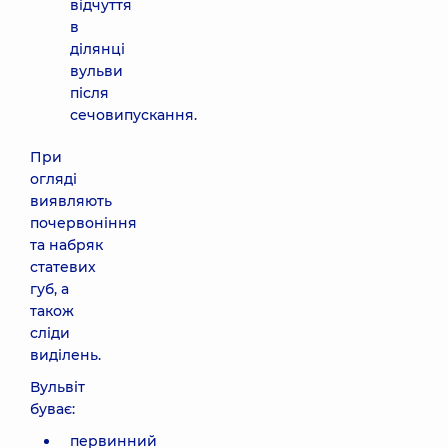
відчуття
в
ділянці
вульви
після
сечовипускання.
При
огляді
виявляють
почервоніння
та набряк
статевих
губ, а
також
сліди
виділень.
Вульвіт
буває:
первинний