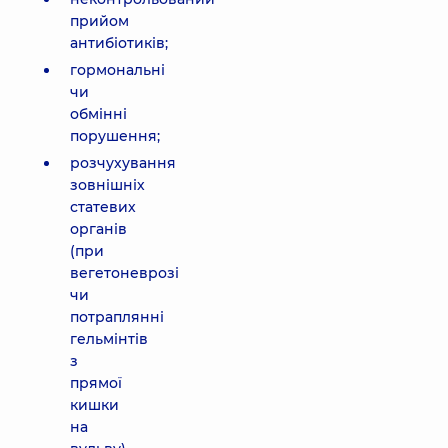
прийом
антибіотиків;
гормональні
чи
обмінні
порушення;
розчухування
зовнішніх
статевих
органів
(при
вегетоневрозі
чи
потраплянні
гельмінтів
з
прямої
кишки
на