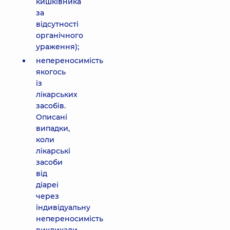
кишківника
за
відсутності
органічного
ураження);
непереносимість
якогось
із
лікарських
засобів.
Описані
випадки,
коли
лікарські
засоби
від
діареї
через
індивідуальну
непереносимість