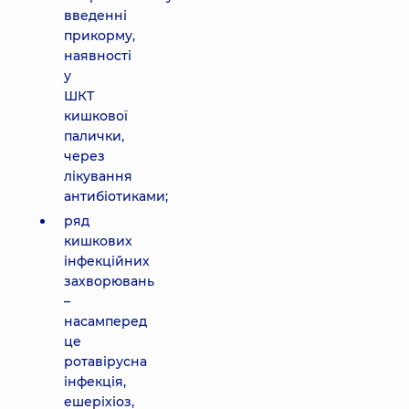
введенні
прикорму,
наявності
у
ШКТ
кишкової
палички,
через
лікування
антибіотиками;
ряд
кишкових
інфекційних
захворювань
–
насамперед
це
ротавірусна
інфекція,
ешеріхіоз,