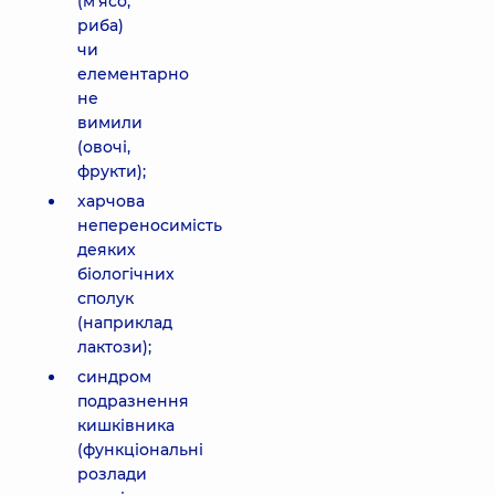
(м’ясо,
риба)
чи
елементарно
не
вимили
(овочі,
фрукти);
харчова
непереносимість
деяких
біологічних
сполук
(наприклад
лактози);
синдром
подразнення
кишківника
(функціональні
розлади