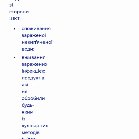
зі
сторони
ШКТ:
споживання
зараженої
некип’яченої
води;
вживання
заражених
інфекцією
продуктів,
які
не
обробили
будь-
яким
із
кулінарних
методів