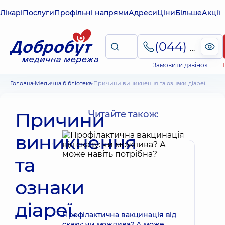
Лікарі
Послуги
Профільні напрями
Адреси
Ціни
Більше
Акції
(044) 495-2-888
Замовити дзвінок
Головна
Медична бібліотека
Причини виникнення та ознаки діареї. Чим і як лікувати пронос у дитини
Причини
Читайте також:
виникнення
та
ознаки
діареї.
Профілактична вакцинація від
сказу: чи можлива? А може