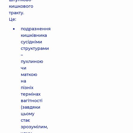
кишкового
тракту.
Це:
подразнення
кишківника
сусідніми
структурами
–
пухлиною
чи
маткою
на
пізніх
термінах
вагітності
(завдяки
цьому
стає
зрозумілим,