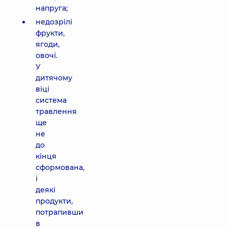
напруга;
недозрілі
фрукти,
ягоди,
овочі.
У
дитячому
віці
система
травлення
ще
не
до
кінця
сформована,
і
деякі
продукти,
потрапивши
в