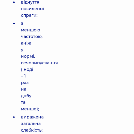
відчуття
посиленої
спраги;
з
меншою
частотою,
аніж
у
нормі,
сечовипускання
(іноді
– 1
раз
на
добу
та
менше);
виражена
загальна
слабкість;