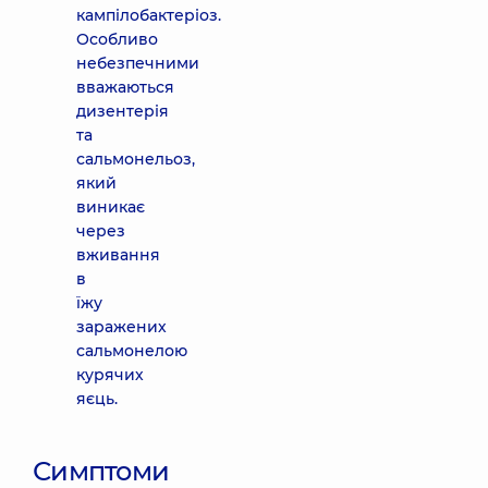
кампілобактеріоз.
Особливо
небезпечними
вважаються
дизентерія
та
сальмонельоз,
який
виникає
через
вживання
в
їжу
заражених
сальмонелою
курячих
яєць.
Симптоми