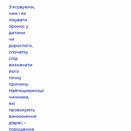
З’ясовуючи,
чим і як
лікувати
пронос у
дитини
чи
дорослого,
спочатку
слід
визначити
його
точну
причину.
Найпоширеніші
чинники,
які
провокують
виникнення
діареї, –
порушення