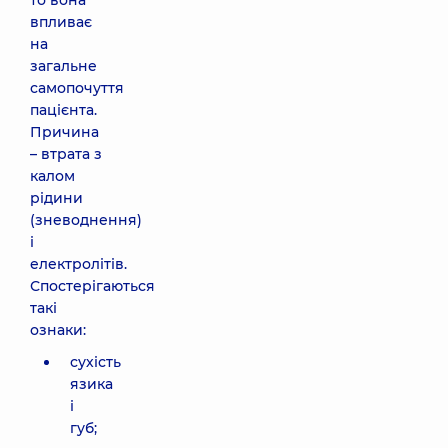
то вона
впливає
на
загальне
самопочуття
пацієнта.
Причина
– втрата з
калом
рідини
(зневоднення)
і
електролітів.
Спостерігаються
такі
ознаки:
сухість
язика
і
губ;