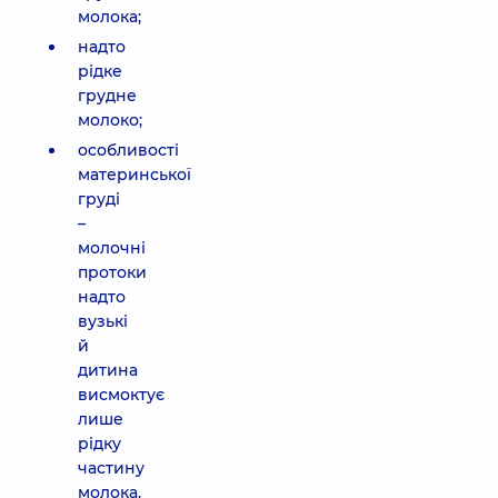
молока;
надто
рідке
грудне
молоко;
особливості
материнської
груді
–
молочні
протоки
надто
вузькі
й
дитина
висмоктує
лише
рідку
частину
молока.