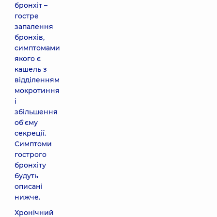
бронхіт –
гостре
запалення
бронхів,
симптомами
якого є
кашель з
відділенням
мокротиння
і
збільшення
об'єму
секреції.
Симптоми
гострого
бронхіту
будуть
описані
нижче.
Хронічний