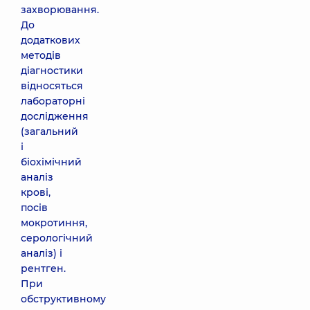
захворювання.
До
додаткових
методів
діагностики
відносяться
лабораторні
дослідження
(загальний
і
біохімічний
аналіз
крові,
посів
мокротиння,
серологічний
аналіз) і
рентген.
При
обструктивному