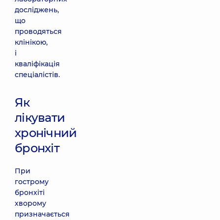
досліджень,
що
проводяться
клінікою,
і
кваліфікація
спеціалістів.
Як
лікувати
хронічний
бронхіт
При
гострому
бронхіті
хворому
призначається