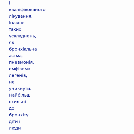
і
кваліфікованого
лікування.
Інакше
таких
ускладнень,
як
бронхіальна
астма,
пневмонія,
емфізема
легенів,
не
уникнути.
Найбільш
схильні
до
бронхіту
діти і
люди