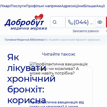
Лікарі
Послуги
Профільні напрями
Адреси
Ціни
Більше
Акції
(044) 495-2-888
Замовити дзвінок
Головна
Медична бібліотека
Як лікувати хронічний бронхіт: корисна інформація для пацієнтів
Як
Читайте також:
лікувати
хронічний
бронхіт:
корисна
Профілактична вакцинація від
сказу: чи можлива? А може