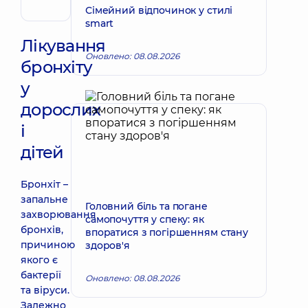
Сімейний відпочинок у стилі
Ревматолог
smart
Лікування
Оновлено: 08.08.2026
бронхіту
у
дорослих
і
дітей
Бронхіт –
запальне
Головний біль та погане
захворювання
самопочуття у спеку: як
бронхів,
впоратися з погіршенням стану
причиною
здоров'я
якого є
бактерії
Оновлено: 08.08.2026
та віруси.
Залежно