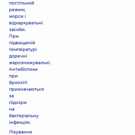
постільний
режим,
морси і
відхаркувальні
засоби.
При
підвищеній
температурі
доречні
жарознижувальні.
Антибіотики
при
бронхіті
призначаються
за
підозри
на
бактеріальну
інфекцію.
Лікування