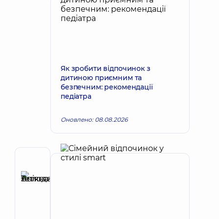
Як зробити відпочинок з
дитиною приємним та
безпечним: рекомендації
педіатра
Оновлено: 08.08.2026
Рецензент
Анікєєва
Тетяна
Запис до лікаря
Володимирівна
Терапевт;
Кардіолог;