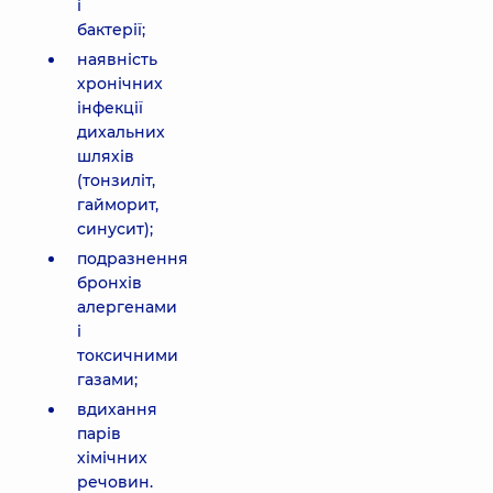
і
бактерії;
наявність
хронічних
інфекції
дихальних
шляхів
(тонзиліт,
гайморит,
синусит);
подразнення
бронхів
алергенами
і
токсичними
газами;
вдихання
парів
хімічних
речовин.