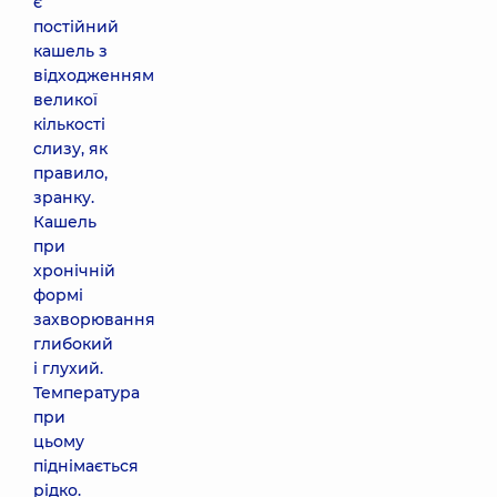
є
постійний
кашель з
відходженням
великої
кількості
слизу, як
правило,
зранку.
Кашель
при
хронічній
формі
захворювання
глибокий
і глухий.
Температура
при
цьому
піднімається
рідко.