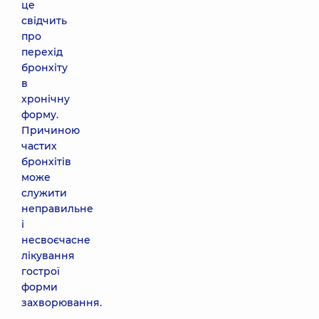
це
свідчить
про
перехід
бронхіту
в
хронічну
форму.
Причиною
частих
бронхітів
може
служити
неправильне
і
несвоєчасне
лікування
гострої
форми
захворювання.