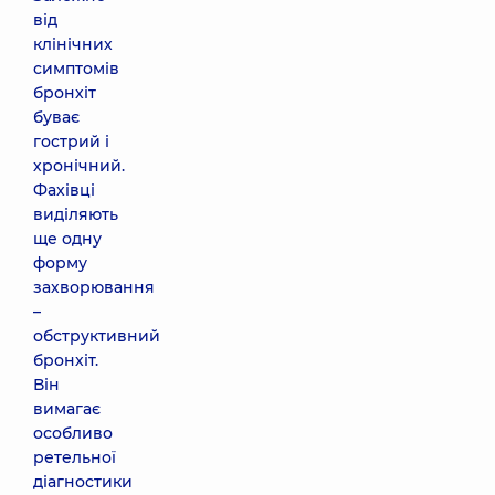
від
клінічних
симптомів
бронхіт
буває
гострий і
хронічний.
Фахівці
виділяють
ще одну
форму
захворювання
–
обструктивний
бронхіт.
Він
вимагає
особливо
ретельної
діагностики