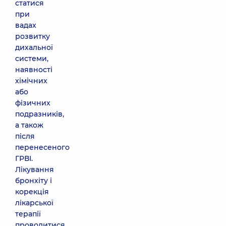
статися
при
вадах
розвитку
дихальної
системи,
наявності
хімічних
або
фізичних
подразників,
а також
після
перенесеного
ГРВІ.
Лікування
бронхіту і
корекція
лікарської
терапії
проводитися