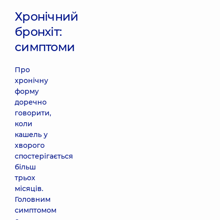
Хронічний
бронхіт:
симптоми
Про
хронічну
форму
доречно
говорити,
коли
кашель у
хворого
спостерігається
більш
трьох
місяців.
Головним
симптомом