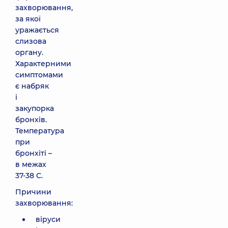
захворювання,
за якої
уражається
слизова
органу.
Характерними
симптомами
є набряк
і
закупорка
бронхів.
Температура
при
бронхіті –
в межах
37-38 С.
Причини
захворювання:
віруси