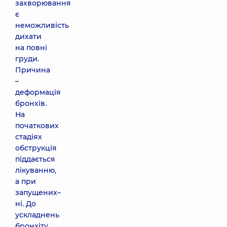
захворювання
є
неможливість
дихати
на повні
груди.
Причина
–
деформація
бронхів.
На
початкових
стадіях
обструкція
піддається
лікуванню,
а при
запущених–
ні. До
ускладнень
бронхіту