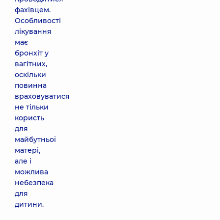
фахівцем.
Особливості
лікування
має
бронхіт у
вагітних,
оскільки
повинна
враховуватися
не тільки
користь
для
майбутньої
матері,
але і
можлива
небезпека
для
дитини.