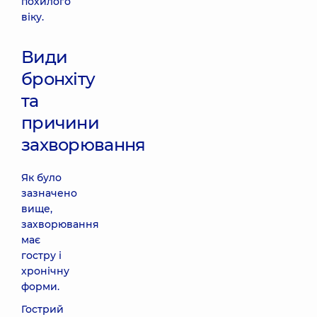
похилого
віку.
Види
бронхіту
та
причини
захворювання
Як було
зазначено
вище,
захворювання
має
гостру і
хронічну
форми.
Гострий