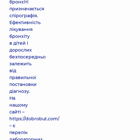
бронхіті
призначається
спірографія.
Ефективність
лікування
бронхіту
в дітей і
дорослих
безпосередньо
залежить
від
правильної
постановки
діагнозу.
На
нашому
сайті –
https://dobrobut.com/
– є
перелік
лабораторних