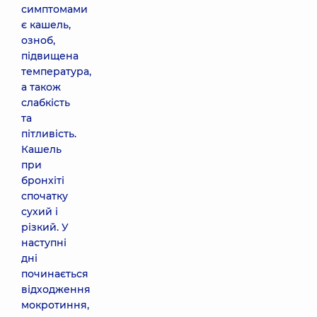
симптомами
є кашель,
озноб,
підвищена
температура,
а також
слабкість
та
пітливість.
Кашель
при
бронхіті
спочатку
сухий і
різкий. У
наступні
дні
починається
відходження
мокротиння,