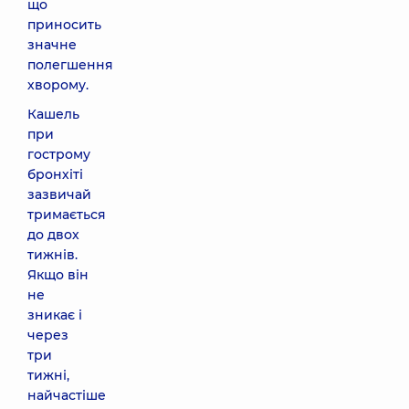
що
приносить
значне
полегшення
хворому.
Кашель
при
гострому
бронхіті
зазвичай
тримається
до двох
тижнів.
Якщо він
не
зникає і
через
три
тижні,
найчастіше