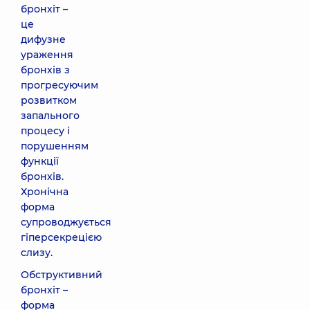
бронхіт –
це
дифузне
ураження
бронхів з
прогресуючим
розвитком
запального
процесу і
порушенням
функції
бронхів.
Хронічна
форма
супроводжується
гіперсекрецією
слизу.
Обструктивний
бронхіт –
форма