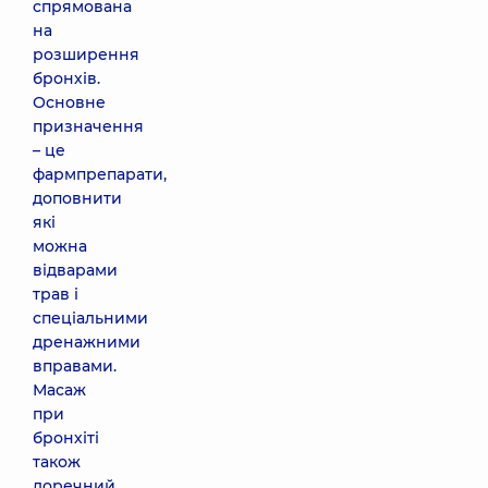
спрямована
на
розширення
бронхів.
Основне
призначення
– це
фармпрепарати,
доповнити
які
можна
відварами
трав і
спеціальними
дренажними
вправами.
Масаж
при
бронхіті
також
доречний.