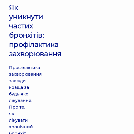
Як
уникнути
частих
бронхітів:
профілактика
захворювання
Профілактика
захворювання
завжди
краща за
будь-яке
лікування.
Про те,
як
лікувати
хронічний
бронхіт,