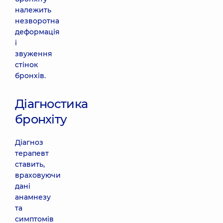
належить
незворотна
деформація
і
звуження
стінок
бронхів.
Діагностика
бронхіту
Діагноз
терапевт
ставить,
враховуючи
дані
анамнезу
та
симптомів