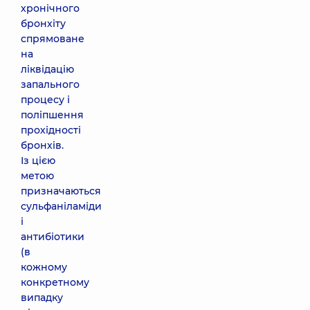
хронічного
бронхіту
спрямоване
на
ліквідацію
запального
процесу і
поліпшення
прохідності
бронхів.
Із цією
метою
призначаються
сульфаніламіди
і
антибіотики
(в
кожному
конкретному
випадку