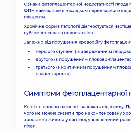
Ознаки фетоплацентарної недостатності плода го
ФПН найчастіше є наслідком передчасного відш
плаценти.
Хронічна форма патології діагностується частіш
субкомпенсована недостатність.
Залежно від порушення кровообігу фетоплацент
першого ступеня (із збереженням плодово
другого (з порушенням плодово-плацентар
третього (з критичним порушенням плодо
плацентарного).
Симптоми фетоплацентарної н
Клінічні прояви патології залежать від її виду.
чого не можна сказати про некомпенсовану хрон
зростання живота у вагітної, уповільнений роз
піхви.