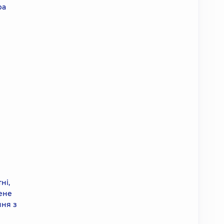
ра
ні,
ене
ння з