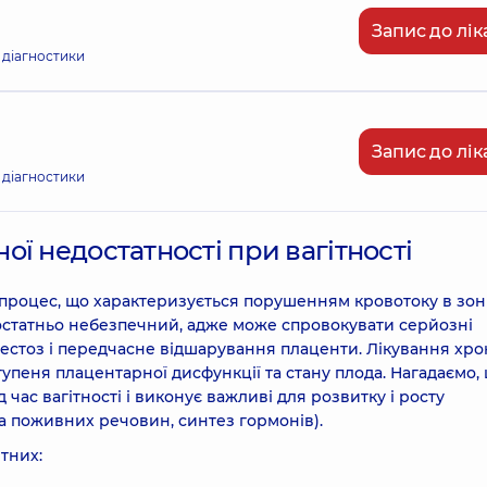
Запис до лік
 діагностики
Запис до лік
 діагностики
ї недостатності при вагітності
 процес, що характеризується порушенням кровотоку в зон
достатньо небезпечний, адже може спровокувати серйозні
естоз і передчасне відшарування плаценти. Лікування хро
упеня плацентарної дисфункції та стану плода. Нагадаємо,
час вагітності і виконує важливі для розвитку і росту
ка поживних речовин, синтез гормонів).
тних: