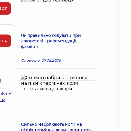
аря
Як правильно годувати при
аря
лактостазі – рекомендації
фахівця
Оновлено: 07.08.2026
і
нічної
 що
Сильно набрякають ноги на
пізніх термінах: коли звертатись