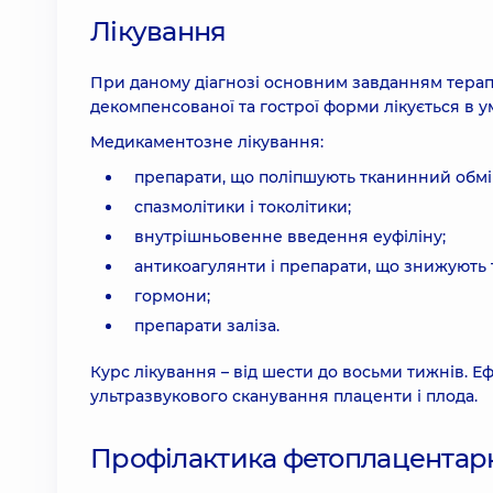
Лікування
При даному діагнозі основним завданням терапії
декомпенсованої та гострої форми лікується в у
Медикаментозне лікування:
препарати, що поліпшують тканинний обмі
спазмолітики і токолітики;
внутрішньовенне введення еуфіліну;
антикоагулянти і препарати, що знижують 
гормони;
препарати заліза.
Курс лікування – від шести до восьми тижнів. Е
ультразвукового сканування плаценти і плода.
Профілактика фетоплацентарно