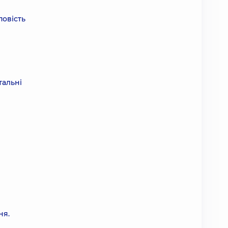
повість
тальні
ня.