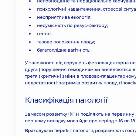
неповноцінне та нераціональне харчуванн
психологічні навантаження, стресові ситуац
несприятлива екологія;
несумісність по резус-фактору;
гестоз;
тазове положення плоду;
багатоплідна вагітність.
У залежності від порушень фетоплацентарна недо
друга (порушення гемодинаміки виявляються в 
третя (критичні зміни в плодово-плацентарном
недостатності: затримка розвитку плоду, гіпокс
Класифікація патології
За часом розвитку ФПН поділяють на первинну і 
першому випадку мова йде про період з 16 по 18
Враховуючи перебіг патології, розрізняють гост