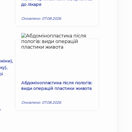
до лікаря
Оновлено: 07.08.2026
міни),
ку),
ої
Абдомінопластика після пологів:
види операцій пластики живота
Оновлено: 07.08.2026
У