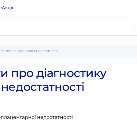
е
Акції
у фетоплацентарної недостатності
и про діагностику
недостатності