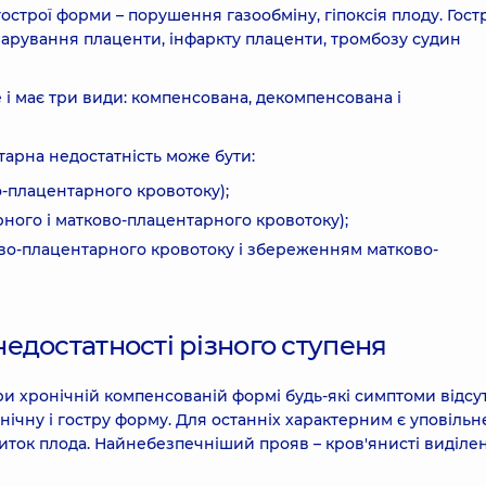
строї форми – порушення газообміну, гіпоксія плоду. Гост
арування плаценти, інфаркту плаценти, тромбозу судин
е і має три види: компенсована, декомпенсована і
арна недостатність може бути:
-плацентарного кровотоку);
ного і матково-плацентарного кровотоку);
во-плацентарного кровотоку і збереженням матково-
едостатності різного ступеня
 При хронічній компенсованій формі будь-які симптоми відсут
ічну і гостру форму. Для останніх характерним є уповільн
виток плода. Найнебезпечніший прояв – кров'янисті виділе