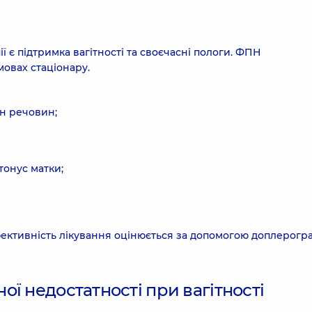
 є підтримка вагітності та своєчасні пологи. ФПН
мовах стаціонару.
н речовин;
тонус матки;
фективність лікування оцінюється за допомогою доплерогра
ї недостатності при вагітності