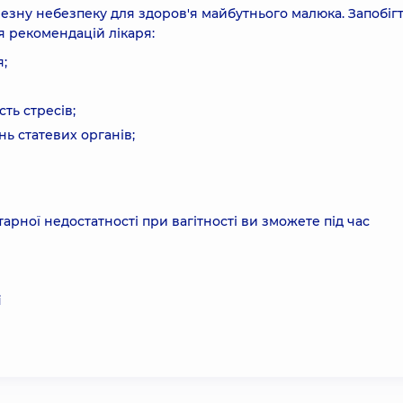
езну небезпеку для здоров'я майбутнього малюка. Запобігти
я рекомендацій лікаря:
;
сть стресів;
ь статевих органів;
рної недостатності при вагітності ви зможете під час
і