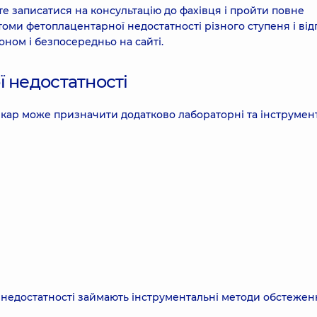
е записатися на консультацію до фахівця і пройти повне
оми фетоплацентарної недостатності різного ступеня і від
оном і безпосередньо на сайті.
 недостатності
лікар може призначити додатково лабораторні та інструмен
 недостатності займають інструментальні методи обстежен