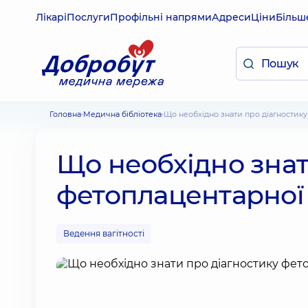
Лікарі
Послуги
Профільні напрями
Адреси
Ціни
Більш
Головна
Медична бібліотека
Що необхідно знати про діагностик
Що необхідно знат
фетоплацентарної 
Ведення вагітності