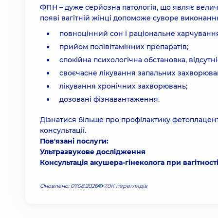
ФПН – дуже серйозна патологія, що являє велич
появі вагітній жінці допоможе суворе виконанн
повноцінний сон і раціональне харчування
прийом полівітамінних препаратів;
спокійна психологічна обстановка, відсутні
своєчасне лікування запальних захворюван
лікування хронічних захворювань;
дозовані фізнавантаження.
Дізнатися більше про профілактику фетоплацента
консультації.
Пов'язані послуги:
Ультразвукове дослідження
Консультація акушера-гінеколога при вагітност
Оновлено: 07.08.2026
7.0К переглядів