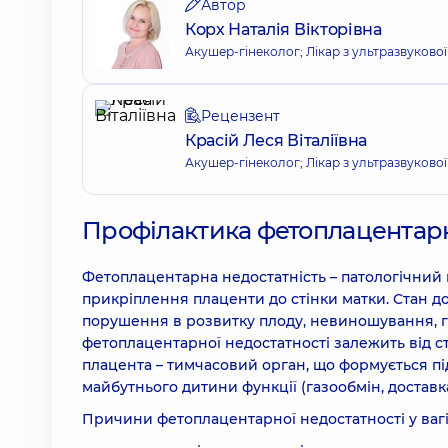
Автор
Корх Наталія Вікторівна
Акушер-гінеколог; Лікар з ультразвукової
Рецензент
Красій Леся Віталіївна
Акушер-гінеколог; Лікар з ультразвукової
Профілактика фетоплацентарно
Фетоплацентарна недостатність – патологічний
прикріплення плаценти до стінки матки. Стан 
порушення в розвитку плоду, невиношування, г
фетоплацентарної недостатності залежить від ст
плацента – тимчасовий орган, що формується під 
майбутнього дитини функції (газообмін, достав
Причини фетоплацентарної недостатності у вагі