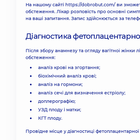
На нашому сайті
https://dobrobut.com/
ви зможет
обстеження. Лікар розповість про основні симпт
на ваші запитання. Запис здійснюється за телеф
Діагностика фетоплацентарної
Після збору анамнезу та огляду вагітної жінки 
обстеження:
аналіз крові на згортання;
біохімічний аналіз крові;
аналіз на гормони;
аналіз сечі для визначення естріолу;
доплерографію;
УЗД плоду і матки;
КГТ плоду.
Провідне місце у діагностиці фетоплацентарної