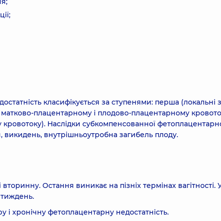
я;
ії;
статність класифікується за ступенями: перша (локальні з
матково-плацентарному і плодово-плацентарному кровото
у кровотоку). Наслідки субкомпенсованної фетоплацентарн
ія, викидень, внутрішньоутробна загибель плоду.
вторинну. Остання виникає на пізніх термінах вагітності. 
 тиждень.
ру і хронічну фетоплацентарну недостатність.