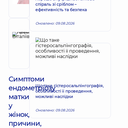
Акушер-
спіраль зі сріблом –
гінеколог;
ефективність та безпека
Лікар
з
Оновлено: 09.08.2026
ультразвукової
Рецензент
діагностики
Красій
Леся
Запис до лікаря
Віталіївна
Акушер-
гінеколог;
Лікар
з
ультразвукової
Симптоми
діагностики
Що таке гістеросальпінгографія,
ендометріозу
особливості її проведення,
матки
можливі наслідки
у
Оновлено: 09.08.2026
жінок,
причини,