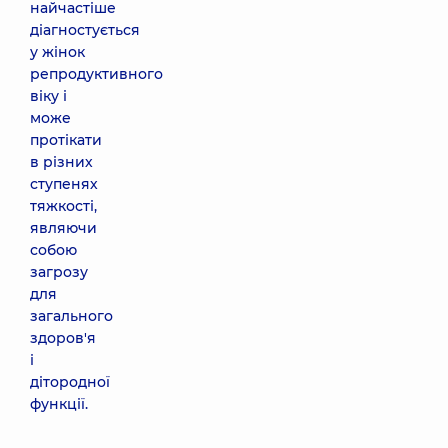
найчастіше
діагностується
у жінок
репродуктивного
віку і
може
протікати
в різних
ступенях
тяжкості,
являючи
собою
загрозу
для
загального
здоров'я
і
дітородної
функції.