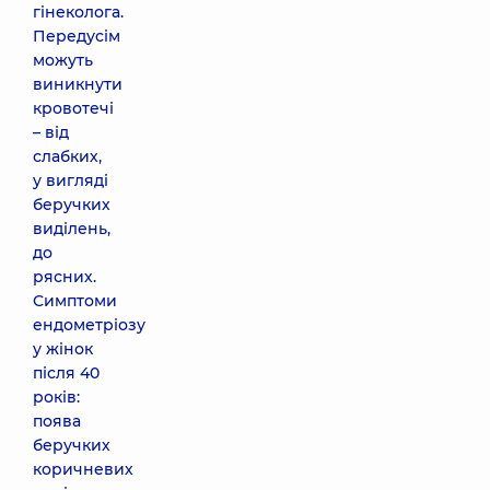
гінеколога.
Передусім
можуть
виникнути
кровотечі
– від
слабких,
у вигляді
беручких
виділень,
до
рясних.
Симптоми
ендометріозу
у жінок
після 40
років:
поява
беручких
коричневих