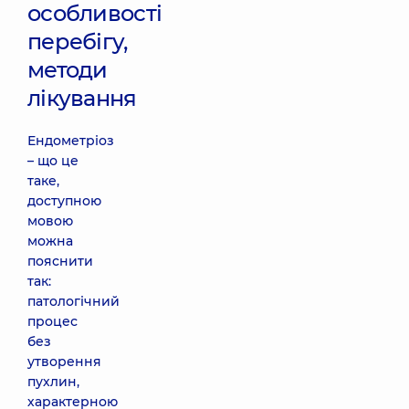
особливості
перебігу,
методи
лікування
Ендометріоз
– що це
таке,
доступною
мовою
можна
пояснити
так:
патологічний
процес
без
утворення
пухлин,
характерною