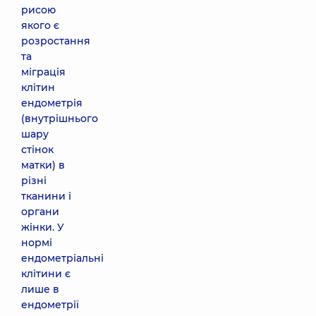
рисою
якого є
розростання
та
міграція
клітин
ендометрія
(внутрішнього
шару
стінок
матки) в
різні
тканини і
органи
жінки. У
нормі
ендометріальні
клітини є
лише в
ендометрії