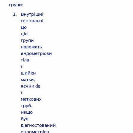
групи:
Внутрішні
генітальні.
До
цієї
групи
належать
ендометріози
тіла
і
шийки
матки,
яєчників
і
маткових
труб.
Якщо
був
діагностований
ендометріоз