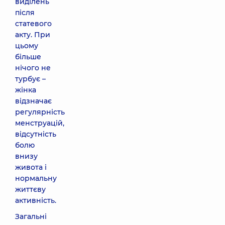
виділень
після
статевого
акту. При
цьому
більше
нічого не
турбує –
жінка
відзначає
регулярність
менструацій,
відсутність
болю
внизу
живота і
нормальну
життєву
активність.
Загальні