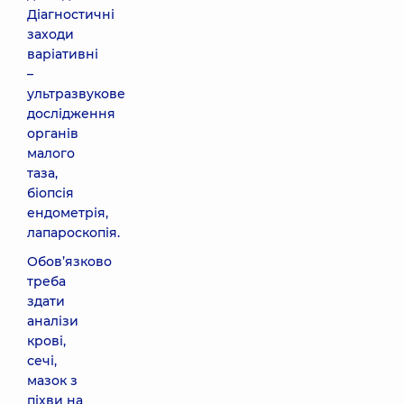
Діагностичні
заходи
варіативні
–
ультразвукове
дослідження
органів
малого
таза,
біопсія
ендометрія,
лапароскопія.
Обов’язково
треба
здати
аналізи
крові,
сечі,
мазок з
піхви на