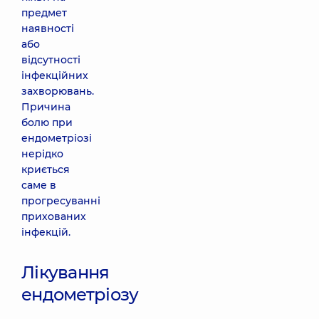
предмет
наявності
або
відсутності
інфекційних
захворювань.
Причина
болю при
ендометріозі
нерідко
криється
саме в
прогресуванні
прихованих
інфекцій.
Лікування
ендометріозу