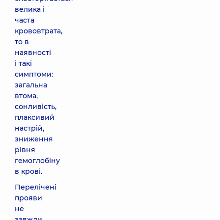
велика і
часта
крововтрата,
то в
наявності
і такі
симптоми:
загальна
втома,
сонливість,
плаксивий
настрій,
зниження
рівня
гемоглобіну
в крові.
Перелічені
прояви
не
завжди