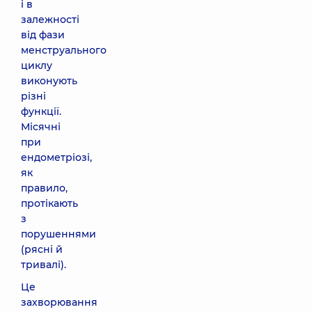
і в
залежності
від фази
менструального
циклу
виконують
різні
функції.
Місячні
при
ендометріозі,
як
правило,
протікають
з
порушеннями
(рясні й
тривалі).
Це
захворювання