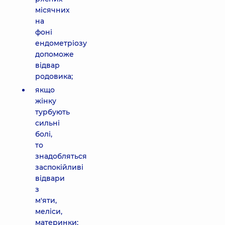
місячних
на
фоні
ендометріозу
допоможе
відвар
родовика;
якщо
жінку
турбують
сильні
болі,
то
знадобляться
заспокійливі
відвари
з
м'яти,
меліси,
материнки;