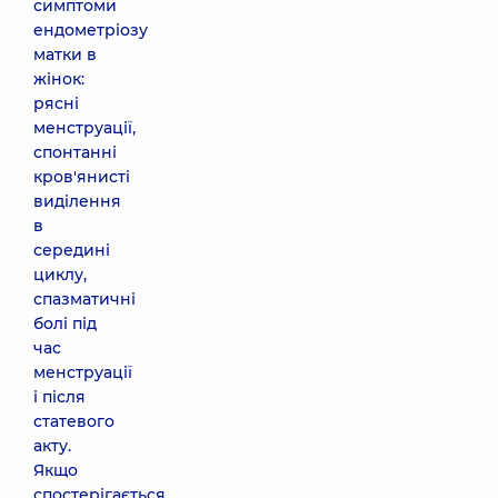
симптоми
ендометріозу
матки в
жінок:
рясні
менструації,
спонтанні
кров'янисті
виділення
в
середині
циклу,
спазматичні
болі під
час
менструації
і після
статевого
акту.
Якщо
спостерігається