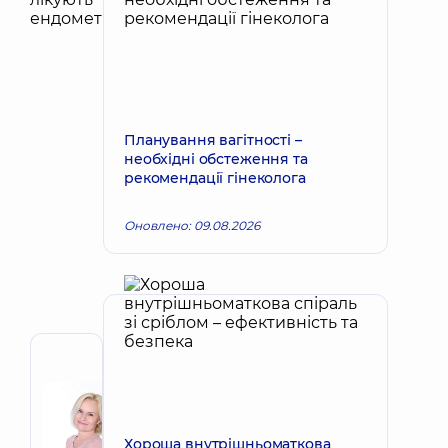
Планування вагітності –
необхідні обстеження та
рекомендації гінеколога
Оновлено: 09.08.2026
Автор
Корх
Наталія
Запис до лікаря
Вікторівна
Хороша внутрішньоматкова