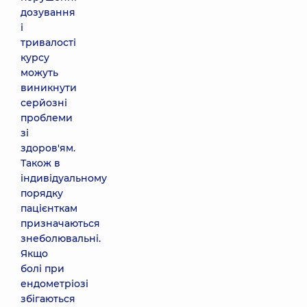
дозування
і
тривалості
курсу
можуть
виникнути
серйозні
проблеми
зі
здоров'ям.
Також в
індивідуальному
порядку
пацієнткам
призначаються
знеболювальні.
Якщо
болі при
ендометріозі
збігаються