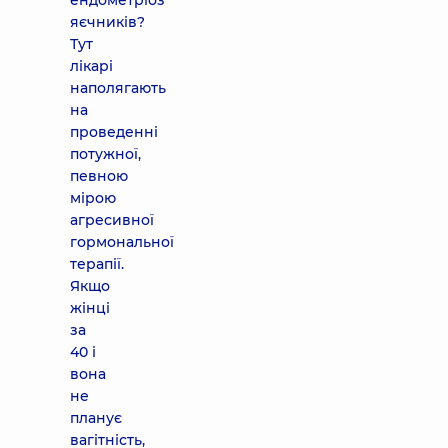
ендометріоз
яєчників?
Тут
лікарі
наполягають
на
проведенні
потужної,
певною
мірою
агресивної
гормональної
терапії.
Якщо
жінці
за
40 і
вона
не
планує
вагітність,