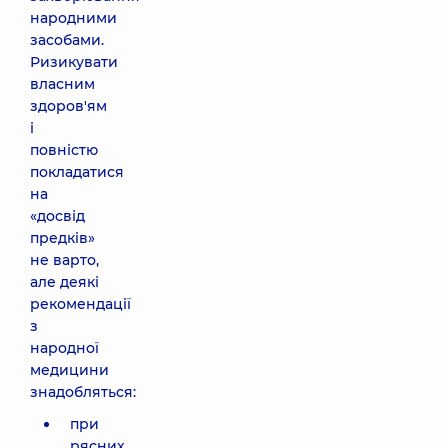
народними
засобами.
Ризикувати
власним
здоров'ям
і
повністю
покладатися
на
«досвід
предків»
не варто,
але деякі
рекомендації
з
народної
медицини
знадобляться:
при
рясних