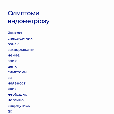
Симптоми
ендометріозу
Якихось
специфічних
ознак
захворювання
немає,
але є
деякі
симптоми,
за
наявності
яких
необхідно
негайно
звернутись
до