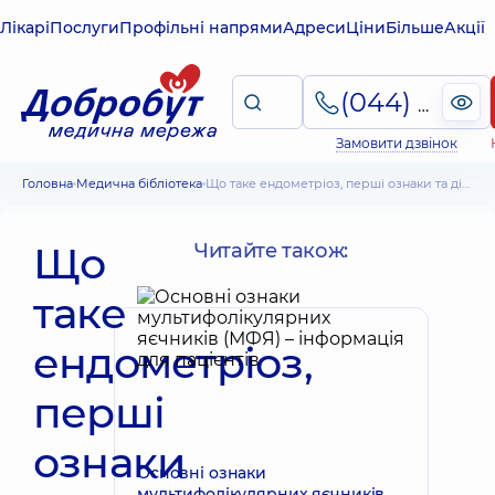
Лікарі
Послуги
Профільні напрями
Адреси
Ціни
Більше
Акції
(044) 495-2-888
Замовити дзвінок
Головна
Медична бібліотека
Що таке ендометріоз, перші ознаки та діагностика. Як лікують ендометріоз
Що
Читайте також:
таке
ендометріоз,
перші
ознаки
Основні ознаки
мультифолікулярних яєчників