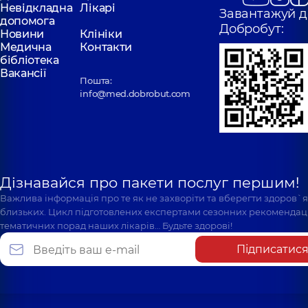
Невідкладна
Лікарі
Завантажуй д
допомога
Добробут:
Новини
Клініки
Медична
Контакти
бібліотека
Вакансії
Пошта:
info@med.dobrobut.com
Дізнавайся про пакети послуг першим!
Важлива інформація про те як не захворіти та вберегти здоров`
близьких. Цикл підготовлених експертами сезонних рекомендаці
тематичних порад наших лікарів… Будьте здорові!
Підписатис