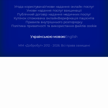
Угода користувача
Умови надання онлайн послуг
Умови надання послуг вакцинації
Публічний договір надання медичних послуг
Куточок споживача онлайн
Верифікація пацієнтів
Правила внутрішнього розпорядку
Політика приватності та використання файлів cookie
Українською мовою
English
ММ «Добробут» 2012 - 2026. Всі права захищені