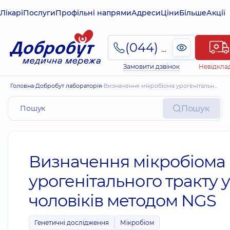
Лікарі
Послуги
Профільні напрями
Адреси
Ціни
Більше
Акції
(044) 495-2-888
Замовити дзвінок
Невідкла
Головна
Добробут лабораторія
Визначення мікробіома урогенітального тракту у чоловіків методом NGS
Пошук
Визначення мікробіома
урогенітального тракту у
чоловіків методом NGS
Генетичні дослідження
Мікробіом