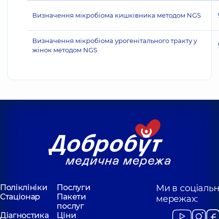
Визначення мікробіома кишківника методом NGS
Визначення мікробіома урогенітального тракту у
жінок методом NGS
Поліклініки
Послуги
Ми в соціаль
Стаціонар
Пакети
мережах:
послуг
Діагностика
Ціни