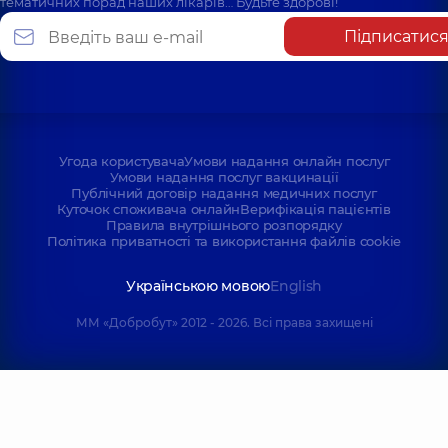
тематичних порад наших лікарів… Будьте здорові!
Підписатис
Угода користувача
Умови надання онлайн послуг
Умови надання послуг вакцинації
Публічний договір надання медичних послуг
Куточок споживача онлайн
Верифікація пацієнтів
Правила внутрішнього розпорядку
Політика приватності та використання файлів cookie
Українською мовою
English
ММ «Добробут» 2012 - 2026. Всі права захищені