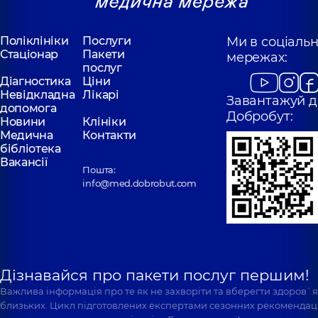
Поліклініки
Послуги
Ми в соціаль
Стаціонар
Пакети
мережах:
послуг
Діагностика
Ціни
Невідкладна
Лікарі
Завантажуй д
допомога
Добробут:
Новини
Клініки
Медична
Контакти
бібліотека
Вакансії
Пошта:
info@med.dobrobut.com
Дізнавайся про пакети послуг першим!
Важлива інформація про те як не захворіти та вберегти здоров`
близьких. Цикл підготовлених експертами сезонних рекомендаці