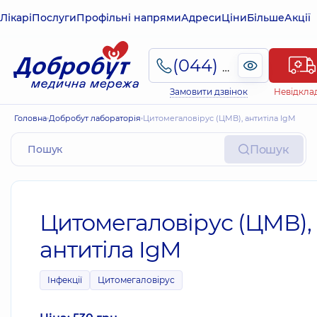
Лікарі
Послуги
Профільні напрями
Адреси
Ціни
Більше
Акції
(044) 495-2-888
Замовити дзвінок
Невідкла
Головна
Добробут лабораторія
Цитомегаловірус (ЦМВ), антитіла IgM
Пошук
Цитомегаловірус (ЦМВ),
антитіла IgM
Інфекції
Цитомегаловірус