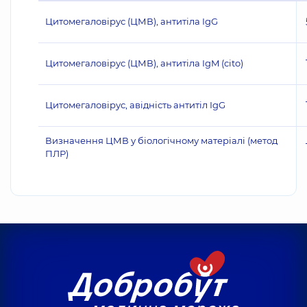
Цитомегаловірус (ЦМВ), антитіла IgG
Цитомегаловірус (ЦМВ), антитіла IgM (cito)
Цитомегаловірус, авідність антитіл IgG
Визначення ЦМВ у біологічному матеріалі (метод
ПЛР)