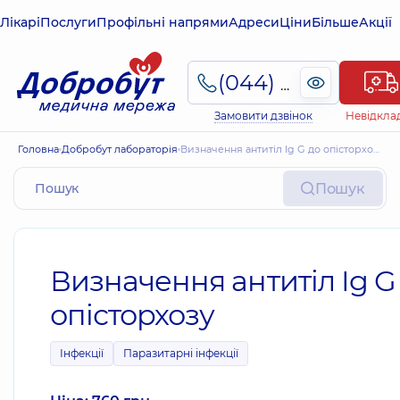
Лікарі
Послуги
Профільні напрями
Адреси
Ціни
Більше
Акції
(044) 495-2-888
Замовити дзвінок
Невідкла
Головна
Добробут лабораторія
Визначення антитіл Ig G до опісторхозу
Пошук
Визначення антитіл Ig G
опісторхозу
Інфекції
Паразитарні інфекції