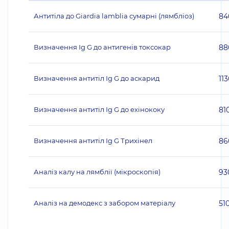
Антитіла до Giardia lamblia сумарні (лямбліоз)
84
Визначення Ig G до антигенів токсокар
88
Визначення антитіл Ig G до аскарид
11
Визначення антитіл Ig G до ехінококу
81
Визначення антитіл Ig G Трихінел
86
Аналіз калу на лямблії (мікроскопія)
93
Аналіз на демодекс з забором матеріалу
51