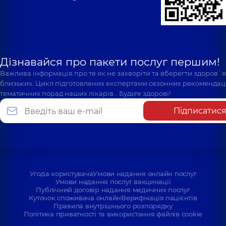
Дізнавайся про пакети послуг першим!
Важлива інформація про те як не захворіти та вберегти здоров`
близьких. Цикл підготовлених експертами сезонних рекомендаці
тематичних порад наших лікарів… Будьте здорові!
Підписатис
Угода користувача
Умови надання онлайн послуг
Умови надання послуг вакцинації
Публічний договір надання медичних послуг
Куточок споживача онлайн
Верифікація пацієнтів
Правила внутрішнього розпорядку
Політика приватності та використання файлів cookie