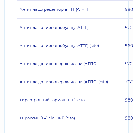
Антитіла до рецепторів ТТГ (АТ-ТТГ)
980
Антитіла до тиреоглобуліну (АТТГ)
520
Антитіла до тиреоглобуліну (АТТГ) (cito)
960
Антитіла до тиреопероксидази (АТПО)
570
Антитіла до тиреопероксидази (АТПО) (cito)
107
Тиреотропний гормон (ТТГ) (cito)
980
Тироксин (Т4) вільний (cito)
980