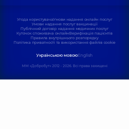
Угода користувача
Умови надання онлайн послуг
Умови надання послуг вакцинації
Публічний договір надання медичних послуг
Куточок споживача онлайн
Верифікація пацієнтів
Правила внутрішнього розпорядку
Політика приватності та використання файлів cookie
Українською мовою
English
ММ «Добробут» 2012 - 2026. Всі права захищені