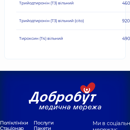
Трийодтиронін (Т3) вільний
460
Трийодтиронін (Т3) вільний (cito)
920
Тироксин (Т4) вільний
490
Поліклініки
Послуги
Ми в соціаль
Стаціонар
Пакети
мережах: