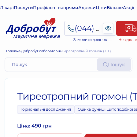
Лікарі
Послуги
Профільні напрями
Адреси
Ціни
Більше
Акції
(044) 495-2-888
Замовити дзвінок
Невідкла
Головна
Добробут лабораторія
Тиреотропний гормон (ТТГ)
Пошук
Тиреотропний гормон (Т
Гормональні дослідження
Оцінка функції щитоподібної з
Ціна: 490 грн