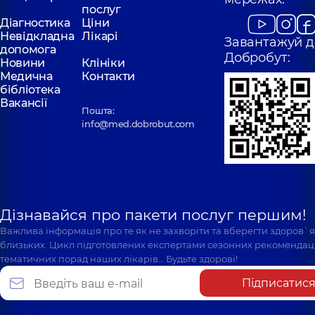
послуг
Діагностика
Ціни
Невідкладна
Лікарі
Завантажуй д
допомога
Добробут:
Новини
Клініки
Медична
Контакти
бібліотека
Вакансії
Пошта:
info@med.dobrobut.com
Дізнавайся про пакети послуг першим!
Важлива інформація про те як не захворіти та вберегти здоров`
близьких. Цикл підготовлених експертами сезонних рекомендаці
тематичних порад наших лікарів… Будьте здорові!
Підписатис