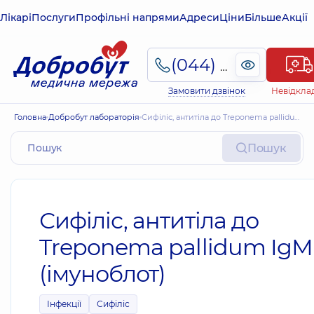
Лікарі
Послуги
Профільні напрями
Адреси
Ціни
Більше
Акції
(044) 495-2-888
Замовити дзвінок
Невідкла
Головна
Добробут лабораторія
Сифіліс, антитіла до Treponema pallidum IgМ (імуноблот)
Пошук
Сифіліс, антитіла до
Treponema pallidum IgМ
(імуноблот)
Інфекції
Сифіліс