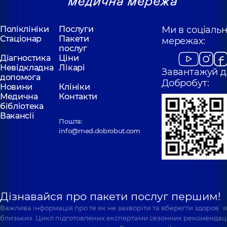
Поліклініки
Послуги
Ми в соціаль
Стаціонар
Пакети
мережах:
послуг
Діагностика
Ціни
Невідкладна
Лікарі
Завантажуй д
допомога
Добробут:
Новини
Клініки
Медична
Контакти
бібліотека
Вакансії
Пошта:
info@med.dobrobut.com
Дізнавайся про пакети послуг першим!
Важлива інформація про те як не захворіти та вберегти здоров`
близьких. Цикл підготовлених експертами сезонних рекомендаці