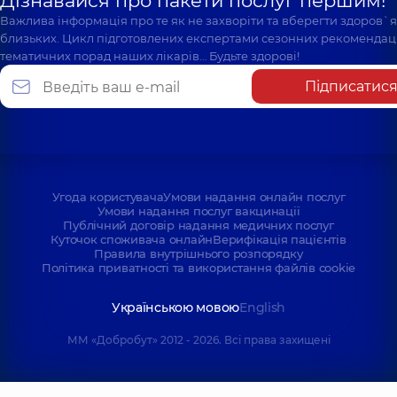
Дізнавайся про пакети послуг першим!
Важлива інформація про те як не захворіти та вберегти здоров`
близьких. Цикл підготовлених експертами сезонних рекомендаці
тематичних порад наших лікарів… Будьте здорові!
Підписатис
Угода користувача
Умови надання онлайн послуг
Умови надання послуг вакцинації
Публічний договір надання медичних послуг
Куточок споживача онлайн
Верифікація пацієнтів
Правила внутрішнього розпорядку
Політика приватності та використання файлів cookie
Українською мовою
English
ММ «Добробут» 2012 - 2026. Всі права захищені