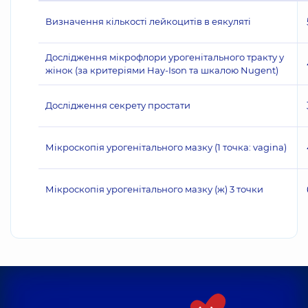
Визначення кількості лейкоцитів в еякуляті
Дослідження мікрофлори урогенітального тракту у
жінок (за критеріями Hay-Ison та шкалою Nugent)
Дослідження секрету простати
Мікроскопія урогенітального мазку (1 точка: vagina)
Мікроскопія урогенітального мазку (ж) 3 точки