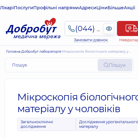
Лікарі
Послуги
Профільні напрями
Адреси
Ціни
Більше
Акції
(044) 495-2-888
Замовити дзвінок
Невідкла
Головна
Добробут лабораторія
Мікроскопія біологічного матеріалу у чоловіків
Пошук
Мікроскопія біологічног
матеріалу у чоловіків
Загальноклінічні
Дослідження урогенітальног
дослідження
матеріалу