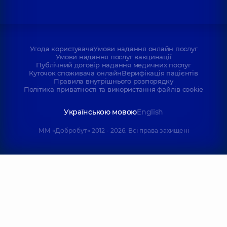
Угода користувача
Умови надання онлайн послуг
Умови надання послуг вакцинації
Публічний договір надання медичних послуг
Куточок споживача онлайн
Верифікація пацієнтів
Правила внутрішнього розпорядку
Політика приватності та використання файлів cookie
Українською мовою
English
ММ «Добробут» 2012 - 2026. Всі права захищені