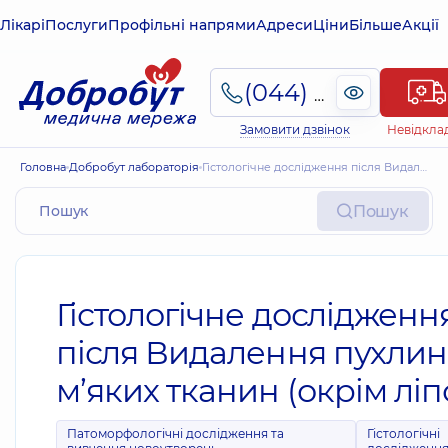
Лікарі
Послуги
Профільні напрями
Адреси
Ціни
Більше
Акції
(044) 495-2-888
Замовити дзвінок
Невідкла
Головна
Добробут лабораторія
Гістологічне дослідження після Видалення пухлини м’яких тканин (окрім ліпом)
Пошук
Гістологічне дослідженн
після Видалення пухли
м’яких тканин (окрім ліп
Патоморфологічні дослідження та
Гістологічні