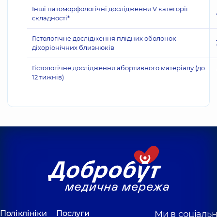
Інші патоморфологічні дослідження V категорії
складності*
Гістологічне дослідження плідних оболонок
діхоріонічних близнюків
Гістологічне дослідження абортивного матеріалу (до
12 тижнів)
Поліклініки
Послуги
Ми в соціаль