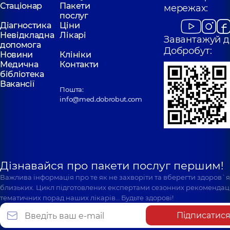
Стаціонар
Пакети
мережах:
послуг
Діагностика
Ціни
Невідкладна
Лікарі
Завантажуй д
допомога
Добробут:
Новини
Клініки
Медична
Контакти
бібліотека
Вакансії
Пошта:
info@med.dobrobut.com
Дізнавайся про пакети послуг першим!
Важлива інформація про те як не захворіти та вберегти здоров`
близьких. Цикл підготовлених експертами сезонних рекомендаці
тематичних порад наших лікарів… Будьте здорові!
Підписатис