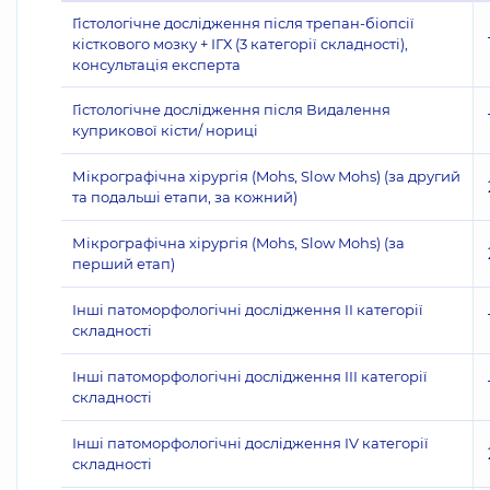
Гістологічне дослідження після трепан-біопсії
кісткового мозку + ІГХ (3 категорії складності),
консультація експерта
Гістологічне дослідження після Видалення
куприкової кісти/ нориці
Мікрографічна хірургія (Mohs, Slow Mohs) (за другий
та подальші етапи, за кожний)
Мікрографічна хірургія (Mohs, Slow Mohs) (за
перший етап)
Інші патоморфологічні дослідження II категорії
складності
Інші патоморфологічні дослідження III категорії
складності
Інші патоморфологічні дослідження IV категорії
складності