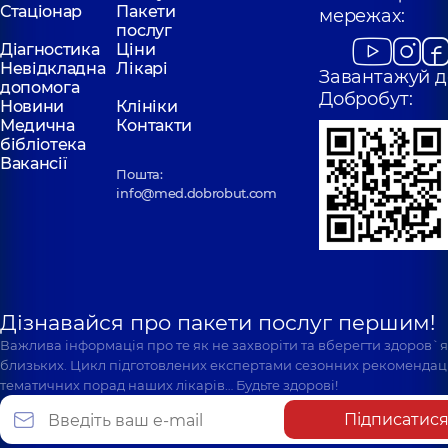
Стаціонар
Пакети
мережах:
послуг
Діагностика
Ціни
Невідкладна
Лікарі
Завантажуй д
допомога
Добробут:
Новини
Клініки
Медична
Контакти
бібліотека
Вакансії
Пошта:
info@med.dobrobut.com
Дізнавайся про пакети послуг першим!
Важлива інформація про те як не захворіти та вберегти здоров`
близьких. Цикл підготовлених експертами сезонних рекомендаці
тематичних порад наших лікарів… Будьте здорові!
Підписатис