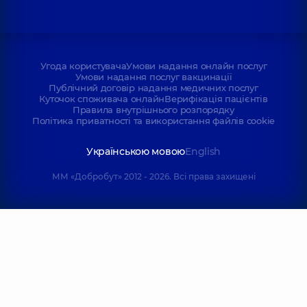
Угода користувача
Умови надання онлайн послуг
Умови надання послуг вакцинації
Публічний договір надання медичних послуг
Куточок споживача онлайн
Верифікація пацієнтів
Правила внутрішнього розпорядку
Політика приватності та використання файлів cookie
Українською мовою
English
ММ «Добробут» 2012 - 2026. Всі права захищені