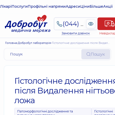
Лікарі
Послуги
Профільні напрями
Адреси
Ціни
Більше
Акції
(044) 495-2-888
Замовити дзвінок
Невідкла
Головна
Добробут лабораторія
Гістологічне дослідження після Видалення нігтьового ложа
Пошук
Гістологічне дослідженн
після Видалення нігтьов
ложа
Патоморфологічні дослідження та
Гістологічні