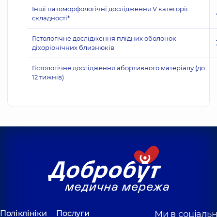
Інші патоморфологічні дослідження V категорії
складності*
Гістологічне дослідження плідних оболонок
діхоріонічних близнюків
Гістологічне дослідження абортивного матеріалу (до
12 тижнів)
Поліклініки
Послуги
Ми в соціаль