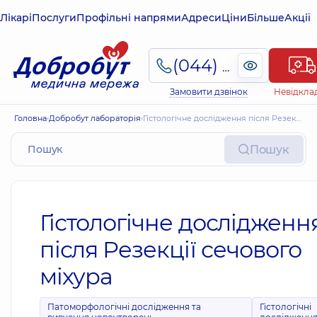
Лікарі
Послуги
Профільні напрями
Адреси
Ціни
Більше
Акції
(044) 495-2-888
Замовити дзвінок
Невідкла
Головна
Добробут лабораторія
Гістологічне дослідження після Резекції сечового міхура
Пошук
Гістологічне дослідженн
після Резекції сечового
міхура
Патоморфологічні дослідження та
Гістологічні