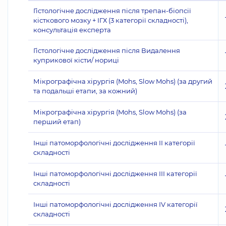
Гістологічне дослідження після трепан-біопсії
кісткового мозку + ІГХ (3 категорії складності),
консультація експерта
Гістологічне дослідження після Видалення
куприкової кісти/ нориці
Мікрографічна хірургія (Mohs, Slow Mohs) (за другий
та подальші етапи, за кожний)
Мікрографічна хірургія (Mohs, Slow Mohs) (за
перший етап)
Інші патоморфологічні дослідження II категорії
складності
Інші патоморфологічні дослідження III категорії
складності
Інші патоморфологічні дослідження IV категорії
складності