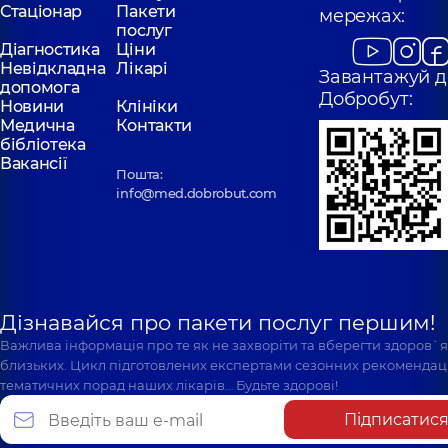
Стаціонар
Пакети
мережах:
послуг
Діагностика
Ціни
Невідкладна
Лікарі
Завантажуй д
допомога
Добробут:
Новини
Клініки
Медична
Контакти
бібліотека
Вакансії
Пошта:
info@med.dobrobut.com
Дізнавайся про пакети послуг першим!
Важлива інформація про те як не захворіти та вберегти здоров`
близьких. Цикл підготовлених експертами сезонних рекомендаці
тематичних порад наших лікарів… Будьте здорові!
Підписатис