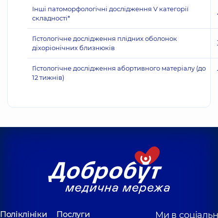
Інші патоморфологічні дослідження V категорії
складності*
Гістологічне дослідження плідних оболонок
діхоріонічних близнюків
Гістологічне дослідження абортивного матеріалу (до
12 тижнів)
Поліклініки
Послуги
Ми в соціаль