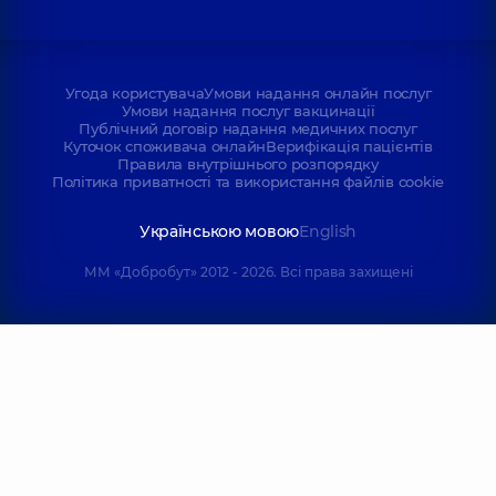
Угода користувача
Умови надання онлайн послуг
Умови надання послуг вакцинації
Публічний договір надання медичних послуг
Куточок споживача онлайн
Верифікація пацієнтів
Правила внутрішнього розпорядку
Політика приватності та використання файлів cookie
Українською мовою
English
ММ «Добробут» 2012 - 2026. Всі права захищені