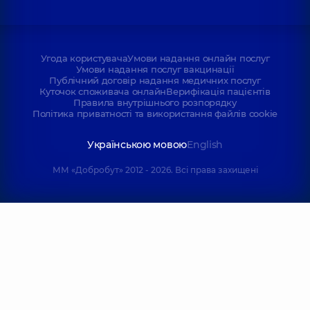
Угода користувача
Умови надання онлайн послуг
Умови надання послуг вакцинації
Публічний договір надання медичних послуг
Куточок споживача онлайн
Верифікація пацієнтів
Правила внутрішнього розпорядку
Політика приватності та використання файлів cookie
Українською мовою
English
ММ «Добробут» 2012 - 2026. Всі права захищені