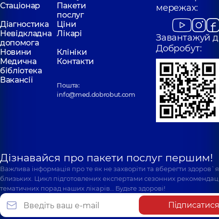
Стаціонар
Пакети
мережах:
послуг
Діагностика
Ціни
Невідкладна
Лікарі
Завантажуй д
допомога
Добробут:
Новини
Клініки
Медична
Контакти
бібліотека
Вакансії
Пошта:
info@med.dobrobut.com
Дізнавайся про пакети послуг першим!
Важлива інформація про те як не захворіти та вберегти здоров`
близьких. Цикл підготовлених експертами сезонних рекомендаці
тематичних порад наших лікарів… Будьте здорові!
Підписатис