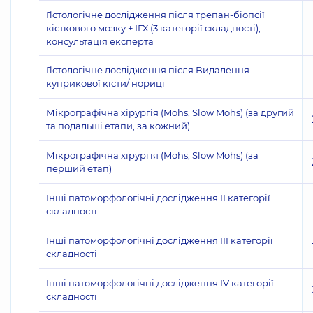
Гістологічне дослідження після трепан-біопсії
кісткового мозку + ІГХ (3 категорії складності),
консультація експерта
Гістологічне дослідження після Видалення
куприкової кісти/ нориці
Мікрографічна хірургія (Mohs, Slow Mohs) (за другий
та подальші етапи, за кожний)
Мікрографічна хірургія (Mohs, Slow Mohs) (за
перший етап)
Інші патоморфологічні дослідження II категорії
складності
Інші патоморфологічні дослідження III категорії
складності
Інші патоморфологічні дослідження IV категорії
складності