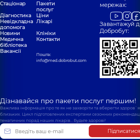
Стаціонар
Пакети
мережах:
послуг
Діагностика
Ціни
Невідкладна
Лікарі
Завантажуй д
допомога
Добробут:
Новини
Клініки
Медична
Контакти
бібліотека
Вакансії
Пошта:
info@med.dobrobut.com
Дізнавайся про пакети послуг першим!
Важлива інформація про те як не захворіти та вберегти здоров`
близьких. Цикл підготовлених експертами сезонних рекомендаці
тематичних порад наших лікарів… Будьте здорові!
Підписатис