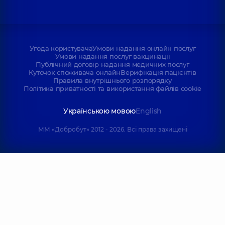
Угода користувача
Умови надання онлайн послуг
Умови надання послуг вакцинації
Публічний договір надання медичних послуг
Куточок споживача онлайн
Верифікація пацієнтів
Правила внутрішнього розпорядку
Політика приватності та використання файлів cookie
Українською мовою
English
ММ «Добробут» 2012 - 2026. Всі права захищені