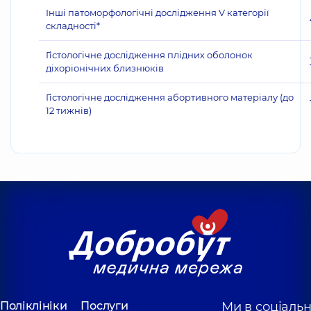
Інші патоморфологічні дослідження V категорії
складності*
Гістологічне дослідження плідних оболонок
діхоріонічних близнюків
Гістологічне дослідження абортивного матеріалу (до
12 тижнів)
Поліклініки
Послуги
Ми в соціаль