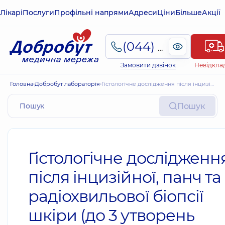
Лікарі
Послуги
Профільні напрями
Адреси
Ціни
Більше
Акції
(044) 495-2-888
Замовити дзвінок
Невідкла
Головна
Добробут лабораторія
Гістологічне дослідження після інцизійної, панч та радіохвильової біопсії шкіри (до 3 утворень включно) (при доброякісних пухлинних та пухлиноподібних процесах)
Пошук
Гістологічне дослідженн
після інцизійної, панч та
радіохвильової біопсії
шкіри (до 3 утворень