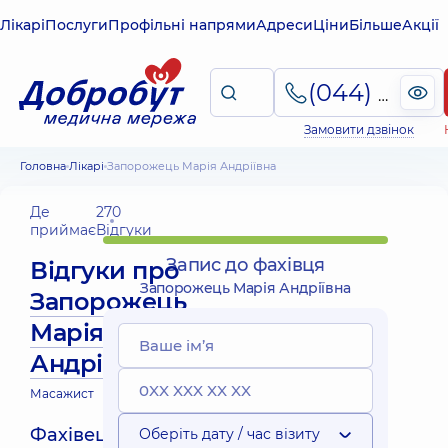
Лікарі
Послуги
Профільні напрями
Адреси
Ціни
Більше
Акції
(044) 495-2-888
Замовити дзвінок
Головна
Лікарі
Запорожець Марія Андріївна
Де
270
приймає
Відгуки
Запис до фахівця
Відгуки про
Запорожець Марія Андріївна
Запорожець
Марія
Андріївна
Масажист
Фахівець
Оберіть дату / час візиту