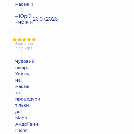
масаж!!!
– Юрій
26.07.2026
Рябікін
Враження
від лікаря
Чудовий
лікар.
Ходжу
на
масаж
та
процедури
тільки
до
Марії
Андріївни.
Після