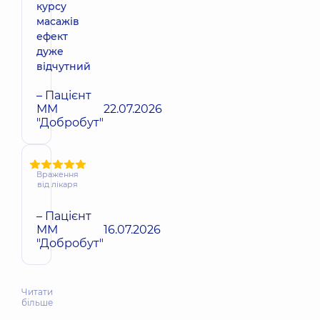
курсу
масажів
ефект
дуже
відчутний
– Пацієнт
ММ
22.07.2026
"Добробут"
Враження
від лікаря
– Пацієнт
ММ
16.07.2026
"Добробут"
Читати
більше