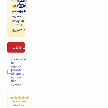
5
Оцінки
/
роботи
5
лікаря:
рейтинг
на
269
підставі
відгуків
270
1
відгуків
відгук
Залишити відгук
Дивитися
всі
оцінки
роботи
лікаря та
відгуки
без
тексту
Враження
від лікаря