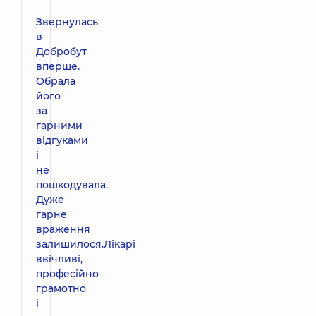
Звернулась
в
Добробут
вперше.
Обрала
його
за
гарними
відгуками
і
не
пошкодувала.
Дуже
гарне
враження
залишилося.Лікарі
ввічливі,
професійно
грамотно
і