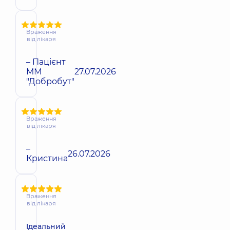
Враження
від лікаря
– Пацієнт
ММ
27.07.2026
"Добробут"
Враження
від лікаря
–
26.07.2026
Кристина
Враження
від лікаря
Ідеальний