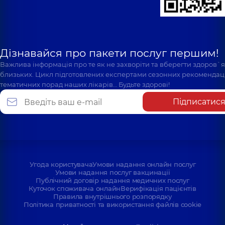
Дізнавайся про пакети послуг першим!
Важлива інформація про те як не захворіти та вберегти здоров`
близьких. Цикл підготовлених експертами сезонних рекомендаці
тематичних порад наших лікарів… Будьте здорові!
Підписатис
Угода користувача
Умови надання онлайн послуг
Умови надання послуг вакцинації
Публічний договір надання медичних послуг
Куточок споживача онлайн
Верифікація пацієнтів
Правила внутрішнього розпорядку
Політика приватності та використання файлів cookie