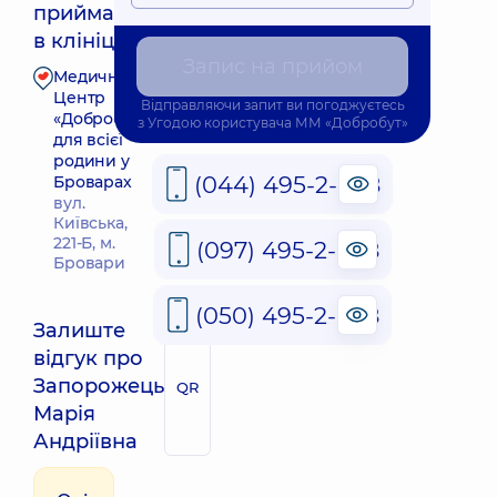
приймає
Найближчий час прийому: Сьогодні о 11:40
в клініці
Запис на прийом
Медичний
Запис до фахівця
Центр
Відправляючи запит ви погоджуєтесь
«Добробут»
з
Угодою користувача
ММ «Добробут»
для всієї
родини у
(044) 495-2-888
Броварах
вул.
Київська,
221-Б, м.
(097) 495-2-888
Бровари
(050) 495-2-888
Залиште
відгук про
Запорожець
QR
Марія
Андріївна