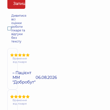
Залишити відгук
Дивитися
всі
оцінки
роботи
лікаря та
відгуки
без
тексту
Враження
від лікаря
– Пацієнт
ММ
06.08.2026
"Добробут"
Враження
від лікаря