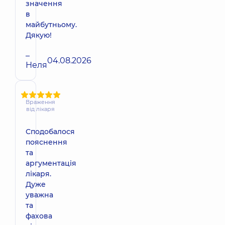
значення
в
майбутньому.
Дякую!
–
04.08.2026
Неля
Враження
від лікаря
Сподобалося
пояснення
та
аргументація
лікаря.
Дуже
уважна
та
фахова