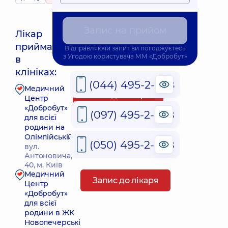
Запис на прийом
Лікар
приймає
Відправляючи запит ви погоджуєтесь
Найближчий час прийому: Завтра о 08:00
з
Угодою користувача
ММ «Добробут»
в
клініках:
(044) 495-2-888
Медичний
Запис до лікаря
Центр
«Добробут»
(097) 495-2-888
для всієї
родини на
Олімпійській
(050) 495-2-888
вул.
Антоновича,
40, м. Київ
Медичний
Запис до лікаря
Центр
«Добробут»
для всієї
родини в ЖК
Новопечерські