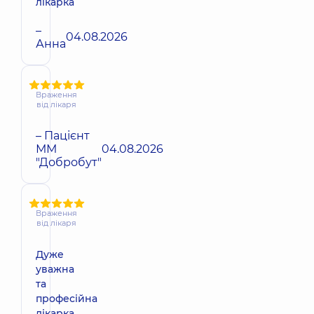
лікарка
–
04.08.2026
Анна
Враження
від лікаря
– Пацієнт
ММ
04.08.2026
"Добробут"
Враження
від лікаря
Дуже
уважна
та
професійна
лікарка.