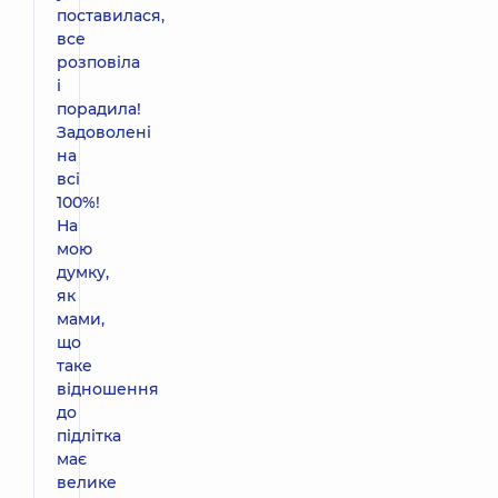
поставилася,
все
розповіла
і
порадила!
Задоволені
на
всі
100%!
На
мою
думку,
як
мами,
що
таке
відношення
до
підлітка
має
велике