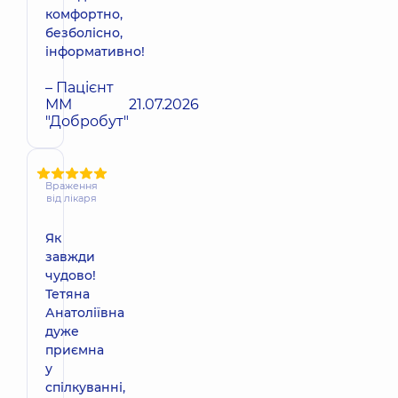
комфортно,
безболісно,
інформативно!
– Пацієнт
ММ
21.07.2026
"Добробут"
Враження
від лікаря
Як
завжди
чудово!
Тетяна
Анатоліївна
дуже
приємна
у
спілкуванні,