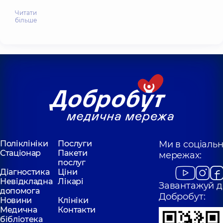
Читати
більше
Поліклініки
Послуги
Ми в соціаль
Стаціонар
Пакети
мережах:
послуг
Діагностика
Ціни
Невідкладна
Лікарі
Завантажуй д
допомога
Добробут:
Новини
Клініки
Медична
Контакти
бібліотека