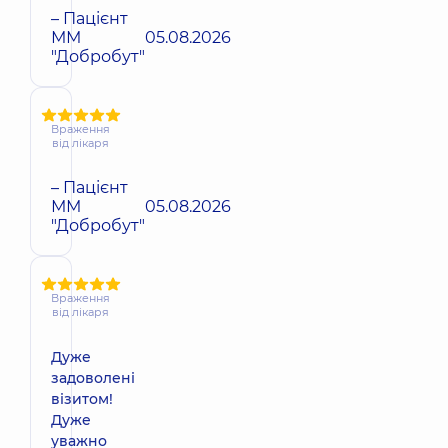
– Пацієнт
ММ
05.08.2026
"Добробут"
Враження
від лікаря
– Пацієнт
ММ
05.08.2026
"Добробут"
Враження
від лікаря
Дуже
задоволені
візитом!
Дуже
уважно