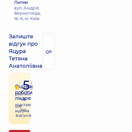
Липки
вул. Андрія
Верхогляда,
16-А, м. Київ
Залиште
відгук про
Яцура
QR
Тетяна
Анатоліївна
5
/
Оцінки
5
роботи
рейтинг
лікаря:
на
підставі
505
510
відгуків
відгуків