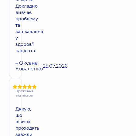
Докладно
вивчає
проблему
та
зацікавлена
у
здоровʼї
пацієнта.
– Оксана
25.07.2026
Коваленко
Враження
від лікаря
Дякую,
що
візити
проходять
завжди