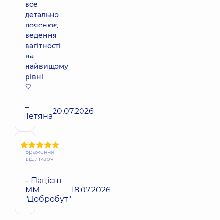
все
детально
пояснює,
ведення
вагітності
на
найвищому
рівні
🤍
–
20.07.2026
Тетяна
Враження
від лікаря
– Пацієнт
ММ
18.07.2026
"Добробут"