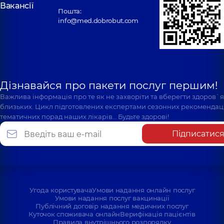
Вакансії
Пошта:
info@med.dobrobut.com
Дізнавайся про пакети послуг першим!
Важлива інформація про те як не захворіти та вберегти здоров`
близьких. Цикл підготовлених експертами сезонних рекомендаці
тематичних порад наших лікарів… Будьте здорові!
Підписатис
Угода користувача
Умови надання онлайн послуг
Умови надання послуг вакцинації
Публічний договір надання медичних послуг
Куточок споживача онлайн
Верифікація пацієнтів
Правила внутрішнього розпорядку