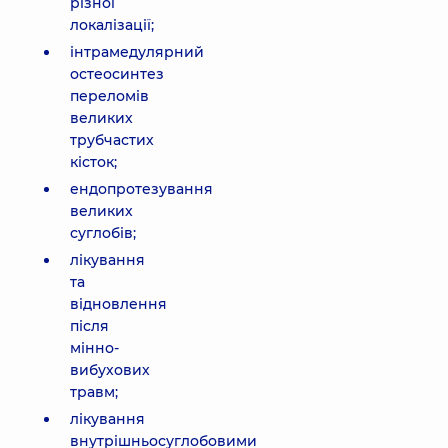
різної
локалізації;
інтрамедулярний
остеосинтез
переломів
великих
трубчастих
кісток;
ендопротезування
великих
суглобів;
лікування
та
відновлення
після
мінно-
вибухових
травм;
лікування
внутрішньосуглобовими