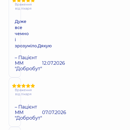
Враження
від лікаря
Дуже
все
чемно
і
зрозуміло.Дякую
– Пацієнт
ММ
12.07.2026
"Добробут"
Враження
від лікаря
– Пацієнт
ММ
07.07.2026
"Добробут"