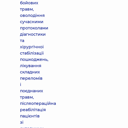
бойових
травм,
оволодіння
сучасними
протоколами
діагностики
та
хірургічної
стабілізації
пошкоджень,
лікування
складних
переломів
і
поєднаних
травм,
післяопераційна
реабілітація
пацієнтів
зі