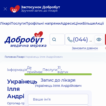
Застосунок Добробут
Зручний запис до лікаря
Лікарі
Послуги
Профільні напрями
Адреси
Ціни
Більше
Акції
(044) 495-2-888
Замовити дзвінок
Головна
Лікарі
Українець Ілля Андрійович
Де
31
Інформація
Послуги
приймає
відгук
Запис до лікаря
Українець
Українець Ілля Андрійович
Ілля
Андрійович
Ортопед-травматолог;