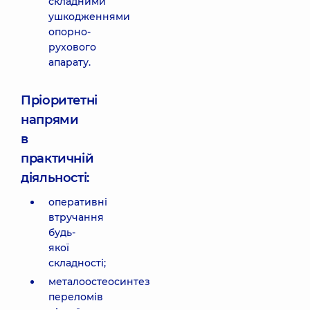
складними
ушкодженнями
опорно-
рухового
апарату.
Пріоритетні
напрями
в
практичній
діяльності:
оперативні
втручання
будь-
якої
складності;
металоостеосинтез
переломів