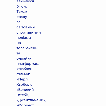
займаюся
бігом.
Також
стежу
за
світовими
спортивними
подіями
на
телебаченні
та
онлайн-
платформах.
Улюблені
фільми:
«Перл
Харбор»,
«Великий
Гетсбі»,
«Джентльмени»,
«Форрест