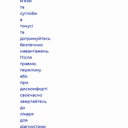
м’язи
та
суглоби
в
тонусі
та
дотримуйтесь
безпечних
навантажень.
Після
травми,
перелому
або
при
дискомфорті
своєчасно
звертайтесь
до
лікаря
для
діагностики