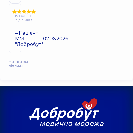
Враження
від лікаря
– Пацієнт
ММ
07.06.2026
"Добробут"
Читати всі
відгуки…