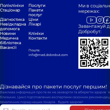
Поліклініки
Послуги
Ми в соціаль
Стаціонар
Пакети
мережах:
послуг
Діагностика
Ціни
Невідкладна
Лікарі
Завантажуй д
допомога
Добробут:
Новини
Клініки
Медична
Контакти
бібліотека
Вакансії
Пошта:
info@med.dobrobut.com
Дізнавайся про пакети послуг першим!
Важлива інформація про те як не захворіти та вберегти здоров`
близьких. Цикл підготовлених експертами сезонних рекомендаці
тематичних порад наших лікарів… Будьте здорові!