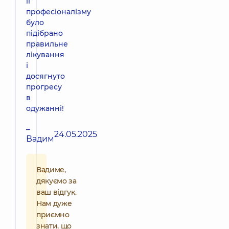
її
професіоналізму
було
підібрано
правильне
лікування
і
досягнуто
прогресу
в
одужанні!
–
24.05.2025
Вадим
Вадиме,
дякуємо за
ваш відгук.
Нам дуже
приємно
знати, що