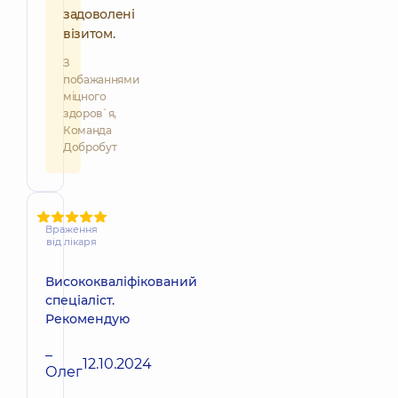
задоволені
візитом.
З
побажаннями
міцного
здоров`я,
Команда
Добробут
Враження
від лікаря
Висококваліфікований
спеціаліст.
Рекомендую
–
12.10.2024
Олег