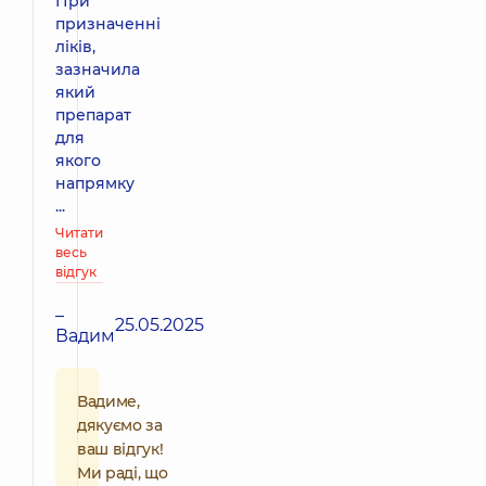
При
призначенні
ліків,
зазначила
який
препарат
для
якого
напрямку
...
Читати
весь
відгук
–
25.05.2025
Вадим
Вадиме,
дякуємо за
ваш відгук!
Ми раді, що