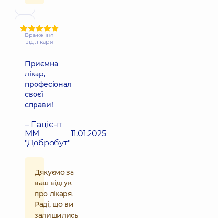
Враження
від лікаря
Приємна
лікар,
професіонал
своєї
справи!
– Пацієнт
ММ
11.01.2025
"Добробут"
Дякуємо за
ваш відгук
про лікаря.
Раді, що ви
залишились