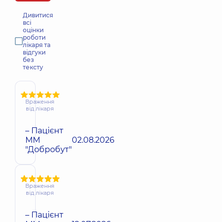
Дивитися
всі
оцінки
роботи
лікаря та
відгуки
без
тексту
Враження
від лікаря
– Пацієнт
ММ
02.08.2026
"Добробут"
Враження
від лікаря
– Пацієнт