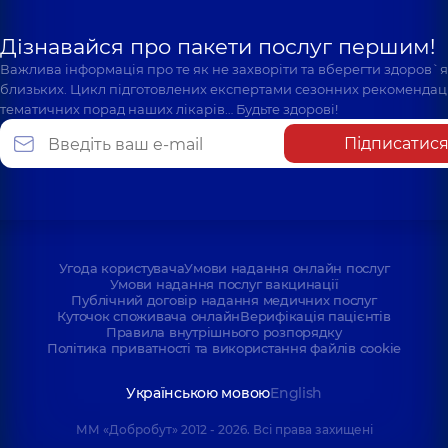
Дізнавайся про пакети послуг першим!
Важлива інформація про те як не захворіти та вберегти здоров`
близьких. Цикл підготовлених експертами сезонних рекомендаці
тематичних порад наших лікарів… Будьте здорові!
Підписатис
Угода користувача
Умови надання онлайн послуг
Умови надання послуг вакцинації
Публічний договір надання медичних послуг
Куточок споживача онлайн
Верифікація пацієнтів
Правила внутрішнього розпорядку
Політика приватності та використання файлів cookie
Українською мовою
English
ММ «Добробут» 2012 - 2026. Всі права захищені