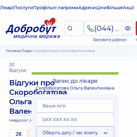
Лікарі
Послуги
Профільні напрями
Адреси
Ціни
Більше
Акції
(044) 495-2-888
Замовити дзвінок
Головна
Лікарі
Скоробогатова Ольга Валентинівна
30
Відгуки
Запис до лікаря
Відгуки про
Скоробогатова Ольга Валентинівна
Скоробогатова
Ольга
Валентинівна
Невролог; Невролог дитячий
Оберіть дату / час візиту
28
5
/ 5