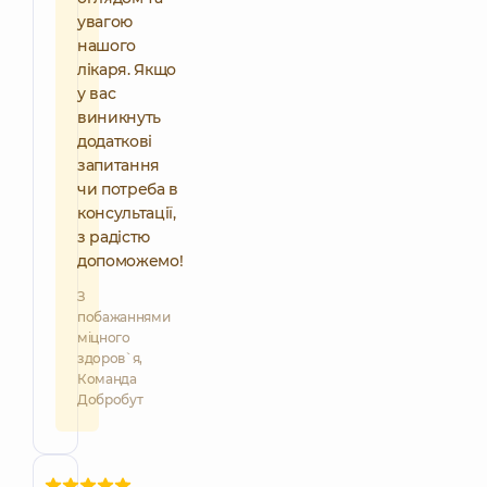
увагою
нашого
лікаря. Якщо
у вас
виникнуть
додаткові
запитання
чи потреба в
консультації,
з радістю
допоможемо!
З
побажаннями
міцного
здоров`я,
Команда
Добробут