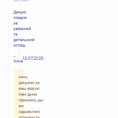
від лікаря
Дякую
лікарю
за
уважний
та
детальний
огляд.
–
12.07.2025
Інна
Інно,
дякуємо за
ваш відгук!
Нам дуже
приємно, що
ви
задоволені
оглядом та