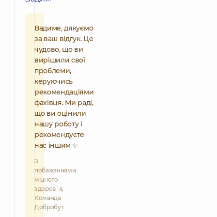
Вадиме, дякуємо
за ваш відгук. Це
чудово, що ви
вирішили свої
проблеми,
керуючись
рекомендаціями
фахівця. Ми раді,
що ви оцінили
нашу роботу і
рекомендуєте
нас іншим ✨
З
побажаннями
міцного
здоров`я,
Команда
Добробут