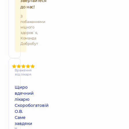
звертайтеся
до нас!
З
побажаннями
міцного
здоров`я,
Команда
Добробут
Враження
від лікаря
Щиро
вдячний
лікарю
Скоробогатовій
О.В.
Саме
завдяки