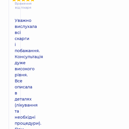
Враження
від лікаря
Уважно
вислухала
всі
скарги
і
побажання.
Консультація
дуже
високого
рівня.
Все
описала
в
деталях
(лікування
та
необхідні
процедури).