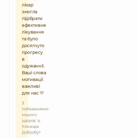
лікар
змогла
підібрати
ефективне
лікування
та було
досягнуто
прогресу
в
одужанні!.
Ваші слова
мотивації
важливі
для нас 💛
З
побажаннями
міцного
здоров`я,
Команда
Добробут