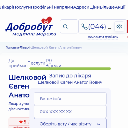
Лікарі
Послуги
Профільні напрями
Адреси
Ціни
Більше
Акції
(044) 495-2-888
Замовити дзвінок
Головна
Лікарі
Шелковой Євген Анатолійович
Де
170
Послуги
приймає
Відгуки
Запис до лікаря
Шелковой
Шелковой Євген Анатолійович
Євген
Анатолійович
Лікар з ультразвукової
діагностики;
5
/ 5
Оберіть дату / час візиту
рейтинг
на підставі