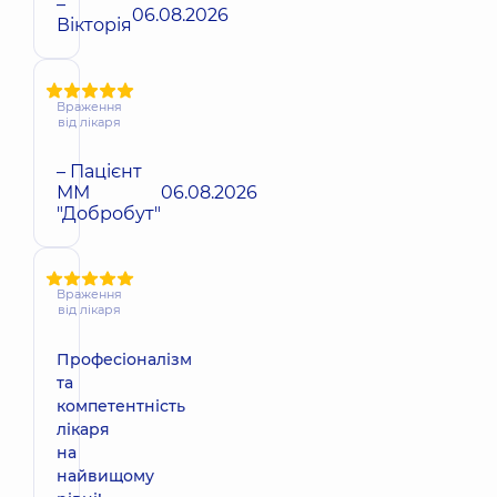
–
06.08.2026
Вікторія
Враження
від лікаря
– Пацієнт
ММ
06.08.2026
"Добробут"
Враження
від лікаря
Професіоналізм
та
компетентність
лікаря
на
найвищому