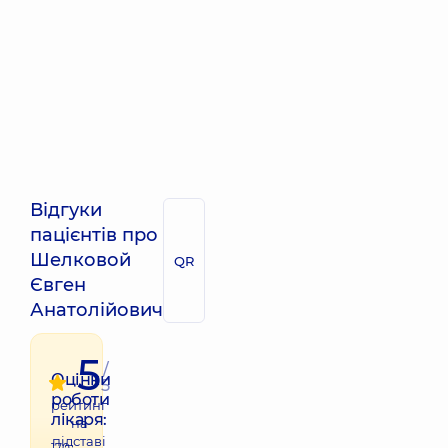
Відгуки
пацієнтів про
Шелковой
QR
Євген
Анатолійович
5
/
Оцінки
5
роботи
рейтинг
лікаря:
на
підставі
170