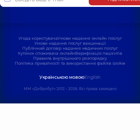
Угода користувача
Умови надання онлайн послуг
Умови надання послуг вакцинації
Публічний договір надання медичних послуг
Куточок споживача онлайн
Верифікація пацієнтів
Правила внутрішнього розпорядку
Політика приватності та використання файлів cookie
Українською мовою
English
ММ «Добробут» 2012 - 2026. Всі права захищені