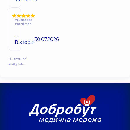
Враження
від лікаря
–
30.07.2026
Вікторія
Читати всі
відгуки…