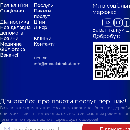
Поліклініки
Послуги
Ми в соціаль
Стаціонар
Пакети
мережах:
послуг
Діагностика
Ціни
Невідкладна
Лікарі
Завантажуй д
допомога
Добробут:
Новини
Клініки
Медична
Контакти
бібліотека
Вакансії
Пошта:
info@med.dobrobut.com
Дізнавайся про пакети послуг першим!
Важлива інформація про те як не захворіти та вберегти здоров`
близьких. Цикл підготовлених експертами сезонних рекомендаці
тематичних порад наших лікарів… Будьте здорові!
Підписатис