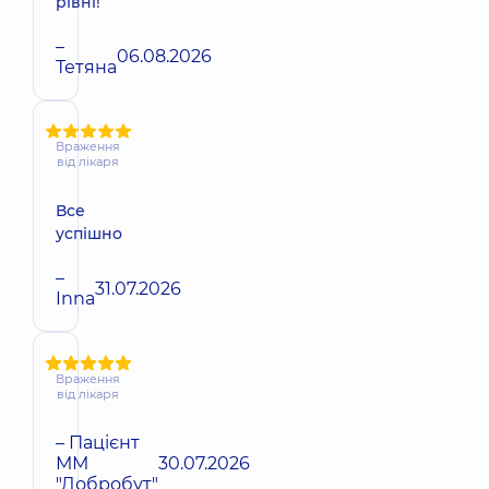
рівні!
–
06.08.2026
Тетяна
Враження
від лікаря
Все
успішно
–
31.07.2026
Inna
Враження
від лікаря
– Пацієнт
ММ
30.07.2026
"Добробут"