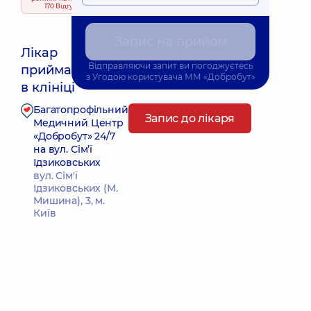
170 Відгуки
Запис на прийом
Лікар
Відправляючи запит ви погоджуєтесь
приймає
з
Угодою користувача
ММ «Добробут»
в клініці
Багатопрофільний
Запис до лікаря
Медичний Центр
«Добробут» 24/7
на вул. Сім’ї
Ідзиковських
вул. Сім'ї
Ідзиковських (М.
Мишина), 3, м.
Київ