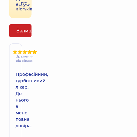
170
Відгуки
відгуків
Залишити відгук
Враження
від лікаря
Професійний,
турботливий
лікар.
До
нього
в
мене
повна
довіра.