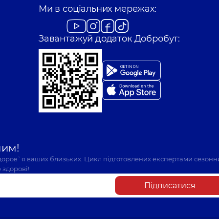
Ми в соціальних мережах:
Завантажуй додаток Добробут:
шим!
здоров`я ваших близьких. Цикл підготовлених експертами сезонн
 здорові!
Підписатися