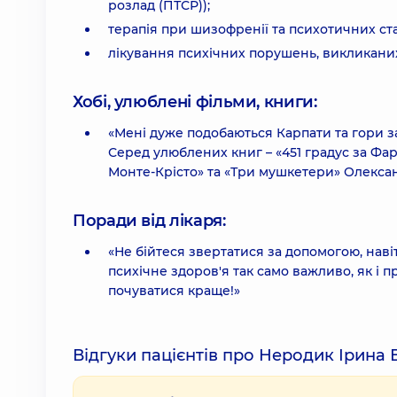
розлад (ПТСР));
терапія при шизофренії та психотичних ст
лікування психічних порушень, викликани
Хобі, улюблені фільми, книги:
«Мені дуже подобаються Карпати та гори за
Серед улюблених книг – «451 градус за Фар
Монте-Крісто» та «Три мушкетери» Олекса
Поради від лікаря:
«Не бійтеся звертатися за допомогою, нав
психічне здоров'я так само важливо, як і
почуватися краще!»
Відгуки пацієнтів про Неродик Ірина 