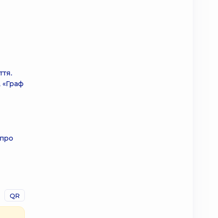
ття.
, «Граф
 про
QR