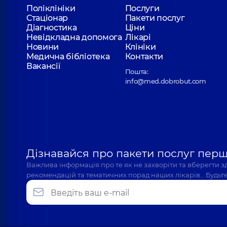
Поліклініки
Послуги
Стаціонар
Пакети послуг
Діагностика
Ціни
Невідкладна допомога
Лікарі
Новини
Клініки
Медична бібліотека
Контакти
Вакансії
Пошта:
info@med.dobrobut.com
Дізнавайся про пакети послуг пер
Важлива інформація про те як не захворіти та вберегти 
рекомендацій та тематичних порад наших лікарів… Будьте