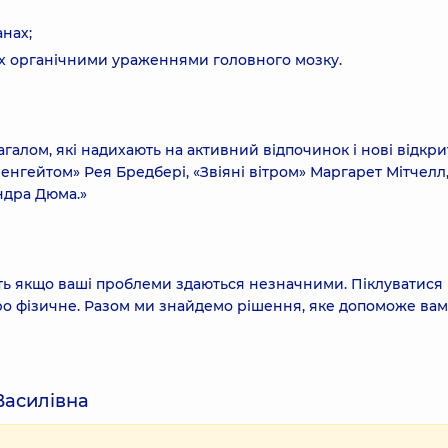
анах;
х органічними ураженнями головного мозку.
галом, які надихають на активний відпочинок і нові відкри
енгейтом» Рея Бредбері, «Звіяні вітром» Маргарет Мітчелл
ндра Дюма.»
іть якщо ваші проблеми здаються незначними. Піклуватися
 про фізичне. Разом ми знайдемо рішення, яке допоможе вам
Василівна