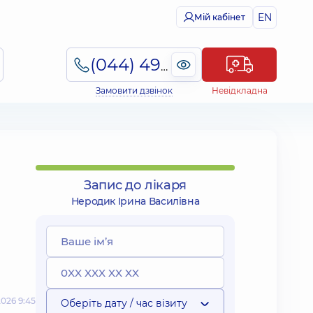
EN
Мій кабінет
(044) 495-2-888
Замовити дзвінок
Невідкладна
Запис до лікаря
Неродик Ірина Василівна
026 9:45
Оберіть дату / час візиту