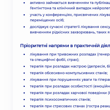
активно займається вивченням та публікац
Гентінгтона та клінічний випадок нейролеп
участь у конференціях, присвячених лікув
переміщених осіб;
досліджує сучасні стратегії лікування секс
вивченням рідкісних захворювань, таких 
Пріоритетні напрями в практичній діял
лікування при тривожних розладах (генера
та специфічні фобії, страх);
терапія при розладах настрою (депресія, 
терапія обсесивно-компульсивних станів;
лікування при порушеннях уваги та гіперак
терапія при розладах особистості (емоційн
терапія при розладах харчової поведінки (
терапія психосоматичних станів;
терапія при стресових станах (гостра реак