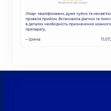
Враження від лікаря
Лікар- кваліфіковано, дуже чуйно та ненавʼя
провела прийом. Встановила діагноз та пояс
в деталях необхідність призначення кожного
препарату,
– Ірина
11.07