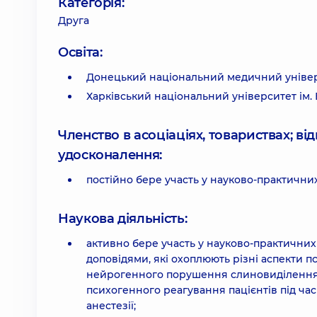
Категорія:
Друга
Освіта:
Донецький національний медичний універси
Харківський національний університет ім. 
Членство в асоціаціях, товариствах; в
удосконалення:
постійно бере участь у науково-практични
Наукова діяльність:
активно бере участь у науково-практични
доповідями, які охоплюють різні аспекти п
нейрогенного порушення слиновиділення на
психогенного реагування пацієнтів під ча
анестезії;