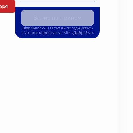
каря
Запис на прийом
Відправляючи запит ви погоджуєтесь
з
Угодою користувача
ММ «Добробут»