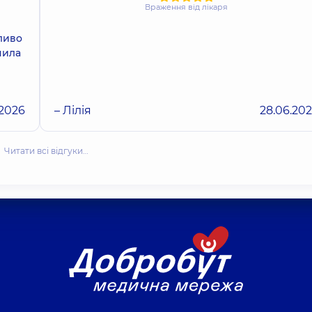
Враження від лікаря
зливо
нила
.2026
– Лілія
28.06.20
Читати всі відгуки…