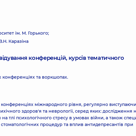
тет ім. М. Горького;
В.Н. Каразіна
ідвідування конференцій, курсів тематичного
х конференціях та воркшопах.
х конференціях міжнародного рівня, регулярно виступаючи
сихічного здоров'я та неврології, серед яких: дослідження 
 тлі психологічного стресу в умовах війни, а також спец
с стоматологічних процедур та вплив антидепресантів при