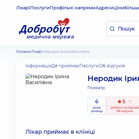
Лікарі
Послуги
Профільні напрями
Адреси
Ціни
Більш
Головна
Лікарі
Неродик Ірина Василівна
Інформація
Де приймає
Послуги
126 відгуків
Неродик Іри
Психіатр;
6
5
/ 5
років
рейтинг
на підставі
досвіду
126 відгуків
Лікар приймає в клініці