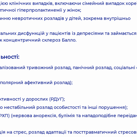
ією клінічних випадків, включаючи сімейний випадок хоре
тичної гіперпролактинемії у жінок;
анню невротичних розладів у дітей, зокрема внутрішньо
уальних дисфункцій у пацієнтів із депресіями та займається
як концентричний склероз Балло.
ьності:
лізований тривожний розлад, панічний розлад, соціальні 
біполярний афективний розлад);
тивності у дорослих (РДУГ);
о нестабільний розлад особистості та інші порушення);
РХП) (нервова анорексія, булімія та нападоподібне переїдан
ція на стрес, розлад адаптації та посттравматичний стресо