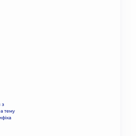
 з
на тему
ифіка