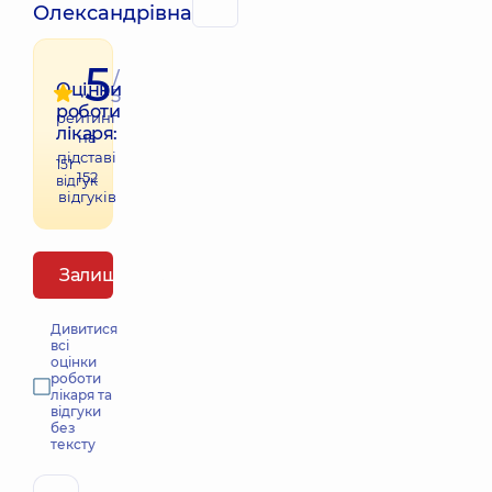
Олександрівна
5
/
Оцінки
5
роботи
рейтинг
лікаря:
на
підставі
151
152
відгук
відгуків
Залишити відгук
Дивитися
всі
оцінки
роботи
лікаря та
відгуки
без
тексту