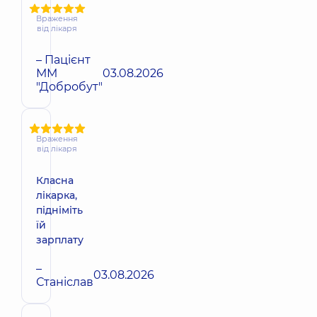
Враження
від лікаря
– Пацієнт
ММ
03.08.2026
"Добробут"
Враження
від лікаря
Класна
лікарка,
підніміть
їй
зарплату
–
03.08.2026
Станіслав