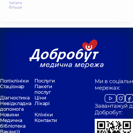
Читати
більше
Поліклініки
Послуги
Ми в соціаль
Стаціонар
Пакети
мережах:
послуг
Діагностика
Ціни
Невідкладна
Лікарі
Завантажуй д
допомога
Добробут:
Новини
Клініки
Медична
Контакти
бібліотека
Вакансії