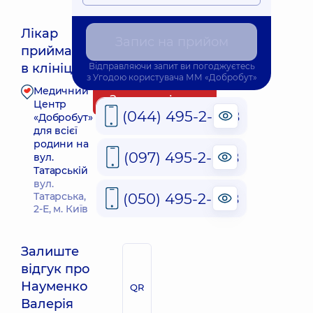
Лікар
Запис на прийом
приймає
Найближчий час прийому: 09.08.2026 9:00
в клініці
Відправляючи запит ви погоджуєтесь
з
Угодою користувача
ММ «Добробут»
Медичний
Запис до лікаря
Центр
(044) 495-2-888
«Добробут»
для всієї
родини на
(097) 495-2-888
вул.
Татарській
вул.
(050) 495-2-888
Татарська,
2-Е, м. Київ
Залиште
відгук про
Науменко
QR
Валерія