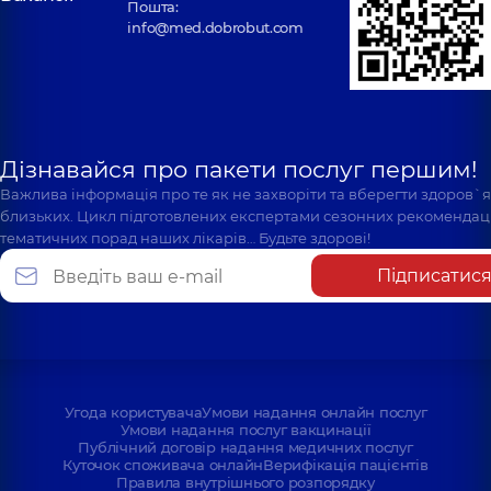
Пошта:
info@med.dobrobut.com
Дізнавайся про пакети послуг першим!
Важлива інформація про те як не захворіти та вберегти здоров`
близьких. Цикл підготовлених експертами сезонних рекомендаці
тематичних порад наших лікарів… Будьте здорові!
Підписатис
Угода користувача
Умови надання онлайн послуг
Умови надання послуг вакцинації
Публічний договір надання медичних послуг
Куточок споживача онлайн
Верифікація пацієнтів
Правила внутрішнього розпорядку