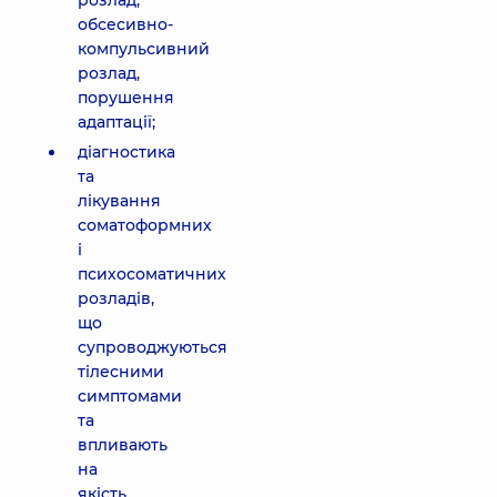
розлад,
обсесивно-
компульсивний
розлад,
порушення
адаптації;
діагностика
та
лікування
соматоформних
і
психосоматичних
розладів,
що
супроводжуються
тілесними
симптомами
та
впливають
на
якість