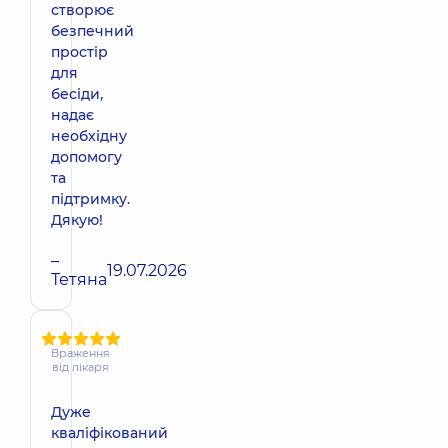
створює
безпечний
простір
для
бесіди,
надає
необхідну
допомогу
та
підтримку.
Дякую!
–
19.07.2026
Тетяна
Враження
від лікаря
Дуже
кваліфікований