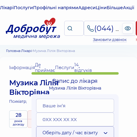
Лікарі
Послуги
Профільні напрями
Адреси
Ціни
Більше
Акції
(044) 495-2-888
Замовити дзвінок
Головна
Лікарі
Музика Лілія Вікторівна
Де
14
Інформація
Послуги
приймає
відгуків
Запис до лікаря
Музика Лілія
Музика Лілія Вікторівна
Вікторівна
Психіатр;
28
5
/ 5
років
рейтинг
на підставі
досвіду
14 відгуків
Оберіть дату / час візиту