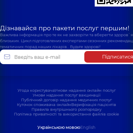
Дізнавайся про пакети послуг першим!
Важлива інформація про те як не захворіти та вберегти здоров`
близьких. Цикл підготовлених експертами сезонних рекомендаці
тематичних порад наших лікарів… Будьте здорові!
Підписатис
Угода користувача
Умови надання онлайн послуг
Умови надання послуг вакцинації
Публічний договір надання медичних послуг
Куточок споживача онлайн
Верифікація пацієнтів
Правила внутрішнього розпорядку
Політика приватності та використання файлів cookie
Українською мовою
English