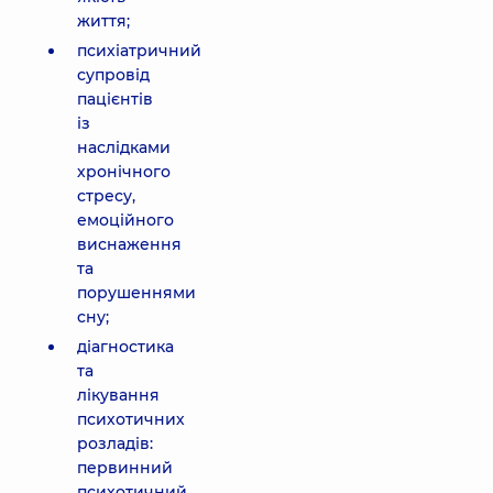
життя;
психіатричний
супровід
пацієнтів
із
наслідками
хронічного
стресу,
емоційного
виснаження
та
порушеннями
сну;
діагностика
та
лікування
психотичних
розладів:
первинний
психотичний