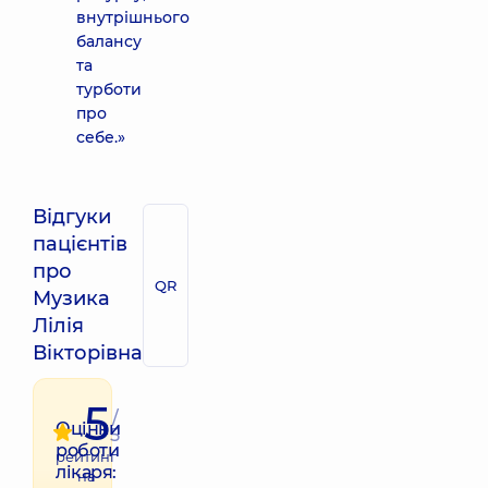
внутрішнього
балансу
та
турботи
про
себе.»
Відгуки
пацієнтів
про
QR
Музика
Лілія
Вікторівна
5
/
Оцінки
5
роботи
рейтинг
лікаря:
на