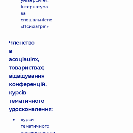
університет,
інтернатура
за
спеціальністю
«Психіатрія»
Членство
в
асоціаціях,
товариствах;
відвідування
конференцій,
курсів
тематичного
удосконалення:
курси
тематичного
удосконалення