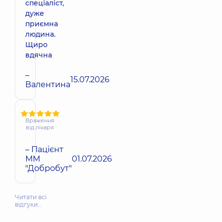
спеціаліст,
дуже
приємна
людина.
Щиро
вдячна
–
15.07.2026
Валентина
Враження
від лікаря
– Пацієнт
ММ
01.07.2026
"Добробут"
Читати всі
відгуки…