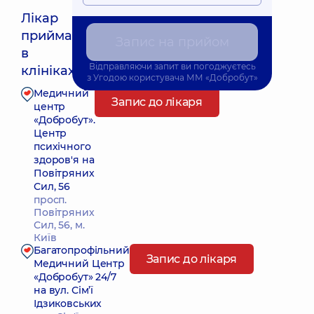
Лікар
приймає
Запис на прийом
Найближчий час прийому: Завтра о 11:00
в
Відправляючи запит ви погоджуєтесь
клініках:
з
Угодою користувача
ММ «Добробут»
Медичний
Запис до лікаря
центр
«Добробут».
Центр
психічного
здоров'я на
Повітряних
Сил, 56
просп.
Повітряних
Сил, 56, м.
Київ
Багатопрофільний
Запис до лікаря
Медичний Центр
«Добробут» 24/7
на вул. Сім’ї
Ідзиковських