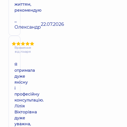
життям,
рекомендую
–
22.07.2026
Олександр
Враження
від лікаря
Я
отримала
дуже
якісну
і
професійну
консультацію.
Лілія
Вікторівна
дуже
уважна,