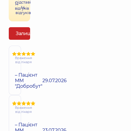
підставі
14
14
відгуків
відгуків
Залишити відгук
Враження
від лікаря
– Пацієнт
ММ
29.07.2026
"Добробут"
Враження
від лікаря
– Пацієнт
ММ
23.07.2026