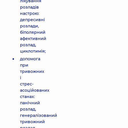
лікування
розладів
настрою:
депресивні
розлади,
біполярний
афективний
розлад,
циклотимія;
допомога
при
тривожних
і
стрес-
асоційованих
станах:
панічний
розлад,
генералізований
тривожний