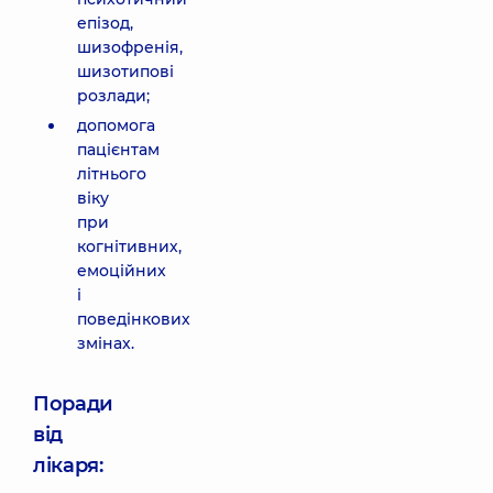
епізод,
шизофренія,
шизотипові
розлади;
допомога
пацієнтам
літнього
віку
при
когнітивних,
емоційних
і
поведінкових
змінах.
Поради
від
лікаря: