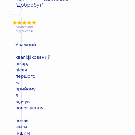
"Добробут"
Враження
від лікаря
Уважний
і
кваліфікований
лікар,
після
першого
ж
прийому
я
відчув
полегшення
і
почав
жити
іншим