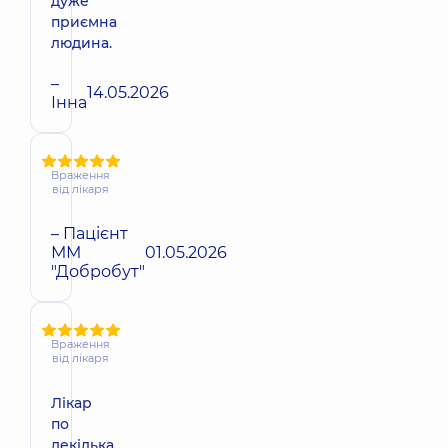
дуже
приємна
людина.
–
14.05.2026
Інна
Враження
від лікаря
– Пацієнт
ММ
01.05.2026
"Добробут"
Враження
від лікаря
Лікар
по
декілька