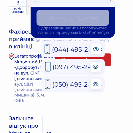
3
5
/ 5
років
рейтинг
на підставі
досвіду
80 Відгуки
Запис на прийом
Відправляючи запит ви погоджуєтесь
Фахівець
з
Угодою користувача
ММ «Добробут»
приймає
Найближчий час прийому: Завтра о 08:00
в клініці
(044) 495-2-888
Багатопрофільний
Запис до фахівця
Медичний Центр
(097) 495-2-888
«Добробут» 24/7
на вул. Сім’ї
Ідзиковських
(050) 495-2-888
вул. Сім'ї
Ідзиковських (М.
Мишина), 3, м.
Київ
Залиште
відгук про