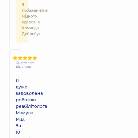
З
побажаннями
міцного
здоров`я,
Команда
Добробут
Враження
від лікаря
Я
дуже
задоволена
роботою
реабілітолога
Мамула
М.В.
За
10