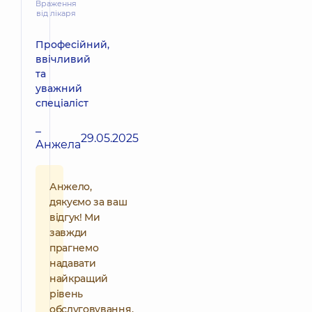
Враження
від лікаря
Професійний,
ввічливий
та
уважний
спеціаліст
–
29.05.2025
Анжела
Анжело,
дякуємо за ваш
відгук! Ми
завжди
прагнемо
надавати
найкращий
рівень
обслуговування,