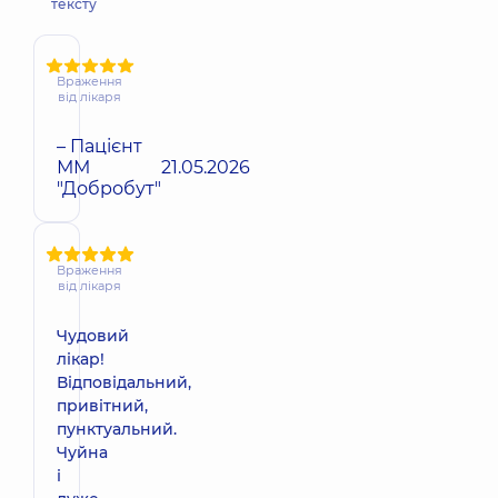
тексту
Враження
від лікаря
– Пацієнт
ММ
21.05.2026
"Добробут"
Враження
від лікаря
Чудовий
лікар!
Відповідальний,
привітний,
пунктуальний.
Чуйна
і