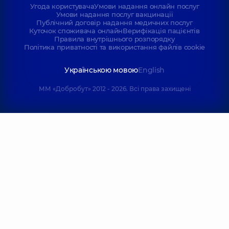
Угода користувача
Умови надання онлайн послуг
Умови надання послуг вакцинації
Публічний договір надання медичних послуг
Куточок споживача онлайн
Верифікація пацієнтів
Правила внутрішнього розпорядку
Політика приватності та використання файлів cookie
Українською мовою
English
ММ «Добробут» 2012 - 2026. Всі права захищені