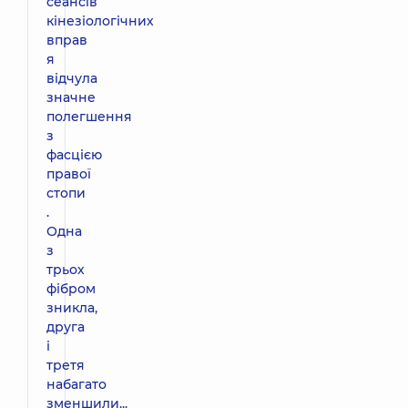
сеансів
кінезіологічних
вправ
я
відчула
значне
полегшення
з
фасцією
правої
стопи
.
Одна
з
трьох
фібром
зникла,
друга
і
третя
набагато
зменшили...