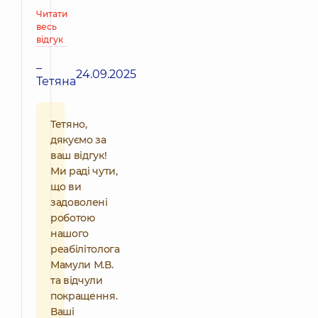
Читати
весь
відгук
–
24.09.2025
Тетяна
Тетяно,
дякуємо за
ваш відгук!
Ми раді чути,
що ви
задоволені
роботою
нашого
реабілітолога
Мамули М.В.
та відчули
покращення.
Ваші