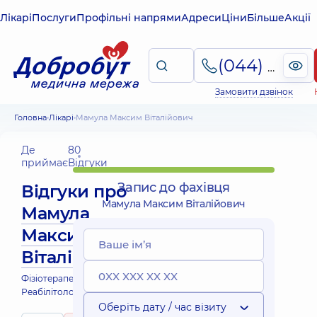
Лікарі
Послуги
Профільні напрями
Адреси
Ціни
Більше
Акції
(044) 495-2-888
Замовити дзвінок
Головна
Лікарі
Мамула Максим Віталійович
Де
80
приймає
Відгуки
Запис до фахівця
Відгуки про
Мамула Максим Віталійович
Мамула
Максим
Віталійович
Фізіотерапевт; Масажист;
Реабілітолог
Оберіть дату / час візиту