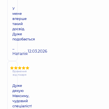
У
мене
вперше
такий
досвід.
Дуже
подобається
–
12.03.2026
Наталія
Враження
від лікаря
Дуже
дякую
Максиму,
чудовий
спеціаліст!