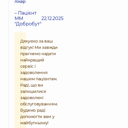
лікар
– Пацієнт
ММ
22.12.2025
"Добробут"
Дякуємо за ваш
відгук! Ми завжди
прагнемо надати
найкращий
сервіс і
задоволення
нашим пацієнтам.
Раді, що ви
залишилися
задоволені
обслуговуванням.
Будемо раді
допомогти вам у
майбутньому!