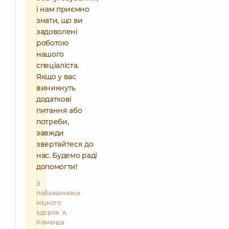
і нам приємно
знати, що ви
задоволені
роботою
нашого
спеціаліста.
Якщо у вас
виникнуть
додаткові
питання або
потреби,
завжди
звертайтеся до
нас. Будемо раді
допомогти!
З
побажаннями
міцного
здоров`я,
Команда