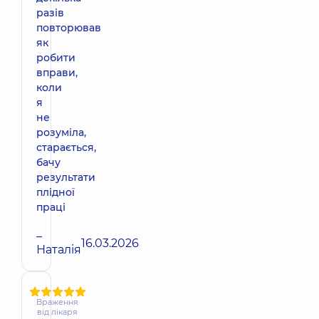
разів
повторював
як
робити
вправи,
коли
я
не
розуміла,
старається,
бачу
результати
плідної
праці
–
16.03.2026
Наталія
Враження
від лікаря