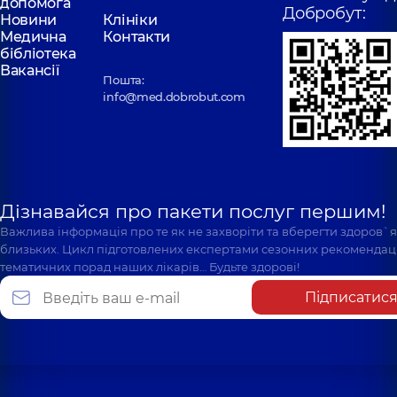
допомога
Добробут:
Новини
Клініки
Медична
Контакти
бібліотека
Вакансії
Пошта:
info@med.dobrobut.com
Дізнавайся про пакети послуг першим!
Важлива інформація про те як не захворіти та вберегти здоров`
близьких. Цикл підготовлених експертами сезонних рекомендаці
тематичних порад наших лікарів… Будьте здорові!
Підписатис