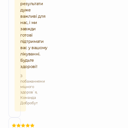
результати
дуже
важливі для
нас, і ми
завжди
готові
підтримати
вас у вашому
лікуванні.
Будьте
здорові!
З
побажаннями
міцного
здоров`я,
Команда
Добробут