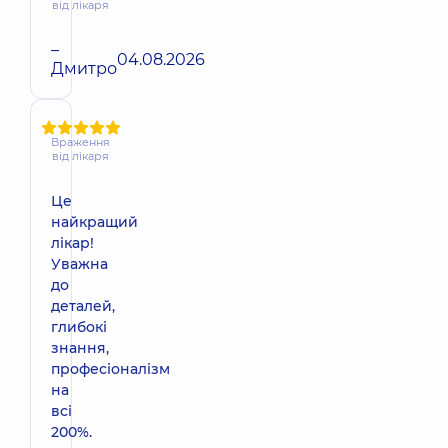
від лікаря
–
04.08.2026
Дмитро
Враження
від лікаря
Це
найкращий
лікар!
Уважна
до
деталей,
глибокі
знання,
професіоналізм
на
всі
200%.