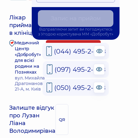
Лікар
Запис на прийом
приймає
Відправляючи запит ви погоджуєтесь
в клініці
з
Угодою користувача
ММ «Добробут»
Медичний
Запис до лікаря
Центр
(044) 495-2-888
«Добробут»
для всієї
родини на
(097) 495-2-888
Позняках
вул. Михайла
Драгоманова,
(050) 495-2-888
21-А, м. Київ
Залиште відгук
про Лузан
QR
Ліана
Володимирівна