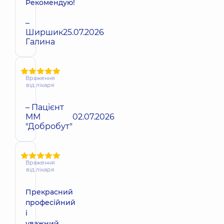
Рекомендую!
–
Ширшик
25.07.2026
Галина
Враження
від лікаря
– Пацієнт
ММ
02.07.2026
"Добробут"
Враження
від лікаря
Прекрасний
професійний
і
уважний