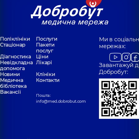
Поліклініки
Послуги
Ми в соціаль
Стаціонар
Пакети
мережах:
послуг
Діагностика
Ціни
Невідкладна
Лікарі
Завантажуй д
допомога
Добробут:
Новини
Клініки
Медична
Контакти
бібліотека
Вакансії
Пошта:
info@med.dobrobut.com