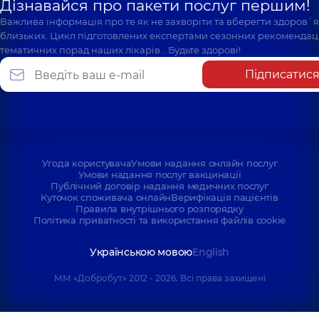
Дізнавайся про пакети послуг першим!
Важлива інформація про те як не захворіти та вберегти здоров`
близьких. Цикл підготовлених експертами сезонних рекомендаці
тематичних порад наших лікарів… Будьте здорові!
Підписатис
Угода користувача
Умови надання онлайн послуг
Умови надання послуг вакцинації
Публічний договір надання медичних послуг
Куточок споживача онлайн
Верифікація пацієнтів
Правила внутрішнього розпорядку
Політика приватності та використання файлів cookie
Українською мовою
English
ММ «Добробут» 2012 - 2026. Всі права захищені