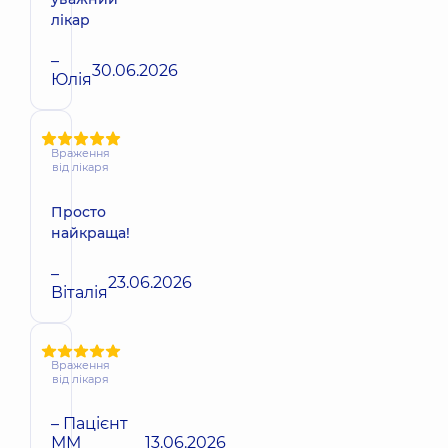
лікар
–
30.06.2026
Юлія
Враження
від лікаря
Просто
найкраща!
–
23.06.2026
Віталія
Враження
від лікаря
– Пацієнт
ММ
13.06.2026