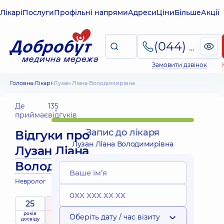
Лікарі
Послуги
Профільні напрями
Адреси
Ціни
Більше
Акції
(044) 495-2-888
Замовити дзвінок
Головна
Лікарі
Лузан Ліана Володимирівна
Де
135
приймає
відгуків
Запис до лікаря
Відгуки про
Лузан Ліана Володимирівна
Лузан Ліана
Володимирівна
Невролог
25
5
/ 5
років
рейтинг
на підставі
Оберіть дату / час візиту
досвіду
135 відгуків