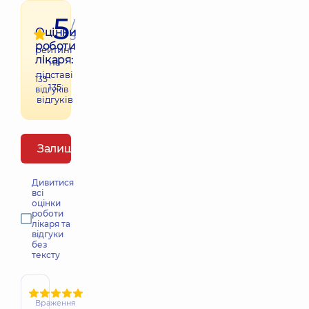
5
/
Оцінки
5
роботи
рейтинг
лікаря:
на
підставі
135
135
відгуків
відгуків
Залишити відгук
Дивитися
всі
оцінки
роботи
лікаря та
відгуки
без
тексту
Враження