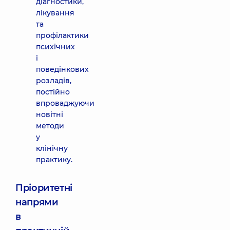
діагностики,
лікування
та
профілактики
психічних
і
поведінкових
розладів,
постійно
впроваджуючи
новітні
методи
у
клінічну
практику.
Пріоритетні
напрями
в