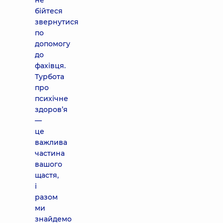
не
бійтеся
звернутися
по
допомогу
до
фахівця.
Турбота
про
психічне
здоров’я
—
це
важлива
частина
вашого
щастя,
і
разом
ми
знайдемо