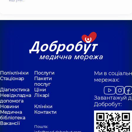
Поліклініки
Послуги
Ми в соціаль
Стаціонар
Пакети
мережах:
послуг
Діагностика
Ціни
Невідкладна
Лікарі
Завантажуй д
допомога
Добробут:
Новини
Клініки
Медична
Контакти
бібліотека
Вакансії
Пошта:
info@med.dobrobut.com