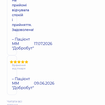
На
прийомі
відчувала
спокій
і
прийняття.
Задоволена!
– Пацієнт
ММ
17.07.2026
"Добробут"
Враження
від лікаря
– Пацієнт
ММ
09.06.2026
"Добробут"
Читати всі
відгуки…