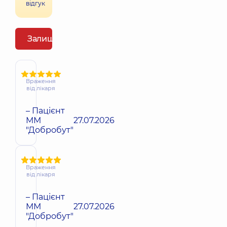
відгук
Залишити відгук
Враження
від лікаря
– Пацієнт
ММ
27.07.2026
"Добробут"
Враження
від лікаря
– Пацієнт
ММ
27.07.2026
"Добробут"