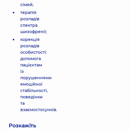
сімей;
терапія
розладів
спектра
шизофренії;
корекція
розладів
особистості:
допомога
пацієнтам
із
порушеннями
емоційної
стабільності,
поведінки
та
взаємостосунків.
Розкажіть