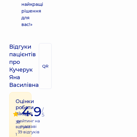
найкращі
рішення
для
вас!»
Відгуки
пацієнтів
про
QR
Кучерук
Яна
Василівна
Оцінки
4.9
роботи
/
лікаря:
5
рейтинг на
38
підставі
відгуків
39
відгуків
1