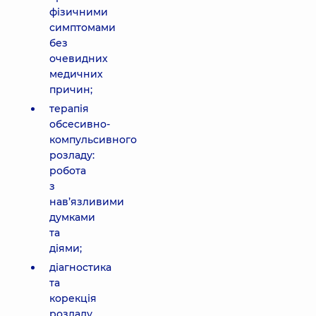
фізичними
симптомами
без
очевидних
медичних
причин;
терапія
обсесивно-
компульсивного
розладу:
робота
з
нав’язливими
думками
та
діями;
діагностика
та
корекція
розладу