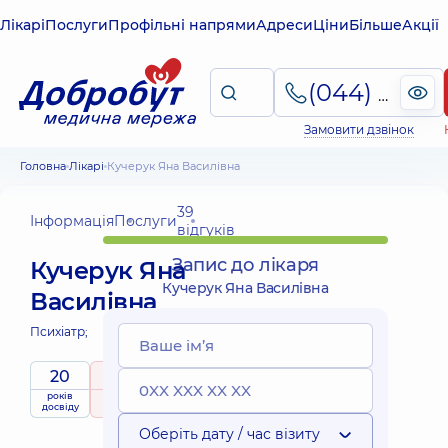
Лікарі
Послуги
Профільні напрями
Адреси
Ціни
Більше
Акції
(044) 495-2-888
Замовити дзвінок
Головна
Лікарі
Кучерук Яна Василівна
39
Інформація
Послуги
відгуків
Запис до лікаря
Кучерук Яна
Кучерук Яна Василівна
Василівна
Психіатр;
20
4.9
/ 5
років
рейтинг
на підставі
досвіду
39 відгуків
Оберіть дату / час візиту