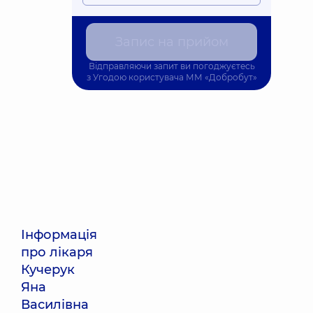
Запис на прийом
Відправляючи запит ви погоджуєтесь
з
Угодою користувача
ММ «Добробут»
Інформація
про лікаря
Кучерук
Яна
Василівна