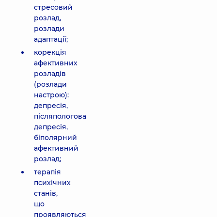
стресовий
розлад,
розлади
адаптації;
корекція
афективних
розладів
(розлади
настрою):
депресія,
післяпологова
депресія,
біполярний
афективний
розлад;
терапія
психічних
станів,
що
проявляються