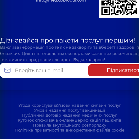
Дізнавайся про пакети послуг першим!
Важлива інформація про те як не захворіти та вберегти здоров`
близьких. Цикл підготовлених експертами сезонних рекомендаці
тематичних порад наших лікарів… Будьте здорові!
Підписатис
Угода користувача
Умови надання онлайн послуг
Умови надання послуг вакцинації
Публічний договір надання медичних послуг
Куточок споживача онлайн
Верифікація пацієнтів
Правила внутрішнього розпорядку
Політика приватності та використання файлів cookie