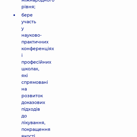
міжнародного
рівня;
бере
участь
у
науково-
практичних
конференціях
і
професійних
школах,
які
спрямовані
на
розвиток
доказових
підходів
до
лікування,
покращення
якості