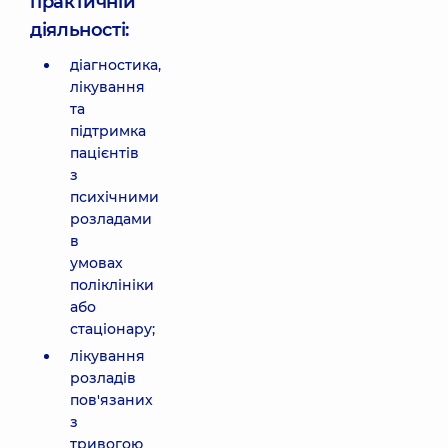
практичній
діяльності:
діагностика,
лікування
та
підтримка
пацієнтів
з
психічними
розладами
в
умовах
поліклініки
або
стаціонару;
лікування
розладів
пов'язаних
з
тривогою