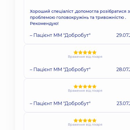
Хороший спеціаліст ,допомогла розібратися з
проблемою головокружінь та тривожністю .
Рекомендую!
– Пацієнт ММ "Добробут"
29.07
Враження від лікаря
– Пацієнт ММ "Добробут"
28.07
Враження від лікаря
– Пацієнт ММ "Добробут"
23.07
Враження від лікаря