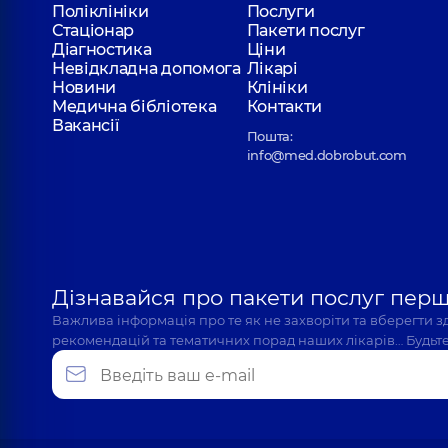
Поліклініки
Послуги
Стаціонар
Пакети послуг
Діагностика
Ціни
Невідкладна допомога
Лікарі
Новини
Клініки
Медична бібліотека
Контакти
Вакансії
Пошта:
info@med.dobrobut.com
Дізнавайся про пакети послуг пер
Важлива інформація про те як не захворіти та вберегти 
рекомендацій та тематичних порад наших лікарів… Будьте