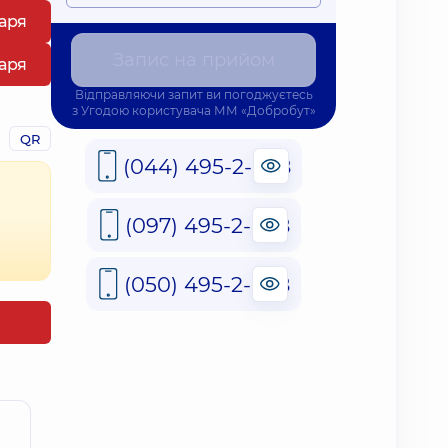
каря
Запис на прийом
каря
Відправляючи запит ви погоджуєтесь
з
Угодою користувача
ММ «Добробут»
QR
(044) 495-2-888
(097) 495-2-888
(050) 495-2-888