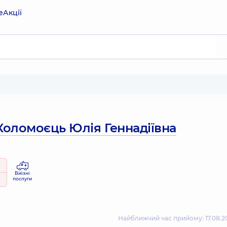
е
Акції
Коломоєць Юлія Геннадіївна
Виїзні
послуги
Найближчий час прийому: 17.08.20