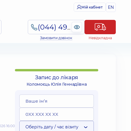
EN
Мій кабінет
(044) 495-2-888
Замовити дзвінок
Невідкладна
Запис до лікаря
Коломоєць Юлія Геннадіївна
26 16:00
Оберіть дату / час візиту