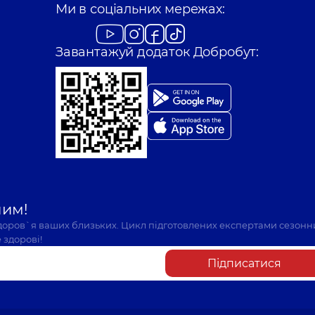
Ми в соціальних мережах:
Завантажуй додаток Добробут:
шим!
здоров`я ваших близьких. Цикл підготовлених експертами сезонн
 здорові!
Підписатися