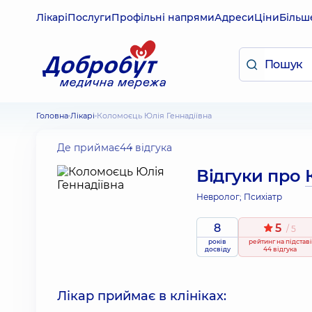
Лікарі
Послуги
Профільні напрями
Адреси
Ціни
Більш
Головна
Лікарі
Коломоєць Юлія Геннадіївна
Де приймає
44 відгука
Відгуки про
Невролог; Психіатр
8
5
/ 5
років
рейтинг
на підставі
досвіду
44 відгука
Лікар приймає в клініках: