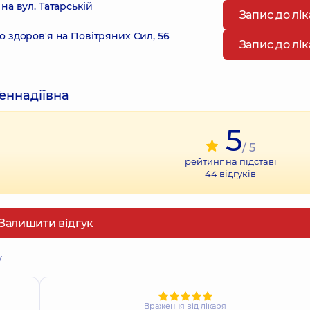
а вул. Татарській
Запис до лі
 здоров'я на Повітряних Сил, 56
Запис до лі
еннадіївна
5
/ 5
рейтинг на підставі
44
відгуків
Залишити відгук
у
Враження від лікаря