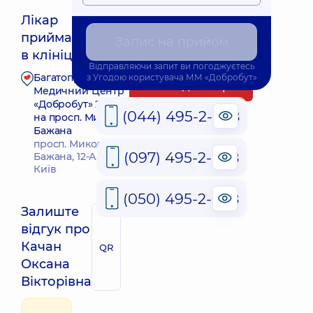
Лікар
приймає
Запис на прийом
Найближчий час прийому: Завтра о 13:30
в клініці
Відправляючи запит ви погоджуєтесь
Багатопрофільний
з
Угодою користувача
ММ «Добробут»
Запис до лікаря
Медичний Центр
«Добробут» 24/7
(044) 495-2-888
на просп. Миколи
Бажана
просп. Миколи
(097) 495-2-888
Бажана, 12-А, м.
Київ
(050) 495-2-888
Залиште
відгук про
Качан
QR
Оксана
Вікторівна