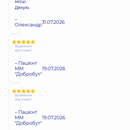
місці.
Дякую.
–
31.07.2026
Олександр
Враження
від лікаря
– Пацієнт
ММ
19.07.2026
"Добробут"
Враження
від лікаря
– Пацієнт
ММ
19.07.2026
"Добробут"