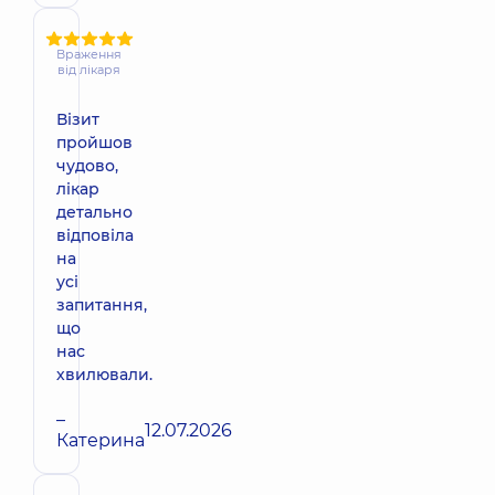
Враження
від лікаря
Візит
пройшов
чудово,
лікар
детально
відповіла
на
усі
запитання,
що
нас
хвилювали.
–
12.07.2026
Катерина