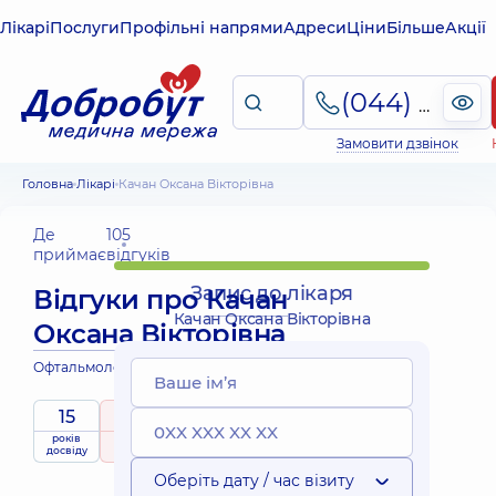
Лікарі
Послуги
Профільні напрями
Адреси
Ціни
Більше
Акції
(044) 495-2-888
Замовити дзвінок
Головна
Лікарі
Качан Оксана Вікторівна
Де
105
приймає
відгуків
Запис до лікаря
Відгуки про
Качан
Качан Оксана Вікторівна
Оксана Вікторівна
Офтальмолог; Офтальмолог дитячий
15
5
/ 5
років
рейтинг
на підставі
приймає
досвіду
105 відгуків
дітей
Оберіть дату / час візиту