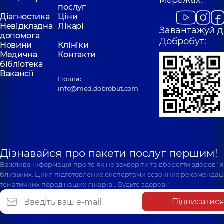
мережах:
послуг
Діагностика
Ціни
Невідкладна
Лікарі
Завантажуй д
допомога
Добробут:
Новини
Клініки
Медична
Контакти
бібліотека
Вакансії
Пошта:
info@med.dobrobut.com
Дізнавайся про пакети послуг першим!
Важлива інформація про те як не захворіти та вберегти здоров`
близьких. Цикл підготовлених експертами сезонних рекомендаці
тематичних порад наших лікарів… Будьте здорові!
Підписатис