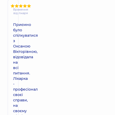
Враження
від лікаря
Приємно
було
спілкуватися
з
Оксаною
Вікторівною,
відовідала
на
всі
питання.
Лікарка
-
професіонал
своєї
справи,
на
своєму