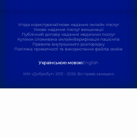
Угода користувача
Умови надання онлайн послуг
Умови надання послуг вакцинації
Публічний договір надання медичних послуг
Куточок споживача онлайн
Верифікація пацієнтів
Правила внутрішнього розпорядку
Політика приватності та використання файлів cookie
Українською мовою
English
ММ «Добробут» 2012 - 2026. Всі права захищені