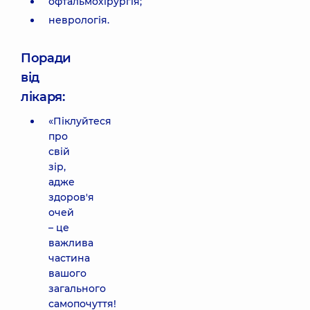
офтальмохірургія;
неврологія.
Поради
від
лікаря:
«Піклуйтеся
про
свій
зір,
адже
здоров'я
очей
– це
важлива
частина
вашого
загального
самопочуття!