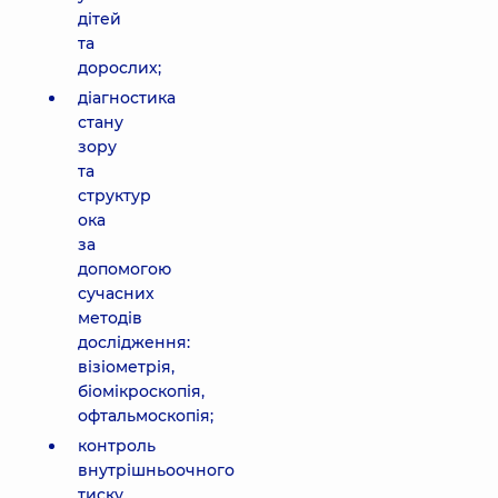
дітей
та
дорослих;
діагностика
стану
зору
та
структур
ока
за
допомогою
сучасних
методів
дослідження:
візіометрія,
біомікроскопія,
офтальмоскопія;
контроль
внутрішньоочного
тиску