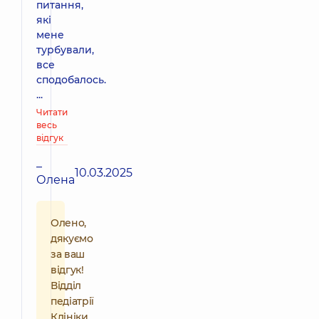
питання,
які
мене
турбували,
все
сподобалось.
...
Читати
весь
відгук
–
10.03.2025
Олена
Олено,
дякуємо
за ваш
відгук!
Відділ
педіатрії
Клініки