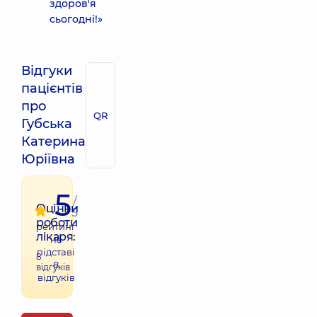
здоров'я
сьогодні!»
Відгуки
пацієнтів
про
QR
Губська
Катерина
Юріївна
5
/
Оцінки
5
роботи
рейтинг
лікаря:
на
підставі
8
8
відгуків
відгуків