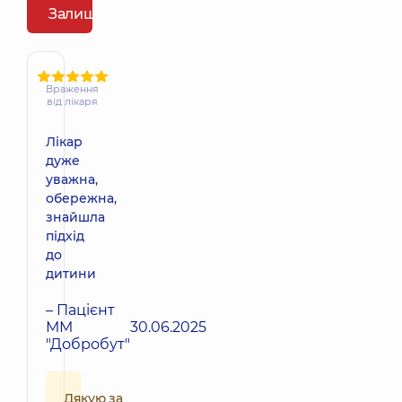
Залишити відгук
Враження
від лікаря
Лікар
дуже
уважна,
обережна,
знайшла
підхід
до
дитини
– Пацієнт
ММ
30.06.2025
"Добробут"
Дякую за