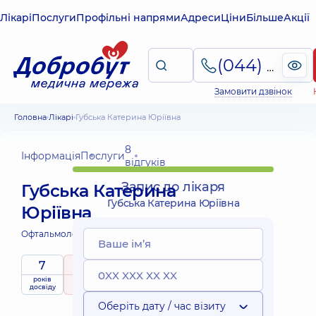
Лікарі
Послуги
Профільні напрями
Адреси
Ціни
Більше
Акції
(044) 495-2-888
Замовити дзвінок
Головна
Лікарі
Губська Катерина Юріївна
8
Інформація
Послуги
відгуків
Запис до лікаря
Губська Катерина
Губська Катерина Юріївна
Юріївна
Офтальмолог;
Офтальмолог дитячий;
7
5
/ 5
років
рейтинг
на підставі
приймає
досвіду
8 відгуків
дітей
Оберіть дату / час візиту