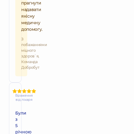
прагнути
надавати
якісну
медичну
допомогу.
З
побажаннями
міцного
здоров`я,
Команда
Добробут
Враження
від лікаря
Були
з
5
річною