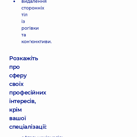
видалення
сторонніх
тіл
із
рогівки
та
кон'юнктиви.
Розкажіть
про
сферу
своїх
професійних
інтересів,
крім
вашої
спеціалізації: