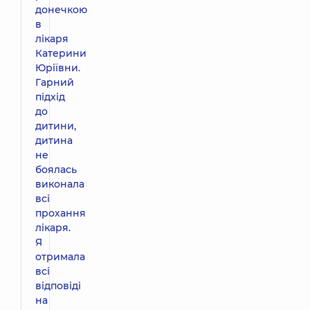
донечкою
в
лікаря
Катерини
Юріївни.
Гарний
підхід
до
дитини,
дитина
не
боялась
виконала
всі
прохання
лікаря.
Я
отримала
всі
відповіді
на