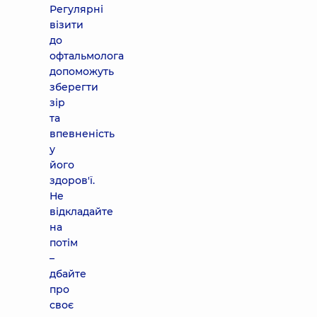
Регулярні
візити
до
офтальмолога
допоможуть
зберегти
зір
та
впевненість
у
його
здоров'ї.
Не
відкладайте
на
потім
–
дбайте
про
своє