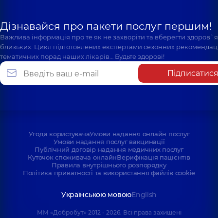
Дізнавайся про пакети послуг першим!
Важлива інформація про те як не захворіти та вберегти здоров`
близьких. Цикл підготовлених експертами сезонних рекомендаці
тематичних порад наших лікарів… Будьте здорові!
Підписатис
Угода користувача
Умови надання онлайн послуг
Умови надання послуг вакцинації
Публічний договір надання медичних послуг
Куточок споживача онлайн
Верифікація пацієнтів
Правила внутрішнього розпорядку
Політика приватності та використання файлів cookie
Українською мовою
English
ММ «Добробут» 2012 - 2026. Всі права захищені