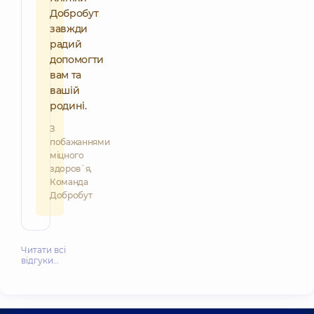
Добробут
завжди
радий
допомогти
вам та
вашій
родині.
З
побажаннями
міцного
здоров`я,
Команда
Добробут
Читати всі
відгуки…