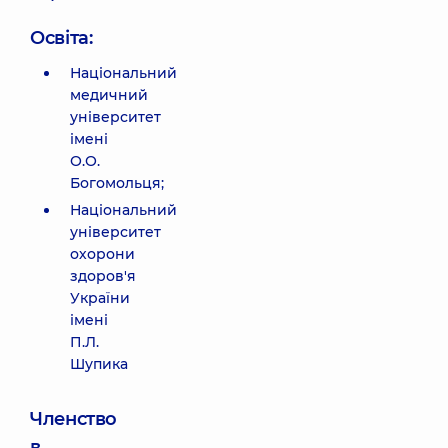
Освіта:
Національний
медичний
університет
імені
О.О.
Богомольця;
Національний
університет
охорони
здоров'я
України
імені
П.Л.
Шупика
Членство
в