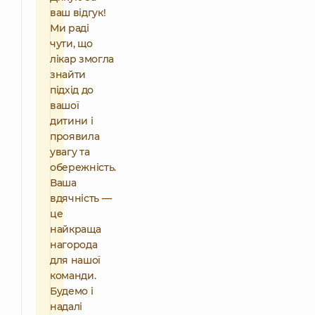
ваш відгук!
Ми раді
чути, що
лікар змогла
знайти
підхід до
вашої
дитини і
проявила
увагу та
обережність.
Ваша
вдячність —
це
найкраща
нагорода
для нашої
команди.
Будемо і
надалі