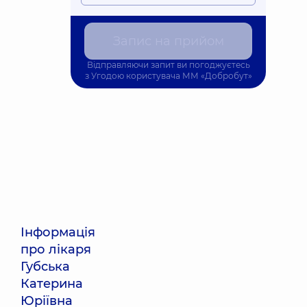
Запис на прийом
Відправляючи запит ви погоджуєтесь
з
Угодою користувача
ММ «Добробут»
Інформація
про лікаря
Губська
Катерина
Юріївна