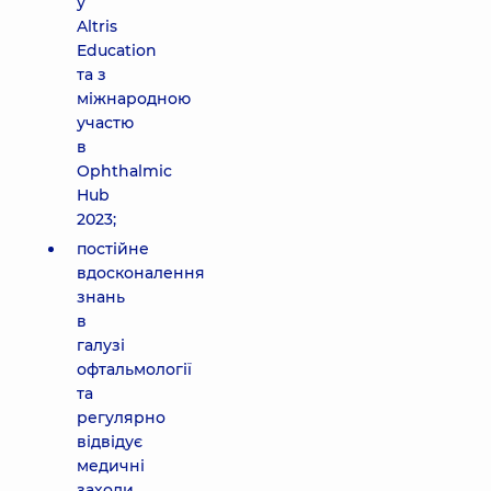
у
Altris
Education
та з
міжнародною
участю
в
Ophthalmic
Hub
2023;
постійне
вдосконалення
знань
в
галузі
офтальмології
та
регулярно
відвідує
медичні
заходи,