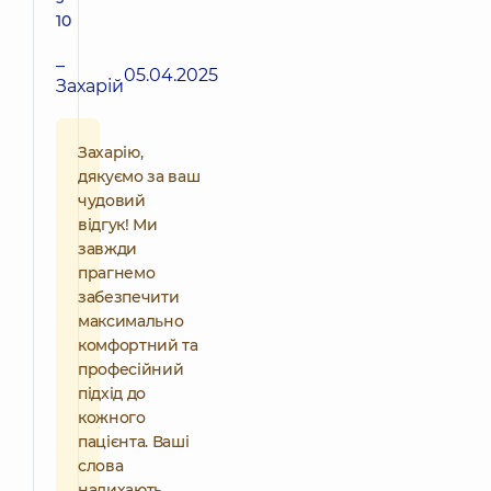
10
–
05.04.2025
Захарій
Захарію,
дякуємо за ваш
чудовий
відгук! Ми
завжди
прагнемо
забезпечити
максимально
комфортний та
професійний
підхід до
кожного
пацієнта. Ваші
слова
надихають