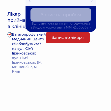
Лікар
Запис на прийом
приймає
Найближчий час прийому: Сьогодні о 22:15
Відправляючи запит ви погоджуєтесь
в клініці
з
Угодою користувача
ММ «Добробут»
Багатопрофільний
Запис до лікаря
Медичний Центр
«Добробут» 24/7
на вул. Сім’ї
Ідзиковських
вул. Сім'ї
Ідзиковських (М.
Мишина), 3, м.
Київ