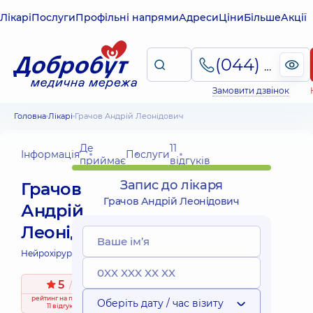
Лікарі
Послуги
Профільні напрями
Адреси
Ціни
Більше
Акції
(044) 495-2-888
Замовити дзвінок
Головна
Лікарі
Грачов Андрій Леонідович
Де
11
Інформація
Послуги
приймає
відгуків
Запис до лікаря
Грачов
Грачов Андрій Леонідович
Андрій
Леонідович
Нейрохірург;
5
/ 5
рейтинг
на підставі
Оберіть дату / час візиту
11 відгуків