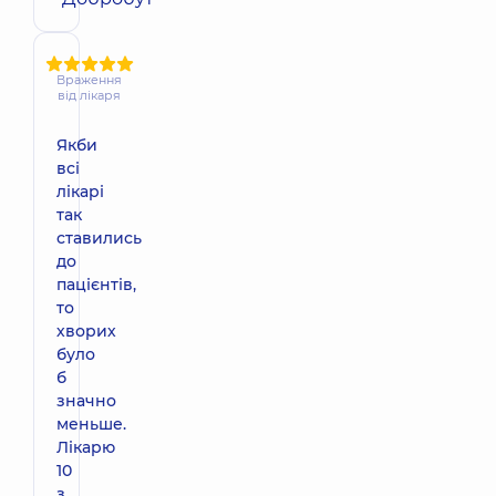
Враження
від лікаря
Якби
всі
лікарі
так
ставились
до
пацієнтів,
то
хворих
було
б
значно
меньше.
Лікарю
10
з