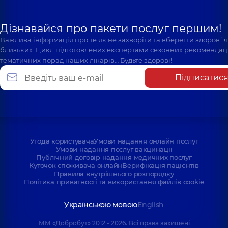
Дізнавайся про пакети послуг першим!
Важлива інформація про те як не захворіти та вберегти здоров`
близьких. Цикл підготовлених експертами сезонних рекомендаці
тематичних порад наших лікарів… Будьте здорові!
Підписатис
Угода користувача
Умови надання онлайн послуг
Умови надання послуг вакцинації
Публічний договір надання медичних послуг
Куточок споживача онлайн
Верифікація пацієнтів
Правила внутрішнього розпорядку
Політика приватності та використання файлів cookie
Українською мовою
English
ММ «Добробут» 2012 - 2026. Всі права захищені