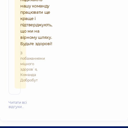
нашу команду
працювати ще
краще і
підтверджують,
що ми на
вірному шляху.
Будьте здорові!
З
побажаннями
міцного
здоров`я,
Команда
Добробут
Читати всі
відгуки…