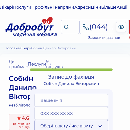
Лікарі
Послуги
Профільні напрями
Адреси
Ціни
Більше
Акції
(044) 495-2-888
Замовити дзвінок
Головна
Лікарі
Собкін Данило Вікторович
Де
9
Послуги
приймає
відгуків
Запис до фахівця
Собкін
Собкін Данило Вікторович
Данило
Вікторович
Реабілітолог;
4.6
/ 5
рейтинг
на підставі
Оберіть дату / час візиту
9 відгуків