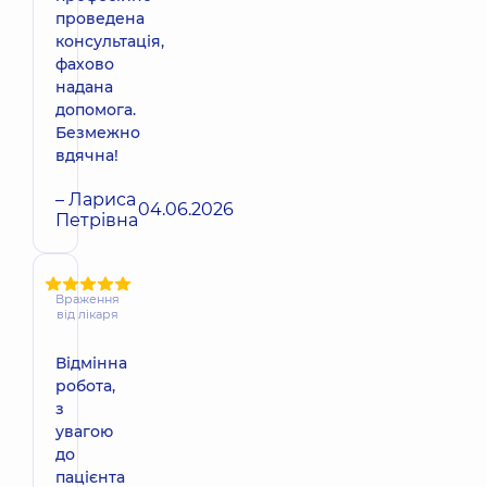
проведена
консультація,
фахово
надана
допомога.
Безмежно
вдячна!
– Лариса
04.06.2026
Петрівна
Враження
від лікаря
Відмінна
робота,
з
увагою
до
пацієнта