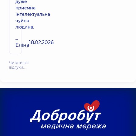
дуже
приємна
інтелектуальна
чуйна
людина.
–
18.02.2026
Еліна
Читати всі
відгуки…