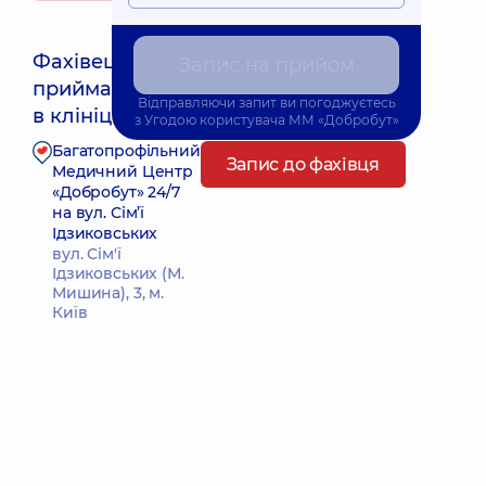
Фахівець
Запис на прийом
приймає
Відправляючи запит ви погоджуєтесь
в клініці
з
Угодою користувача
ММ «Добробут»
Багатопрофільний
Запис до фахівця
Медичний Центр
«Добробут» 24/7
на вул. Сім’ї
Ідзиковських
вул. Сім'ї
Ідзиковських (М.
Мишина), 3, м.
Київ