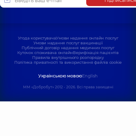
Підписатис
Угода користувача
Умови надання онлайн послуг
Умови надання послуг вакцинації
Публічний договір надання медичних послуг
Куточок споживача онлайн
Верифікація пацієнтів
Правила внутрішнього розпорядку
Політика приватності та використання файлів cookie
Українською мовою
English
ММ «Добробут» 2012 - 2026. Всі права захищені