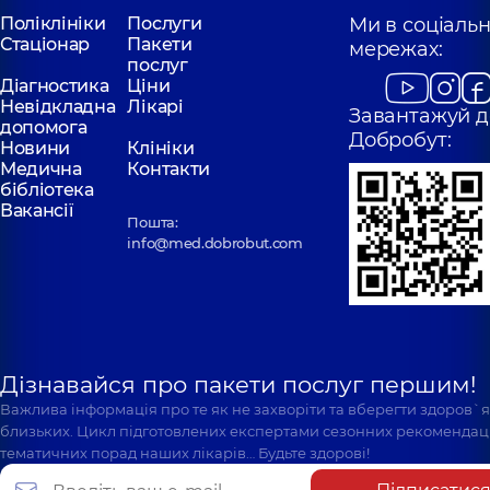
Поліклініки
Послуги
Ми в соціаль
Стаціонар
Пакети
мережах:
послуг
Діагностика
Ціни
Невідкладна
Лікарі
Завантажуй д
допомога
Добробут:
Новини
Клініки
Медична
Контакти
бібліотека
Вакансії
Пошта:
info@med.dobrobut.com
Дізнавайся про пакети послуг першим!
Важлива інформація про те як не захворіти та вберегти здоров`
близьких. Цикл підготовлених експертами сезонних рекомендаці
тематичних порад наших лікарів… Будьте здорові!